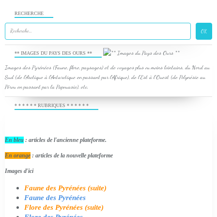
RECHERCHE
** IMAGES DU PAYS DES OURS **
Images des Pyrénées (Faune, flore, paysages) et de voyages plus ou moins lointains, du Nord au
Sud (de l'Arctique à l'Antarctique en passant par l'Afrique), de l'Est à l'Ouest (de Polynésie au
Pérou en passant par la Papouasie), etc.
* * * * * * RUBRIQUES * * * * * *
En bleu
: articles de l'ancienne plateforme.
En orange
: articles de la nouvelle plateforme
Images d'ici
Faune des Pyrénées (suite)
Faune des Pyrénées
Flore des Pyrénées (suite)
Flore des Pyrénées