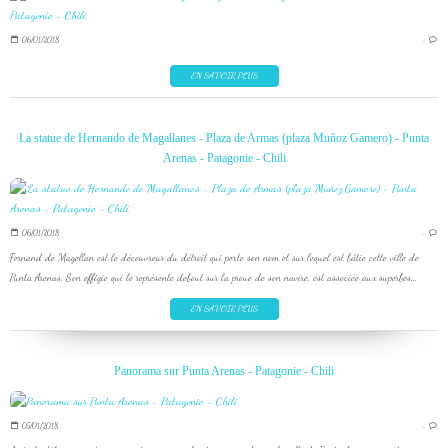
06/01/2018
…
EN SAVOIR PLUS
La statue de Hernando de Magallanes - Plaza de Armas (plaza Muñoz Gamero) - Punta
Arenas - Patagonie - Chili
06/01/2018
…
Fernand de Magellan est le découvreur du détroit qui porte son nom et sur lequel est bâtie cette ville de
Punta Arenas. Son effigie qui le représente debout sur la proue de son navire, est associée aux superbes...
EN SAVOIR PLUS
Panorama sur Punta Arenas - Patagonie - Chili
05/01/2018
…