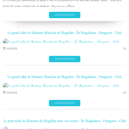
En ce triste jour anniversaire, je pense à vous et en particulier à toi mon ami Bernard Maris ... ainsi qu'à
toutes les autres victimes de ces barbares, chez nous ou ailleurs.
EN SAVOIR PLUS
Le gentil câlin de Madame Manchot de Magellan - Île Magdalena - Patagonie - Chili
04/01/2018
…
EN SAVOIR PLUS
Le gentil câlin de Madame Manchot de Magellan - Île Magdalena - Patagonie - Chili
04/01/2018
…
EN SAVOIR PLUS
Le petit dodo du Manchot de Magellan dans son terrier - Île Magdalena - Patagonie - Chili