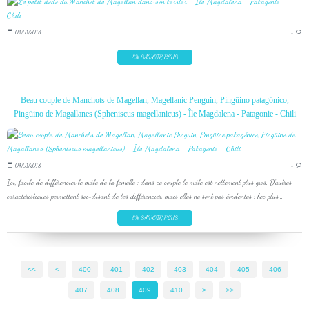
04/01/2018
…
EN SAVOIR PLUS
Beau couple de Manchots de Magellan, Magellanic Penguin, Pingüino patagónico,
Pingüino de Magallanes (Spheniscus magellanicus) - Île Magdalena - Patagonie - Chili
04/01/2018
…
Ici, facile de différencier le mâle de la femelle : dans ce couple le mâle est nettement plus gros. D'autres
caractéristiques permettent soi-disant de les différencier, mais elles ne sont pas évidentes : bec plus...
EN SAVOIR PLUS
<<
<
400
401
402
403
404
405
406
407
408
409
410
420
430
440
450
460
470
480
490
500
600
700
800
900
1000
1100
>
>>