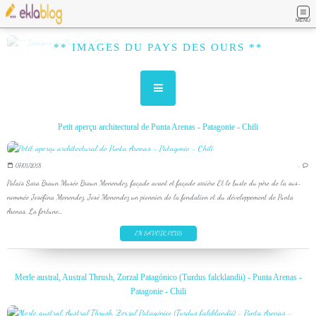
MENU
** IMAGES DU PAYS DES OURS **
Petit aperçu architectural de Punta Arenas - Patagonie - Chili
07/01/2018
…
Palais Sara Braun Musée Braun Menendez, façade avant et façade arrière Et le buste du père de la sus-
nommée Joséfina Menendez, José Menendez un pionnier de la fondation et du développement de Punta
Arenas. La fortune...
EN SAVOIR PLUS
Merle austral, Austral Thrush, Zorzal Patagónico (Turdus falcklandii) - Punta Arenas -
Patagonie - Chili