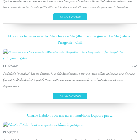
Après le débarquement, nous montons sur une hauteur pour admirer la ville de Punta Arenas, ensuite nous
irons visiter le centre de cette petite ville au très riche passé. Et avec un peu de zoom. Sur la troisième...
EN SAVOIR PLUS
Et pour en terminer avec les Manchots de Magellan : leur baignade - Île Magdalena -
Patagonie - Chili
05/01/2018
…
La balade "encadrée" (par les barrières) sur l'île Magdalena se termine, nous allons embarquer une dernière
fois sur le Stella Australis pour l'ultime courte étape qui va nous conduire à Punta Arenas où nous
débarquerons...
EN SAVOIR PLUS
Charlie Hebdo : trois ans après, n'oublions toujours pas ...
04/01/2018
…