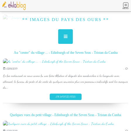
MENU
** IMAGES DU PAYS DES OURS **
Au "centre" du village ... - Edinburgh of the Seven Seas - Tristan da Cunha
05/06/2019
…
Le bar restaurant où nous avons bu une bière Albatros et dégusté des sandwiches à la langouste avec,
attenant, le bureau de poste et de vente de quelques souvenirs plus ces panneaux indicatifs sont les marques
du...
EN SAVOIR PLUS
Quelques vues du petit village - Edinburgh of the Seven Seas - Tristan da Cunha
05/06/2019
…