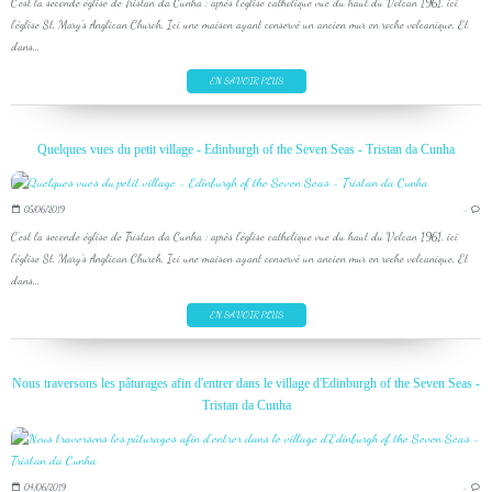
C'est la seconde église de Tristan da Cunha : après l'église catholique vue du haut du Volcan 1961, ici
l'église St. Mary's Anglican Church. Ici une maison ayant conservé un ancien mur en roche volcanique. Et
dans...
EN SAVOIR PLUS
Quelques vues du petit village - Edinburgh of the Seven Seas - Tristan da Cunha
05/06/2019
…
C'est la seconde église de Tristan da Cunha : après l'église catholique vue du haut du Volcan 1961, ici
l'église St. Mary's Anglican Church. Ici une maison ayant conservé un ancien mur en roche volcanique. Et
dans...
EN SAVOIR PLUS
Nous traversons les pâturages afin d'entrer dans le village d'Edinburgh of the Seven Seas -
Tristan da Cunha
04/06/2019
…