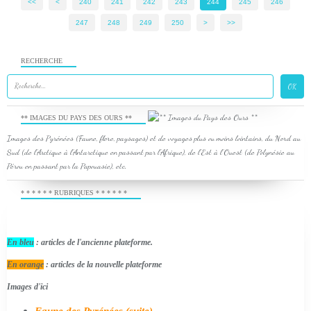
<<
<
200
210
220
230
240
241
242
243
244
245
246
247
248
249
250
260
270
280
290
300
400
500
600
700
800
900
1000
1100
>
>>
RECHERCHE
** IMAGES DU PAYS DES OURS **
Images des Pyrénées (Faune, flore, paysages) et de voyages plus ou moins lointains, du Nord au
Sud (de l'Arctique à l'Antarctique en passant par l'Afrique), de l'Est à l'Ouest (de Polynésie au
Pérou en passant par la Papouasie), etc.
* * * * * * RUBRIQUES * * * * * *
En bleu
: articles de l'ancienne plateforme.
En orange
: articles de la nouvelle plateforme
Images d'ici
Faune des Pyrénées (suite)