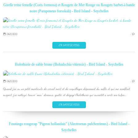
Girelle reine femelle (Coris formosa) et Rougets de Mer Rouge ou Rougets barbet-à bande
noire (Parupeneus forsskali) - Bird Island - Seychelles
06/11/2013
…
EN SAVOIR PLUS
Holothurie de sable brune (Bohadschia vitiensis) - Bird Island - Seychelles
06/11/2013
…
Quand j'ai vu un petit monticule de corail mort et de coquillages dépassant du sable et qui me semblait
suspect, j'ai nettoyé, trouvé "mou" dessous, gratté, et dégagé l'holothurie qui aussitôt a sorti ses tubes...
EN SAVOIR PLUS
Founingo rougecap "Pigeon hollandais" (Alectroenas pulcherrimus) - Bird Island -
Seychelles