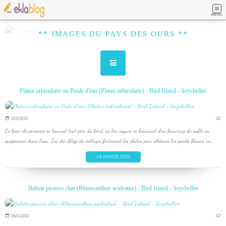
MENU
** IMAGES DU PAYS DES OURS **
Platax orbiculaire ou Poule d'eau (Platax orbicularis) - Bird Island - Seychelles
07/11/2013
…
Ce banc de poissons se trouvait tout près du bord, où les vagues se brisaient d'où beaucoup de sable en
suspension dans l'eau, J'ai été obligé de nettoyer fortement les photos pour atténuer les points blancs, ce...
EN SAVOIR PLUS
Baliste picasso clair (Rhinecanthus aculeatus) - Bird Island - Seychelles
06/11/2013
…