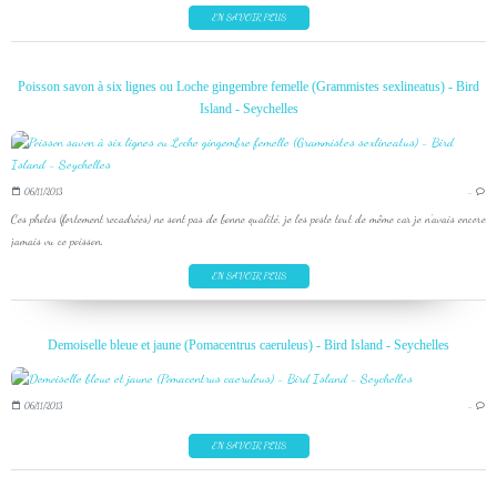
EN SAVOIR PLUS
Poisson savon à six lignes ou Loche gingembre femelle (Grammistes sexlineatus) - Bird
Island - Seychelles
06/11/2013
…
Ces photos (fortement recadrées) ne sont pas de bonne qualité, je les poste tout de même car je n'avais encore
jamais vu ce poisson.
EN SAVOIR PLUS
Demoiselle bleue et jaune (Pomacentrus caeruleus) - Bird Island - Seychelles
06/11/2013
…
EN SAVOIR PLUS