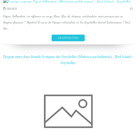
05/11/2013
…
Pigeon "hollandais", en référence au rouge, blanc, bleu du drapeau néerlandais, mais pourquoi pas au
drapeau français ? Mystère! A cause de l'époque colonialiste où les Seychelles étaient britanniques ? Peut-
être...
EN SAVOIR PLUS
Dispute entre deux lézards Scinques des Seychelles (Mabuya seychellensis) - Bird Island -
Seychelles