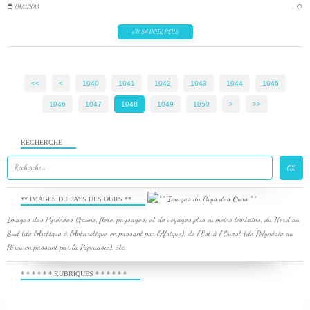
04/11/2013
…
EN SAVOIR PLUS
<<
<
1000
1010
1020
1030
1040
1041
1042
1043
1044
1045
1046
1047
1048
1049
1050
1060
1070
1080
1090
1100
>
>>
RECHERCHE
** IMAGES DU PAYS DES OURS **
Images des Pyrénées (Faune, flore, paysages) et de voyages plus ou moins lointains, du Nord au
Sud (de l'Arctique à l'Antarctique en passant par l'Afrique), de l'Est à l'Ouest (de Polynésie au
Pérou en passant par la Papouasie), etc.
* * * * * * RUBRIQUES * * * * * *