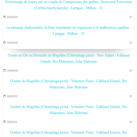
Nourrissage de jeunes par un couple de Grimpereaux des jardins, Short-toed Treecreepe
(Certhia brachydactyla) - Lartigau - Milhas - 31
31/05/2020
…
La mésange charbonnière, la fleur retardataire de cognassier et le malheureux papillon -
Lartigau - Milhas - 31
14/05/2020
…
Ouette ou Oie ou Bernache de Magellan (Chloephaga picta) - New Island - Falkland
Islands, Iles Malouines, Islas Malvinas
02/06/2013
…
Ouettes de Magellan (Chloephaga picta) - Volunteer Point - Falkland Islands, Iles
Malouines, Islas Malvinas
25/05/2013
…
Ouettes de Magellan (Chloephaga picta) - Volunteer Point - Falkland Islands, Iles
Malouines, Islas Malvinas
25/05/2013
…
Ouettes de Magellan (Chloephaga picta) - Volunteer Point - Falkland Islands, Iles