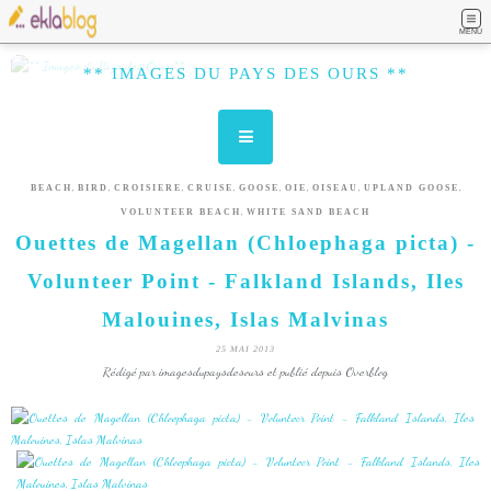
MENU
** IMAGES DU PAYS DES OURS **
,
,
,
,
,
,
,
,
BEACH
BIRD
CROISIERE
CRUISE
GOOSE
OIE
OISEAU
UPLAND GOOSE
,
VOLUNTEER BEACH
WHITE SAND BEACH
Ouettes de Magellan (Chloephaga picta) -
Volunteer Point - Falkland Islands, Iles
Malouines, Islas Malvinas
25 MAI 2013
Rédigé par imagesdupaysdesours et publié depuis Overblog