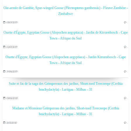
Oie-armée de Gambie, Spur-winged Goose (Plectropterus gambensis) - Fleuve Zambèze -
Zimbabwe
08/07/2019
…
Ouette d'Égypte, Egyptian Goose (Alopochen aegyptiaca) - Jardin de Kirstenbosch - Cape
Town - Afrique du Sud
02/07/2019
…
Ouette d'Égypte, Egyptian Goose (Alopochen aegyptiaca) - Jardin Kirstenbosch - Cape
Town - Afrique du Sud
24/06/2019
…
Suite et fin de la saga des Grimpereaux des jardins, Short-toed Treecreepe (Certhia
brachydactyla) - Lartigau - Milhas - 31
03/06/2020
…
Madame et Monsieur Grimpereau des jardins, Short-toed Treecreepe (Certhia
brachydactyla) - Lartigau - Milhas - 31
31/05/2020
…