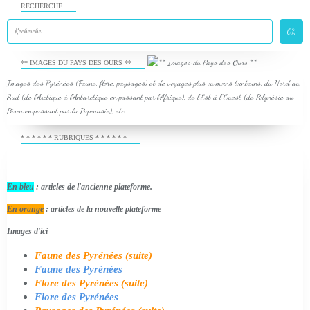
RECHERCHE
** IMAGES DU PAYS DES OURS **
Images des Pyrénées (Faune, flore, paysages) et de voyages plus ou moins lointains, du Nord au
Sud (de l'Arctique à l'Antarctique en passant par l'Afrique), de l'Est à l'Ouest (de Polynésie au
Pérou en passant par la Papouasie), etc.
* * * * * * RUBRIQUES * * * * * *
En bleu
: articles de l'ancienne plateforme.
En orange
: articles de la nouvelle plateforme
Images d'ici
Faune des Pyrénées (suite)
Faune des Pyrénées
Flore des Pyrénées (suite)
Flore des Pyrénées