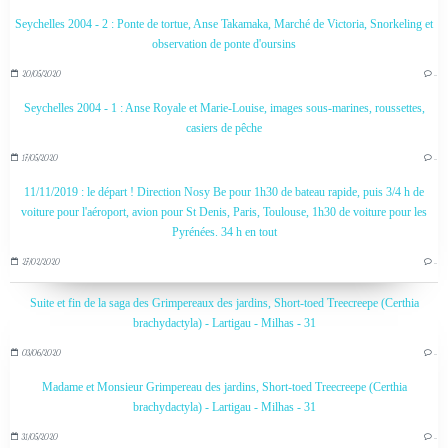
Seychelles 2004 - 2 : Ponte de tortue, Anse Takamaka, Marché de Victoria, Snorkeling et
observation de ponte d'oursins
20/05/2020
…
Seychelles 2004 - 1 : Anse Royale et Marie-Louise, images sous-marines, roussettes,
casiers de pêche
17/05/2020
…
11/11/2019 : le départ ! Direction Nosy Be pour 1h30 de bateau rapide, puis 3/4 h de
voiture pour l'aéroport, avion pour St Denis, Paris, Toulouse, 1h30 de voiture pour les
Pyrénées. 34 h en tout
27/02/2020
…
Suite et fin de la saga des Grimpereaux des jardins, Short-toed Treecreepe (Certhia
brachydactyla) - Lartigau - Milhas - 31
03/06/2020
…
Madame et Monsieur Grimpereau des jardins, Short-toed Treecreepe (Certhia
brachydactyla) - Lartigau - Milhas - 31
31/05/2020
…