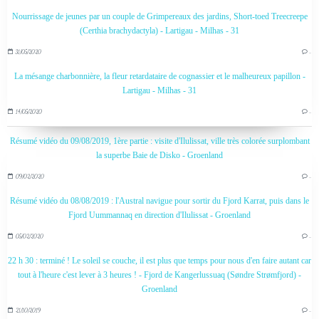
Nourrissage de jeunes par un couple de Grimpereaux des jardins, Short-toed Treecreepe
(Certhia brachydactyla) - Lartigau - Milhas - 31
31/05/2020
…
La mésange charbonnière, la fleur retardataire de cognassier et le malheureux papillon -
Lartigau - Milhas - 31
14/05/2020
…
Résumé vidéo du 09/08/2019, 1ère partie : visite d'Ilulissat, ville très colorée surplombant
la superbe Baie de Disko - Groenland
09/02/2020
…
Résumé vidéo du 08/08/2019 : l'Austral navigue pour sortir du Fjord Karrat, puis dans le
Fjord Uummannaq en direction d'Ilulissat - Groenland
05/02/2020
…
22 h 30 : terminé ! Le soleil se couche, il est plus que temps pour nous d'en faire autant car
tout à l'heure c'est lever à 3 heures ! - Fjord de Kangerlussuaq (Søndre Strømfjord) -
Groenland
21/10/2019
…