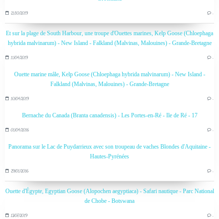
21/10/2019
…
Et sur la plage de South Harbour, une troupe d'Ouettes marines, Kelp Goose (Chloephaga
hybrida malvinarum) - New Island - Falkland (Malvinas, Malouines) - Grande-Bretagne
11/04/2019
…
Ouette marine mâle, Kelp Goose (Chloephaga hybrida malvinarum) - New Island -
Falkland (Malvinas, Malouines) - Grande-Bretagne
10/04/2019
…
Bernache du Canada (Branta canadensis) - Les Portes-en-Ré - Ile de Ré - 17
01/04/2016
…
Panorama sur le Lac de Puydarrieux avec son troupeau de vaches Blondes d'Aquitaine -
Hautes-Pyrénées
29/01/2016
…
Ouette d'Égypte, Egyptian Goose (Alopochen aegyptiaca) - Safari nautique - Parc National
de Chobe - Botswana
13/07/2019
…