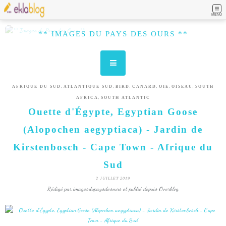
MENU
** IMAGES DU PAYS DES OURS **
,
,
,
,
,
,
AFRIQUE DU SUD
ATLANTIQUE SUD
BIRD
CANARD
OIE
OISEAU
SOUTH
,
AFRICA
SOUTH ATLANTIC
Ouette d'Égypte, Egyptian Goose
(Alopochen aegyptiaca) - Jardin de
Kirstenbosch - Cape Town - Afrique du
Sud
2 JUILLET 2019
Rédigé par imagesdupaysdesours et publié depuis Overblog