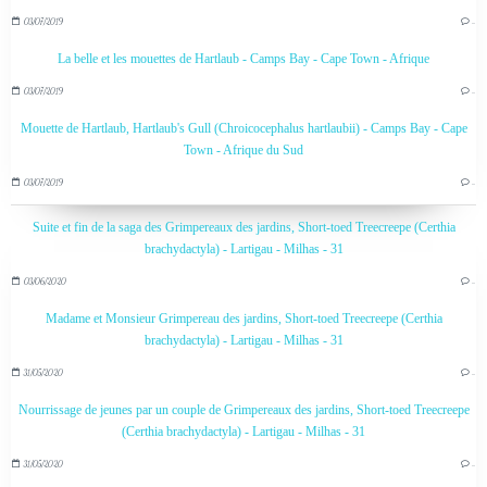
03/07/2019
…
La belle et les mouettes de Hartlaub - Camps Bay - Cape Town - Afrique
03/07/2019
…
Mouette de Hartlaub, Hartlaub's Gull (Chroicocephalus hartlaubii) - Camps Bay - Cape
Town - Afrique du Sud
03/07/2019
…
Suite et fin de la saga des Grimpereaux des jardins, Short-toed Treecreepe (Certhia
brachydactyla) - Lartigau - Milhas - 31
03/06/2020
…
Madame et Monsieur Grimpereau des jardins, Short-toed Treecreepe (Certhia
brachydactyla) - Lartigau - Milhas - 31
31/05/2020
…
Nourrissage de jeunes par un couple de Grimpereaux des jardins, Short-toed Treecreepe
(Certhia brachydactyla) - Lartigau - Milhas - 31
31/05/2020
…