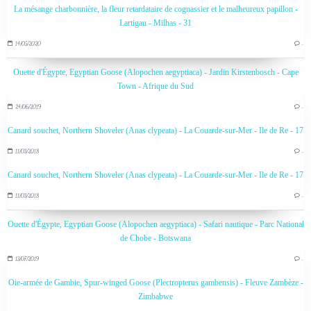
La mésange charbonnière, la fleur retardataire de cognassier et le malheureux papillon -
Lartigau - Milhas - 31
14/05/2020
…
Ouette d'Égypte, Egyptian Goose (Alopochen aegyptiaca) - Jardin Kirstenbosch - Cape
Town - Afrique du Sud
24/06/2019
…
Canard souchet, Northern Shoveler (Anas clypeata) - La Couarde-sur-Mer - Ile de Re - 17
11/03/2018
…
Canard souchet, Northern Shoveler (Anas clypeata) - La Couarde-sur-Mer - Ile de Re - 17
11/03/2018
…
Ouette d'Égypte, Egyptian Goose (Alopochen aegyptiaca) - Safari nautique - Parc National
de Chobe - Botswana
13/07/2019
…
Oie-armée de Gambie, Spur-winged Goose (Plectropterus gambensis) - Fleuve Zambèze -
Zimbabwe