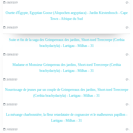
08/07/2019
…
Ouette d'Égypte, Egyptian Goose (Alopochen aegyptiaca) - Jardin Kirstenbosch - Cape
Town - Afrique du Sud
24/06/2019
…
Suite et fin de la saga des Grimpereaux des jardins, Short-toed Treecreepe (Certhia
brachydactyla) - Lartigau - Milhas - 31
03/06/2020
…
Madame et Monsieur Grimpereau des jardins, Short-toed Treecreepe (Certhia
brachydactyla) - Lartigau - Milhas - 31
31/05/2020
…
Nourrissage de jeunes par un couple de Grimpereaux des jardins, Short-toed Treecreepe
(Certhia brachydactyla) - Lartigau - Milhas - 31
31/05/2020
…
La mésange charbonnière, la fleur retardataire de cognassier et le malheureux papillon -
Lartigau - Milhas - 31
14/05/2020
…