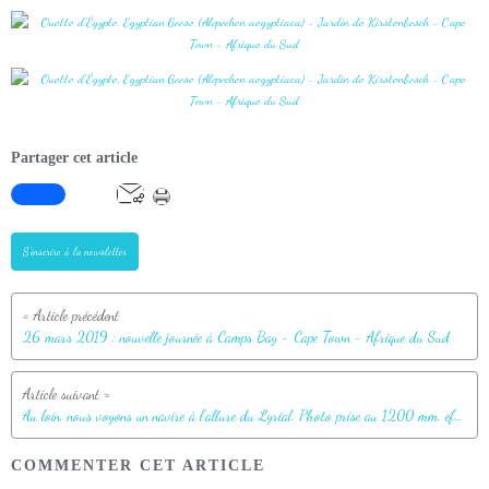
Partager cet article
S'inscrire à la newsletter
26 mars 2019 : nouvelle journée à Camps Bay - Cape Town - Afrique du Sud
Au loin, nous voyons un navire à l'allure du Lyrial. Photo prise au 1200 mm, effectivement c'est bien lui qui poursuit son périple vers Durban - Le Cap - Afrique du Sud
COMMENTER CET ARTICLE