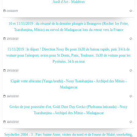
Atoll d'Ari - Maldives
01/03/2019
…
10 et 11/11/2019 : du résumé de la dernière plongée à Beangovo (Rocher 1er Frère,
Tsarabanjina, Mitsio) au survol de Madagascar lors du retour vers la France
27/02/2020
…
11/11/2019 : le départ ! Direction Nosy Be pour 1h30 de bateau rapide, puis 3/4 h de
voiture pour l'aéroport, avion pour St Denis, Paris, Toulouse, 1h30 de voiture pour les
Pyrénées. 34 h en tout
27/02/2020
…
Cigale verte africaine (Yanga heathi) - Nosy Tsarabanjina - Archipel des Mitsio -
Madagascar
26/02/2020
…
Gecko de jour poussière d'or, Gold Dust Day Gecko (Phelsuma laticauda) - Nosy
Tsarabanjina - Archipel des Mitsio - Madagascar
26/02/2020
…
Seychelles 2004 - 3 : Parc Sainte Anne, visites du nord et de l'ouest de Mahé, snorkeling,