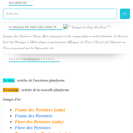
RECHERCHE
** IMAGES DU PAYS DES OURS **
Images des Pyrénées (Faune, flore, paysages) et de voyages plus ou moins lointains, du Nord au
Sud (de l'Arctique à l'Antarctique en passant par l'Afrique), de l'Est à l'Ouest (de Polynésie au
Pérou en passant par la Papouasie), etc.
* * * * * * RUBRIQUES * * * * * *
En bleu
: articles de l'ancienne plateforme.
En orange
: articles de la nouvelle plateforme
Images d'ici
Faune des Pyrénées (suite)
Faune des Pyrénées
Flore des Pyrénées (suite)
Flore des Pyrénées