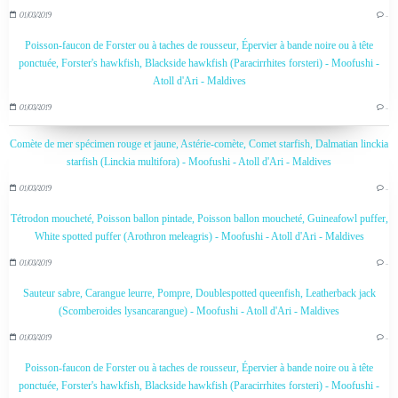
01/03/2019
…
Poisson-faucon de Forster ou à taches de rousseur, Épervier à bande noire ou à tête
ponctuée, Forster's hawkfish, Blackside hawkfish (Paracirrhites forsteri) - Moofushi -
Atoll d'Ari - Maldives
01/03/2019
…
Comète de mer spécimen rouge et jaune, Astérie-comète, Comet starfish, Dalmatian linckia
starfish (Linckia multifora) - Moofushi - Atoll d'Ari - Maldives
01/03/2019
…
Tétrodon moucheté, Poisson ballon pintade, Poisson ballon moucheté, Guineafowl puffer,
White spotted puffer (Arothron meleagris) - Moofushi - Atoll d'Ari - Maldives
01/03/2019
…
Sauteur sabre, Carangue leurre, Pompre, Doublespotted queenfish, Leatherback jack
(Scomberoides lysancarangue) - Moofushi - Atoll d'Ari - Maldives
01/03/2019
…
Poisson-faucon de Forster ou à taches de rousseur, Épervier à bande noire ou à tête
ponctuée, Forster's hawkfish, Blackside hawkfish (Paracirrhites forsteri) - Moofushi -