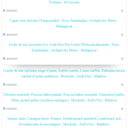
Pyrénées. 34 h en tout
27/02/2020
…
Cigale verte africaine (Yanga heathi) - Nosy Tsarabanjina - Archipel des Mitsio -
Madagascar
26/02/2020
…
Gecko de jour poussière d'or, Gold Dust Day Gecko (Phelsuma laticauda) - Nosy
Tsarabanjina - Archipel des Mitsio - Madagascar
26/02/2020
…
Comète de mer spécimen rouge et jaune, Astérie-comète, Comet starfish, Dalmatian linckia
starfish (Linckia multifora) - Moofushi - Atoll d'Ari - Maldives
01/03/2019
…
Tétrodon moucheté, Poisson ballon pintade, Poisson ballon moucheté, Guineafowl puffer,
White spotted puffer (Arothron meleagris) - Moofushi - Atoll d'Ari - Maldives
01/03/2019
…
Sauteur sabre, Carangue leurre, Pompre, Doublespotted queenfish, Leatherback jack
(Scomberoides lysancarangue) - Moofushi - Atoll d'Ari - Maldives