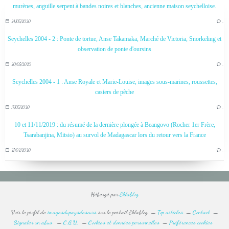
murènes, anguille serpent à bandes noires et blanches, ancienne maison seychelloise.
24/05/2020
…
Seychelles 2004 - 2 : Ponte de tortue, Anse Takamaka, Marché de Victoria, Snorkeling et
observation de ponte d'oursins
20/05/2020
…
Seychelles 2004 - 1 : Anse Royale et Marie-Louise, images sous-marines, roussettes,
casiers de pêche
17/05/2020
…
10 et 11/11/2019 : du résumé de la dernière plongée à Beangovo (Rocher 1er Frère,
Tsarabanjina, Mitsio) au survol de Madagascar lors du retour vers la France
27/02/2020
…
Hébergé par
Eklablog
Voir le profil de
imagesdupaysdesours
sur le portail Eklablog
Top articles
Contact
Signaler un abus
C.G.U.
Cookies et données personnelles
Préférences cookies