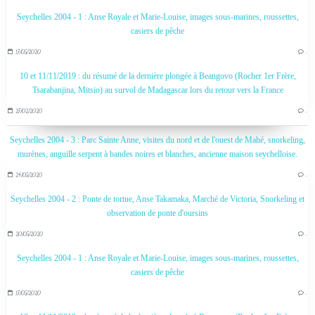
Seychelles 2004 - 1 : Anse Royale et Marie-Louise, images sous-marines, roussettes,
casiers de pêche
17/05/2020
…
10 et 11/11/2019 : du résumé de la dernière plongée à Beangovo (Rocher 1er Frère,
Tsarabanjina, Mitsio) au survol de Madagascar lors du retour vers la France
27/02/2020
…
Seychelles 2004 - 3 : Parc Sainte Anne, visites du nord et de l'ouest de Mahé, snorkeling,
murènes, anguille serpent à bandes noires et blanches, ancienne maison seychelloise.
24/05/2020
…
Seychelles 2004 - 2 : Ponte de tortue, Anse Takamaka, Marché de Victoria, Snorkeling et
observation de ponte d'oursins
20/05/2020
…
Seychelles 2004 - 1 : Anse Royale et Marie-Louise, images sous-marines, roussettes,
casiers de pêche
17/05/2020
…