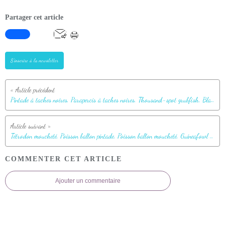
Partager cet article
S'inscrire à la newsletter
Pintade à taches noires, Parapercis à taches noires, Thousand-spot grubfish, Black dotted sand perch (Parapercis millepunctata) - Moofushi - Atoll d'Ari - Maldives
Tétrodon moucheté, Poisson ballon pintade, Poisson ballon moucheté, Guineafowl puffer, White spotted puffer (Arothron meleagris) - Moofushi - Atoll d'Ari - Maldives
COMMENTER CET ARTICLE
Ajouter un commentaire