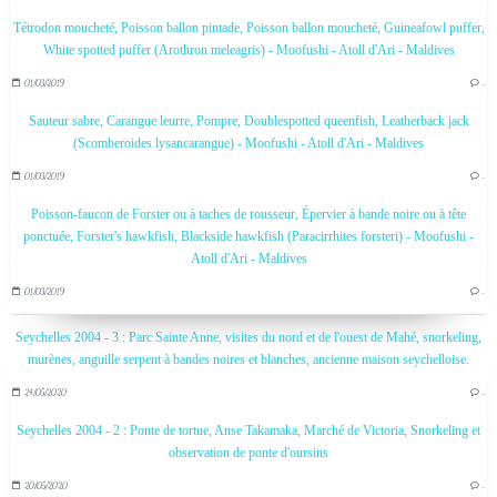
Tétrodon moucheté, Poisson ballon pintade, Poisson ballon moucheté, Guineafowl puffer,
White spotted puffer (Arothron meleagris) - Moofushi - Atoll d'Ari - Maldives
01/03/2019
…
Sauteur sabre, Carangue leurre, Pompre, Doublespotted queenfish, Leatherback jack
(Scomberoides lysancarangue) - Moofushi - Atoll d'Ari - Maldives
01/03/2019
…
Poisson-faucon de Forster ou à taches de rousseur, Épervier à bande noire ou à tête
ponctuée, Forster's hawkfish, Blackside hawkfish (Paracirrhites forsteri) - Moofushi -
Atoll d'Ari - Maldives
01/03/2019
…
Seychelles 2004 - 3 : Parc Sainte Anne, visites du nord et de l'ouest de Mahé, snorkeling,
murènes, anguille serpent à bandes noires et blanches, ancienne maison seychelloise.
24/05/2020
…
Seychelles 2004 - 2 : Ponte de tortue, Anse Takamaka, Marché de Victoria, Snorkeling et
observation de ponte d'oursins
20/05/2020
…