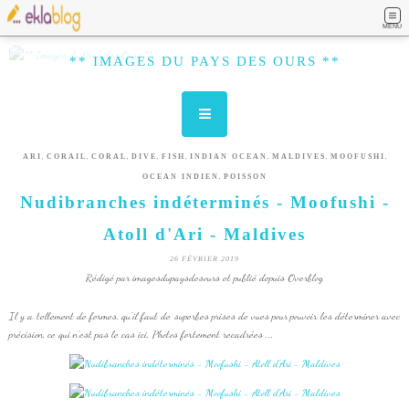
MENU
** IMAGES DU PAYS DES OURS **
,
,
,
,
,
,
,
,
ARI
CORAIL
CORAL
DIVE
FISH
INDIAN OCEAN
MALDIVES
MOOFUSHI
,
OCEAN INDIEN
POISSON
Nudibranches indéterminés - Moofushi -
Atoll d'Ari - Maldives
26 FÉVRIER 2019
Rédigé par imagesdupaysdesours et publié depuis Overblog
Il y a tellement de formes, qu'il faut de superbes prises de vues pour pouvoir les déterminer avec
précision, ce qui n'est pas le cas ici. Photos fortement recadrées ...