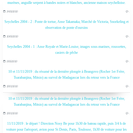
murènes, anguille serpent à bandes noires et blanches, ancienne maison seychelloise.
24/05/2020
…
Seychelles 2004 - 2 : Ponte de tortue, Anse Takamaka, Marché de Victoria, Snorkeling et
observation de ponte d'oursins
20/05/2020
…
Seychelles 2004 - 1 : Anse Royale et Marie-Louise, images sous-marines, roussettes,
casiers de pêche
17/05/2020
…
10 et 11/11/2019 : du résumé de la dernière plongée à Beangovo (Rocher 1er Frère,
Tsarabanjina, Mitsio) au survol de Madagascar lors du retour vers la France
27/02/2020
…
10 et 11/11/2019 : du résumé de la dernière plongée à Beangovo (Rocher 1er Frère,
Tsarabanjina, Mitsio) au survol de Madagascar lors du retour vers la France
27/02/2020
…
11/11/2019 : le départ ! Direction Nosy Be pour 1h30 de bateau rapide, puis 3/4 h de
voiture pour l'aéroport, avion pour St Denis, Paris, Toulouse, 1h30 de voiture pour les