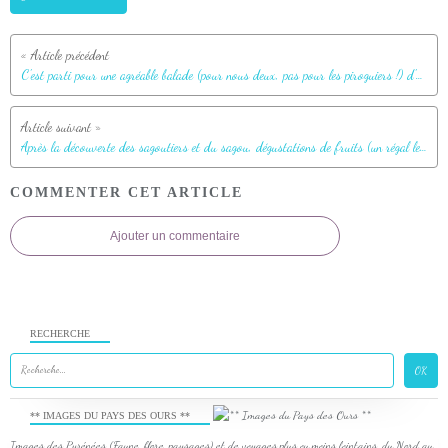
C'est parti pour une agréable balade (pour nous deux, pas pour les piroguiers !) d'une demi-heure en pirogue dans la mangrove - Tufi - Maclaren Harbour - Province d'Oro - Papouasie Nouvelle-Guinée
Après la découverte des sagoutiers et du sagou, dégustations de fruits (un régal les ananas !) et retour au bateau - Tufi - Maclaren Harbour - Province d'Oro - Papouasie Nouvelle-Guinée
COMMENTER CET ARTICLE
Ajouter un commentaire
RECHERCHE
** IMAGES DU PAYS DES OURS **
Images des Pyrénées (Faune, flore, paysages) et de voyages plus ou moins lointains, du Nord au