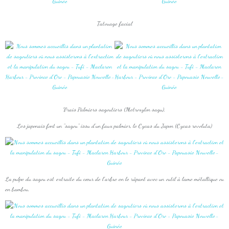
Tatouage facial
Vrais Palmiers sagoutiers (Metroxylon sagu).
Les japonais font un "sagou" issu d'un faux palmier, le Cycas du Japon (Cycas revoluta)
La pulpe du sagou est extraite du cœur de l'arbre en le râpant avec un outil à lame métallique ou
en bambou.