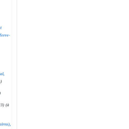
t
Terre-
al,
s)
)
3) (à
irns),