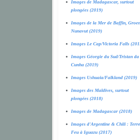
Images de Madagascar, surtout
plongées (2019)
Images de la Mer de Baffin, Groen
Nunavut (2019)
Images Le Cap/Victoria Falls (201
Images Géorgie du Sud/Tristan da
Cunha (2019)
Images Ushuaia/Falkland (2019)
Images des Maldives, surtout
plongées (2018)
Images de Madagascar (2018)
Images d'Argentine & Chili : Terr
Feu à Iguazu (2017)