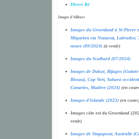
Divers Ré
Images d'Ailleurs
Images du Groenland à St-Pierre e
Miquelon via Nunavut, Labrador, 
neuve (09/2024)
(à venir)
Images du Svalbard (07/2024)
Images de Dakar, Bijagos (Guinée
Bissau), Cap Vert, Sahara occident
Canaries, Madère (2024)
(en cour
Images d'Islande (2023)
(en cours
Images côte est du Groenland (202
venir)
Images de Singapour, Australie (Ca