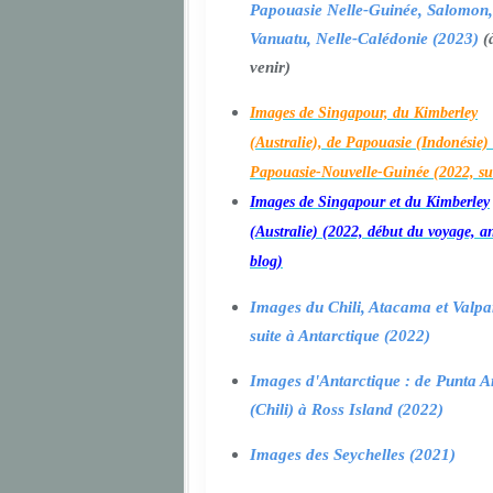
Papouasie Nelle-Guinée, Salomon,
Vanuatu, Nelle-Calédonie (2023)
(
venir)
Images de Singapour, du Kimberley
(Australie), de Papouasie (Indonésie) 
Papouasie-Nouvelle-Guinée (2022, su
Images de Singapour et du Kimberley
(Australie) (2022, début du voyage, a
blog)
Images du Chili, Atacama et Valpa
suite à Antarctique (2022)
Images d'Antarctique : de Punta A
(Chili) à Ross Island (2022)
Images des Seychelles (2021)