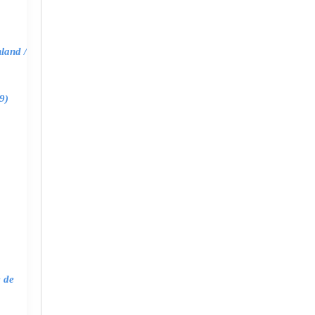
land /
9)
e de