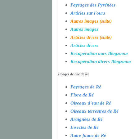
Paysages des Pyrénées
Articles sur l'ours
Autres images (suite)
Autres images
Articles divers (suite)
Articles divers
Récupération ours Blogzoom
Récupération divers Blogzoom
Images de l'île de Ré
Paysages de Ré
Flore de Ré
Oiseaux d'eau de Ré
Oiseaux terrestres de Ré
Araignées de Ré
Insectes de Ré
Autre faune de Ré