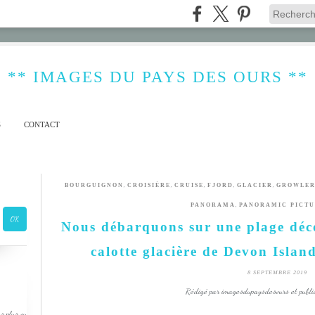
** IMAGES DU PAYS DES OURS **
S
CONTACT
,
,
,
,
,
BOURGUIGNON
CROISIÈRE
CRUISE
FJORD
GLACIER
GROWLE
,
PANORAMA
PANORAMIC PICT
Nous débarquons sur une plage déco
calotte glacière de Devon Isla
8 SEPTEMBRE 2019
Rédigé par imagesdupaysdesours et publi
s plus ou