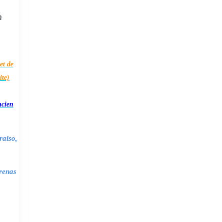
à
et de
ite)
ncien
raiso,
renas