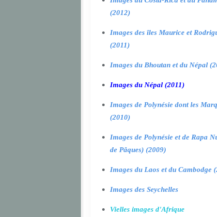
Images du Costa-Rica et du Pana
(2012)
Images des îles Maurice et Rodrig
(2011)
Images du Bhoutan et du Népal (2
Images du Népal (2011)
Images de Polynésie dont les Marq
(2010)
Images de Polynésie et de Rapa Nui
de Pâques) (2009)
Images du Laos et du Cambodge (
Images des Seychelles
Vielles images d'Afrique