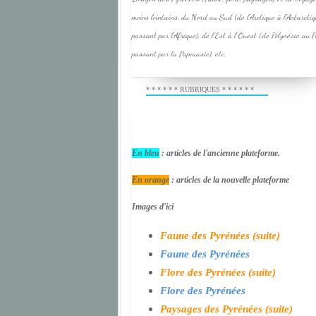
moins lointains, du Nord au Sud (de l'Arctique à l'Antarcti
passant par l'Afrique), de l'Est à l'Ouest (de Polynésie au 
passant par la Papouasie), etc.
* * * * * * RUBRIQUES * * * * * *
En bleu
: articles de l'ancienne plateforme.
En orange
: articles de la nouvelle plateforme
Images d'ici
Faune des Pyrénées (suite)
Faune des Pyrénées
Flore des Pyrénées (suite)
Flore des Pyrénées
Paysages des Pyrénées (suite)