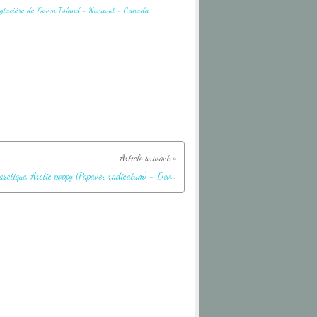
Pavot arctique, Arctic poppy (Papaver radicatum) - Devon Island - Nunavut - Canada