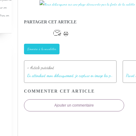
que en
Pérou en
PARTAGER CET ARTICLE
S'inscrire à la newsletter
En attendant mon débarquement, je capture en image les plus beaux "glaçons" qui défilent - Devon Island - Nunavut - Canada
COMMENTER CET ARTICLE
Ajouter un commentaire