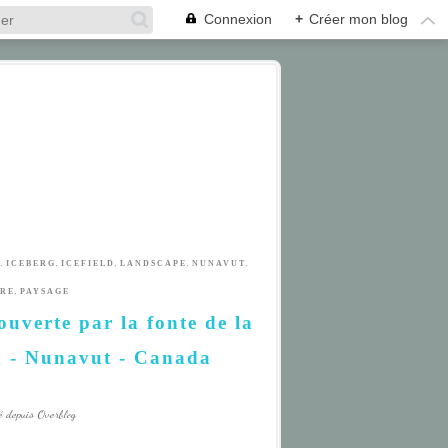
Connexion
+
Créer mon blog
,
,
,
,
,
R
ICEBERG
ICEFIELD
LANDSCAPE
NUNAVUT
,
URE
PAYSAGE
uverte par la fonte de la
nd - Nunavut - Canada
é depuis Overblog