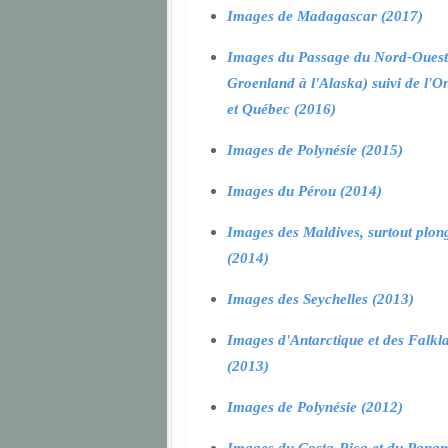
Images de Madagascar (2017)
Images du Passage du Nord-Ouest
Groenland à l'Alaska) suivi de l'O
et Québec (2016)
Images de Polynésie (2015)
Images du Pérou (2014)
Images des Maldives, surtout plon
(2014)
Images des Seychelles (2013)
Images d'Antarctique et des Falkl
(2013)
Images de Polynésie (2012)