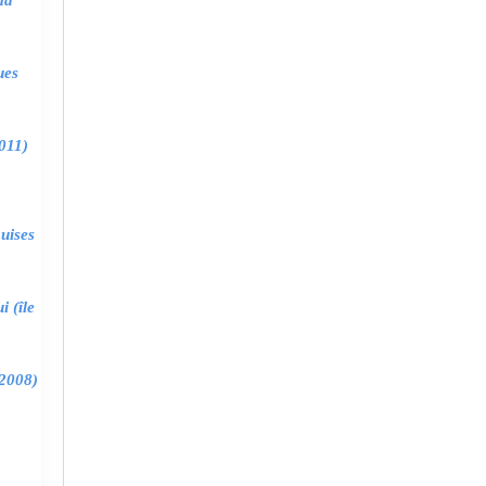
ma
ues
011)
uises
 (île
2008)