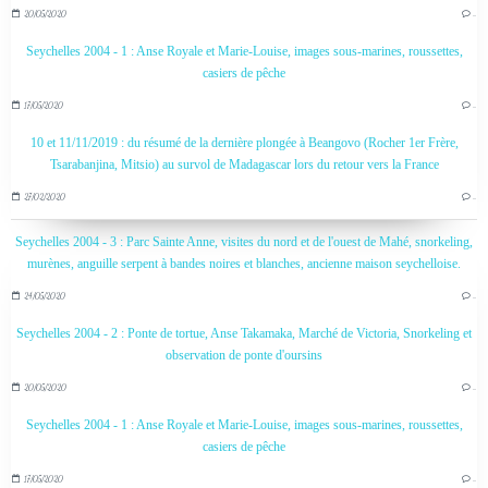
20/05/2020
…
Seychelles 2004 - 1 : Anse Royale et Marie-Louise, images sous-marines, roussettes,
casiers de pêche
17/05/2020
…
10 et 11/11/2019 : du résumé de la dernière plongée à Beangovo (Rocher 1er Frère,
Tsarabanjina, Mitsio) au survol de Madagascar lors du retour vers la France
27/02/2020
…
Seychelles 2004 - 3 : Parc Sainte Anne, visites du nord et de l'ouest de Mahé, snorkeling,
murènes, anguille serpent à bandes noires et blanches, ancienne maison seychelloise.
24/05/2020
…
Seychelles 2004 - 2 : Ponte de tortue, Anse Takamaka, Marché de Victoria, Snorkeling et
observation de ponte d'oursins
20/05/2020
…
Seychelles 2004 - 1 : Anse Royale et Marie-Louise, images sous-marines, roussettes,
casiers de pêche
17/05/2020
…