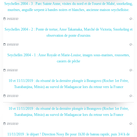
Seychelles 2004 - 3 : Parc Sainte Anne, visites du nord et de l'ouest de Mahé, snorkeling,
murènes, anguille serpent à bandes noires et blanches, ancienne maison seychelloise.
24/05/2020
…
Seychelles 2004 - 2 : Ponte de tortue, Anse Takamaka, Marché de Victoria, Snorkeling et
observation de ponte d'oursins
20/05/2020
…
Seychelles 2004 - 1 : Anse Royale et Marie-Louise, images sous-marines, roussettes,
casiers de pêche
17/05/2020
…
10 et 11/11/2019 : du résumé de la dernière plongée à Beangovo (Rocher 1er Frère,
Tsarabanjina, Mitsio) au survol de Madagascar lors du retour vers la France
27/02/2020
…
10 et 11/11/2019 : du résumé de la dernière plongée à Beangovo (Rocher 1er Frère,
Tsarabanjina, Mitsio) au survol de Madagascar lors du retour vers la France
27/02/2020
…
11/11/2019 : le départ ! Direction Nosy Be pour 1h30 de bateau rapide, puis 3/4 h de