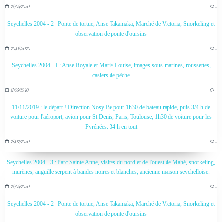
24/05/2020
…
Seychelles 2004 - 2 : Ponte de tortue, Anse Takamaka, Marché de Victoria, Snorkeling et
observation de ponte d'oursins
20/05/2020
…
Seychelles 2004 - 1 : Anse Royale et Marie-Louise, images sous-marines, roussettes,
casiers de pêche
17/05/2020
…
11/11/2019 : le départ ! Direction Nosy Be pour 1h30 de bateau rapide, puis 3/4 h de
voiture pour l'aéroport, avion pour St Denis, Paris, Toulouse, 1h30 de voiture pour les
Pyrénées. 34 h en tout
27/02/2020
…
Seychelles 2004 - 3 : Parc Sainte Anne, visites du nord et de l'ouest de Mahé, snorkeling,
murènes, anguille serpent à bandes noires et blanches, ancienne maison seychelloise.
24/05/2020
…
Seychelles 2004 - 2 : Ponte de tortue, Anse Takamaka, Marché de Victoria, Snorkeling et
observation de ponte d'oursins