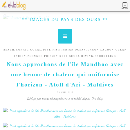
MENU
** IMAGES DU PAYS DES OURS **
,
,
,
,
,
,
,
,
BEACH
CORAIL
CORAL
DIVE
FISH
INDIAN OCEAN
LAGON
LAGOON
OCEAN
,
,
,
,
,
INDIEN
PLONGEE
POISSON
REEF
SCUBA DIVING
SNORKELING
Nous approchons de l'île Mandhoo avec
une brume de chaleur qui uniformise
l'horizon - Atoll d'Ari - Maldives
7 AVRIL 2015
Rédigé par imagesdupaysdesours et publié depuis Overblog