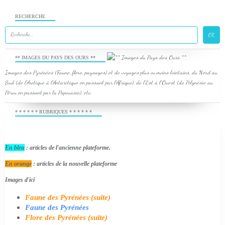
RECHERCHE
** IMAGES DU PAYS DES OURS **
Images des Pyrénées (Faune, flore, paysages) et de voyages plus ou moins lointains, du Nord au
Sud (de l'Arctique à l'Antarctique en passant par l'Afrique), de l'Est à l'Ouest (de Polynésie au
Pérou en passant par la Papouasie), etc.
* * * * * * RUBRIQUES * * * * * *
En bleu
: articles de l'ancienne plateforme.
En orange
: articles de la nouvelle plateforme
Images d'ici
Faune des Pyrénées (suite)
Faune des Pyrénées
Flore des Pyrénées (suite)