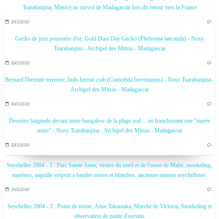
Tsarabanjina, Mitsio) au survol de Madagascar lors du retour vers la France
27/02/2020
…
Gecko de jour poussière d'or, Gold Dust Day Gecko (Phelsuma laticauda) - Nosy
Tsarabanjina - Archipel des Mitsio - Madagascar
26/02/2020
…
Bernard l'hermite terrestre, Indo hermit crab (Coenobita brevimanus) - Nosy Tsarabanjina -
Archipel des Mitsio - Madagascar
26/02/2020
…
Dernière baignade devant notre bungalow de la plage sud ... en franchissant une "marée
noire" - Nosy Tsarabanjina - Archipel des Mitsio - Madagascar
25/02/2020
…
Seychelles 2004 - 3 : Parc Sainte Anne, visites du nord et de l'ouest de Mahé, snorkeling,
murènes, anguille serpent à bandes noires et blanches, ancienne maison seychelloise.
24/05/2020
…
Seychelles 2004 - 2 : Ponte de tortue, Anse Takamaka, Marché de Victoria, Snorkeling et
observation de ponte d'oursins