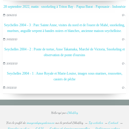
28 septembre 2022, matin : snorkeling à Triton Bay - Papua Barat - Papouasie - Indonésie
23/06/2025
…
Seychelles 2004 - 3 : Parc Sainte Anne, visites du nord et de l'ouest de Mahé, snorkeling,
murènes, anguille serpent à bandes noires et blanches, ancienne maison seychelloise.
24/05/2020
…
Seychelles 2004 - 2 : Ponte de tortue, Anse Takamaka, Marché de Victoria, Snorkeling et
observation de ponte d'oursins
20/05/2020
…
Seychelles 2004 - 1 : Anse Royale et Marie-Louise, images sous-marines, roussettes,
casiers de pêche
17/05/2020
…
Hébergé par
Eklablog
Voir le profil de
imagesdupaysdesours
sur le portail Eklablog
Top articles
Contact
Signaler un abus
C.G.U.
Cookies et données personnelles
Préférences cookies