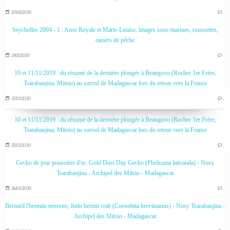
20/05/2020
…
Seychelles 2004 - 1 : Anse Royale et Marie-Louise, images sous-marines, roussettes,
casiers de pêche
17/05/2020
…
10 et 11/11/2019 : du résumé de la dernière plongée à Beangovo (Rocher 1er Frère,
Tsarabanjina, Mitsio) au survol de Madagascar lors du retour vers la France
27/02/2020
…
10 et 11/11/2019 : du résumé de la dernière plongée à Beangovo (Rocher 1er Frère,
Tsarabanjina, Mitsio) au survol de Madagascar lors du retour vers la France
27/02/2020
…
Gecko de jour poussière d'or, Gold Dust Day Gecko (Phelsuma laticauda) - Nosy
Tsarabanjina - Archipel des Mitsio - Madagascar
26/02/2020
…
Bernard l'hermite terrestre, Indo hermit crab (Coenobita brevimanus) - Nosy Tsarabanjina -
Archipel des Mitsio - Madagascar