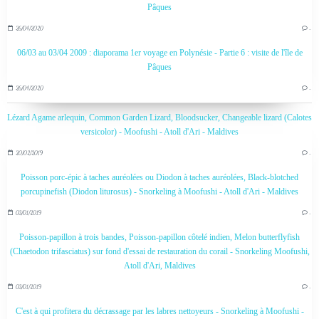
Pâques
26/04/2020
…
06/03 au 03/04 2009 : diaporama 1er voyage en Polynésie - Partie 6 : visite de l'île de
Pâques
26/04/2020
…
Lézard Agame arlequin, Common Garden Lizard, Bloodsucker, Changeable lizard (Calotes
versicolor) - Moofushi - Atoll d'Ari - Maldives
20/02/2019
…
Poisson porc-épic à taches auréolées ou Diodon à taches auréolées, Black-blotched
porcupinefish (Diodon liturosus) - Snorkeling à Moofushi - Atoll d'Ari - Maldives
03/01/2019
…
Poisson-papillon à trois bandes, Poisson-papillon côtelé indien, Melon butterflyfish
(Chaetodon trifasciatus) sur fond d'essai de restauration du corail - Snorkeling Moofushi,
Atoll d'Ari, Maldives
03/01/2019
…
C'est à qui profitera du décrassage par les labres nettoyeurs - Snorkeling à Moofushi -