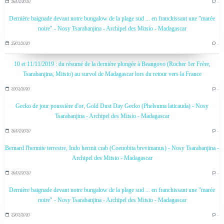
26/02/2020
…
Dernière baignade devant notre bungalow de la plage sud ... en franchissant une "marée
noire" - Nosy Tsarabanjina - Archipel des Mitsio - Madagascar
25/02/2020
…
10 et 11/11/2019 : du résumé de la dernière plongée à Beangovo (Rocher 1er Frère,
Tsarabanjina, Mitsio) au survol de Madagascar lors du retour vers la France
27/02/2020
…
Gecko de jour poussière d'or, Gold Dust Day Gecko (Phelsuma laticauda) - Nosy
Tsarabanjina - Archipel des Mitsio - Madagascar
26/02/2020
…
Bernard l'hermite terrestre, Indo hermit crab (Coenobita brevimanus) - Nosy Tsarabanjina -
Archipel des Mitsio - Madagascar
26/02/2020
…
Dernière baignade devant notre bungalow de la plage sud ... en franchissant une "marée
noire" - Nosy Tsarabanjina - Archipel des Mitsio - Madagascar
25/02/2020
…