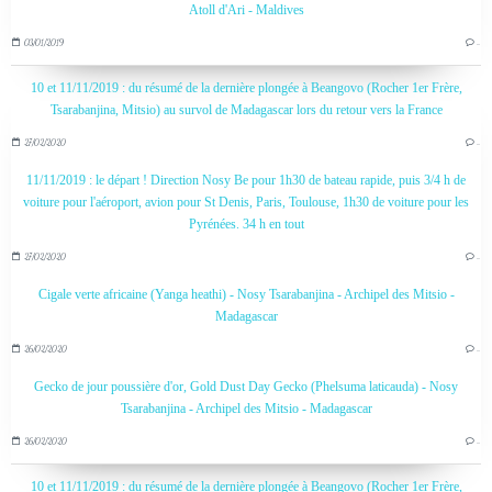
Atoll d'Ari - Maldives
03/01/2019
…
10 et 11/11/2019 : du résumé de la dernière plongée à Beangovo (Rocher 1er Frère,
Tsarabanjina, Mitsio) au survol de Madagascar lors du retour vers la France
27/02/2020
…
11/11/2019 : le départ ! Direction Nosy Be pour 1h30 de bateau rapide, puis 3/4 h de
voiture pour l'aéroport, avion pour St Denis, Paris, Toulouse, 1h30 de voiture pour les
Pyrénées. 34 h en tout
27/02/2020
…
Cigale verte africaine (Yanga heathi) - Nosy Tsarabanjina - Archipel des Mitsio -
Madagascar
26/02/2020
…
Gecko de jour poussière d'or, Gold Dust Day Gecko (Phelsuma laticauda) - Nosy
Tsarabanjina - Archipel des Mitsio - Madagascar
26/02/2020
…
10 et 11/11/2019 : du résumé de la dernière plongée à Beangovo (Rocher 1er Frère,