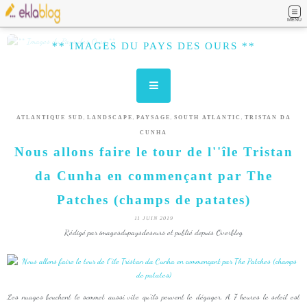
MENU
** IMAGES DU PAYS DES OURS **
,
,
,
,
ATLANTIQUE SUD
LANDSCAPE
PAYSAGE
SOUTH ATLANTIC
TRISTAN DA
CUNHA
Nous allons faire le tour de l''île Tristan
da Cunha en commençant par The
Patches (champs de patates)
11 JUIN 2019
Rédigé par imagesdupaysdesours et publié depuis Overblog
Les nuages bouchent le sommet aussi vite qu'ils peuvent le dégager. A 7 heures le soleil est