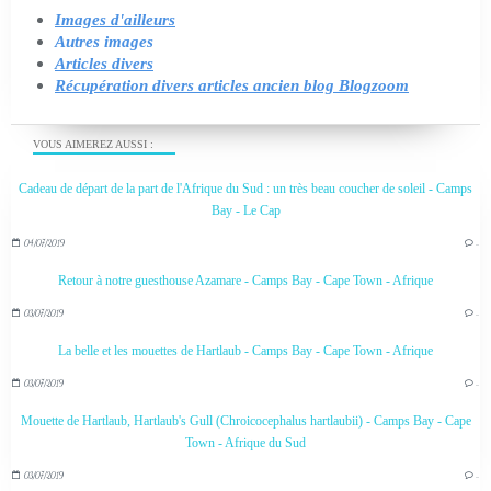
Images d'ailleurs
Autres images
Articles divers
Récupération divers articles ancien blog Blogzoom
VOUS AIMEREZ AUSSI :
Cadeau de départ de la part de l'Afrique du Sud : un très beau coucher de soleil - Camps
Bay - Le Cap
04/07/2019
…
Retour à notre guesthouse Azamare - Camps Bay - Cape Town - Afrique
03/07/2019
…
La belle et les mouettes de Hartlaub - Camps Bay - Cape Town - Afrique
03/07/2019
…
Mouette de Hartlaub, Hartlaub's Gull (Chroicocephalus hartlaubii) - Camps Bay - Cape
Town - Afrique du Sud
03/07/2019
…