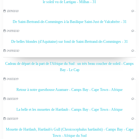
le soleil vu de Lartigau - Milhas - 31
27/09/2020
…
De Saint-Bertrand-de-Comminges à la Basilique Saint-Just de Valcabrère - 31
04/09/2020
…
De belles blondes (d'Aquitaine) sur fond de Saint-Bertrand-de-Comminges - 31
04/09/2020
…
Cadeau de départ de la part de l'Afrique du Sud : un très beau coucher de soleil - Camps
Bay - Le Cap
04/07/2019
…
Retour à notre guesthouse Azamare - Camps Bay - Cape Town - Afrique
03/07/2019
…
La belle et les mouettes de Hartlaub - Camps Bay - Cape Town - Afrique
03/07/2019
…
Mouette de Hartlaub, Hartlaub's Gull (Chroicocephalus hartlaubii) - Camps Bay - Cape
Town - Afrique du Sud