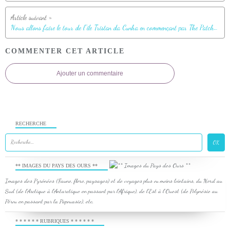
Nous allons faire le tour de l''île Tristan da Cunha en commençant par The Patches (champs de patates)
COMMENTER CET ARTICLE
Ajouter un commentaire
RECHERCHE
** IMAGES DU PAYS DES OURS **
Images des Pyrénées (Faune, flore, paysages) et de voyages plus ou moins lointains, du Nord au
Sud (de l'Arctique à l'Antarctique en passant par l'Afrique), de l'Est à l'Ouest (de Polynésie au
Pérou en passant par la Papouasie), etc.
* * * * * * RUBRIQUES * * * * * *