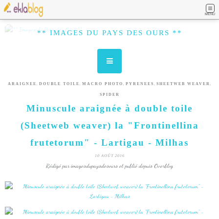
MENU
** IMAGES DU PAYS DES OURS **
,
,
,
,
,
ARAIGNEE
DOUBLE TOILE
MACRO PHOTO
PYRENEES
SHEETWEB WEAVER
SPIDER
Minuscule araignée à double toile
(Sheetweb weaver) la "Frontinellina
frutetorum" - Lartigau - Milhas
10 AOÛT 2016
Rédigé par imagesdupaysdesours et publié depuis Overblog