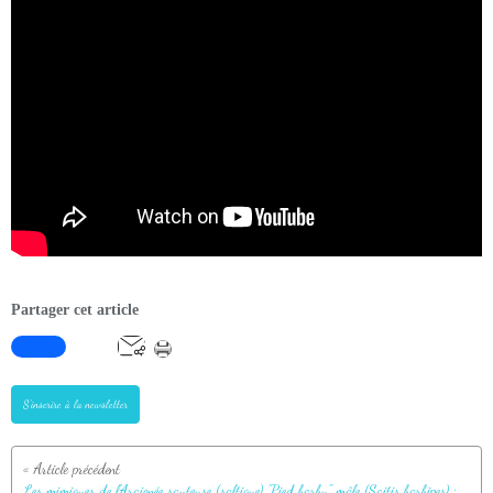
Partager cet article
S'inscrire à la newsletter
Les mimiques de l'Araignée sauteuse (saltique) "Pied barbu" mâle (Saitis barbipes) : J'ADORE ! - La Couarde-sur-Mer - Île de Ré - 17