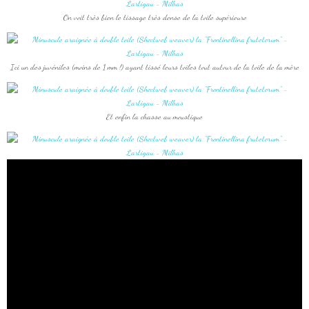
On voit très bien le tissage très dense de la toile supérieure
Ici un des juvéniles (moins de 1 mm !) ayant tissé leurs toiles tout autour de la toile de la mère
Et enfin la chasse au moustique