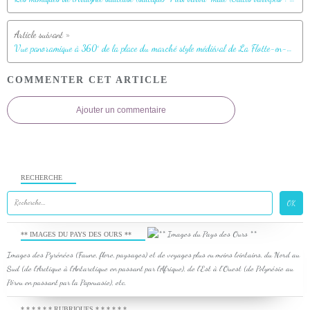
Vue panoramique à 360° de la place du marché style médiéval de La Flotte-en-Ré - Île de Ré - 17
COMMENTER CET ARTICLE
Ajouter un commentaire
RECHERCHE
** IMAGES DU PAYS DES OURS **
Images des Pyrénées (Faune, flore, paysages) et de voyages plus ou moins lointains, du Nord au
Sud (de l'Arctique à l'Antarctique en passant par l'Afrique), de l'Est à l'Ouest (de Polynésie au
Pérou en passant par la Papouasie), etc.
* * * * * * RUBRIQUES * * * * * *