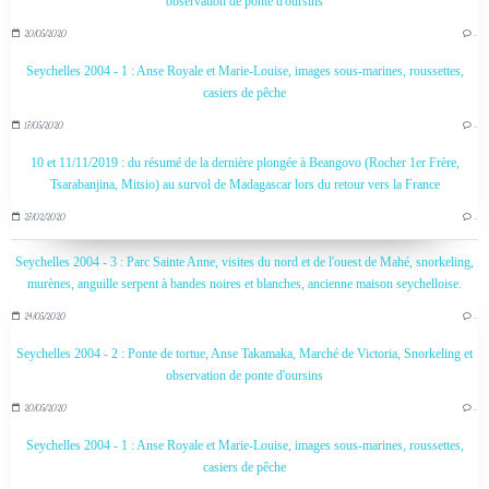
observation de ponte d'oursins
20/05/2020
…
Seychelles 2004 - 1 : Anse Royale et Marie-Louise, images sous-marines, roussettes,
casiers de pêche
17/05/2020
…
10 et 11/11/2019 : du résumé de la dernière plongée à Beangovo (Rocher 1er Frère,
Tsarabanjina, Mitsio) au survol de Madagascar lors du retour vers la France
27/02/2020
…
Seychelles 2004 - 3 : Parc Sainte Anne, visites du nord et de l'ouest de Mahé, snorkeling,
murènes, anguille serpent à bandes noires et blanches, ancienne maison seychelloise.
24/05/2020
…
Seychelles 2004 - 2 : Ponte de tortue, Anse Takamaka, Marché de Victoria, Snorkeling et
observation de ponte d'oursins
20/05/2020
…
Seychelles 2004 - 1 : Anse Royale et Marie-Louise, images sous-marines, roussettes,
casiers de pêche