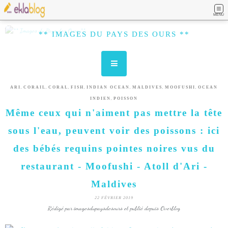
MENU
** IMAGES DU PAYS DES OURS **
,
,
,
,
,
,
,
ARI
CORAIL
CORAL
FISH
INDIAN OCEAN
MALDIVES
MOOFUSHI
OCEAN
,
INDIEN
POISSON
Même ceux qui n'aiment pas mettre la tête
sous l'eau, peuvent voir des poissons : ici
des bébés requins pointes noires vus du
restaurant - Moofushi - Atoll d'Ari -
Maldives
22 FÉVRIER 2019
Rédigé par imagesdupaysdesours et publié depuis Overblog