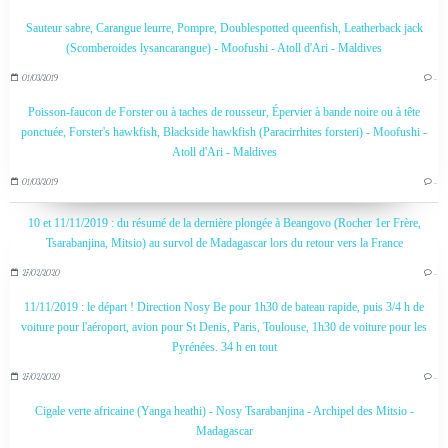
Sauteur sabre, Carangue leurre, Pompre, Doublespotted queenfish, Leatherback jack
(Scomberoides lysancarangue) - Moofushi - Atoll d'Ari - Maldives
01/03/2019
…
Poisson-faucon de Forster ou à taches de rousseur, Épervier à bande noire ou à tête
ponctuée, Forster's hawkfish, Blackside hawkfish (Paracirrhites forsteri) - Moofushi -
Atoll d'Ari - Maldives
01/03/2019
…
10 et 11/11/2019 : du résumé de la dernière plongée à Beangovo (Rocher 1er Frère,
Tsarabanjina, Mitsio) au survol de Madagascar lors du retour vers la France
27/02/2020
…
11/11/2019 : le départ ! Direction Nosy Be pour 1h30 de bateau rapide, puis 3/4 h de
voiture pour l'aéroport, avion pour St Denis, Paris, Toulouse, 1h30 de voiture pour les
Pyrénées. 34 h en tout
27/02/2020
…
Cigale verte africaine (Yanga heathi) - Nosy Tsarabanjina - Archipel des Mitsio -
Madagascar