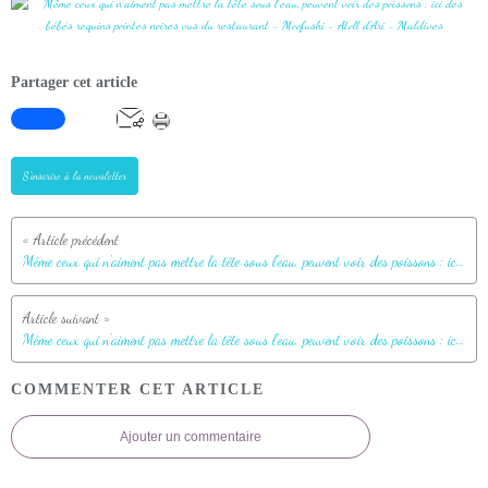
Partager cet article
S'inscrire à la newsletter
Même ceux qui n'aiment pas mettre la tête sous l'eau, peuvent voir des poissons : ici des bébés requins pointes noires vus du restaurant - Moofushi - Atoll d'Ari - Maldives
Même ceux qui n'aiment pas mettre la tête sous l'eau, peuvent voir des poissons : ici des bébés requins pointes noires vus du restaurant - Moofushi - Atoll d'Ari - Maldives
COMMENTER CET ARTICLE
Ajouter un commentaire