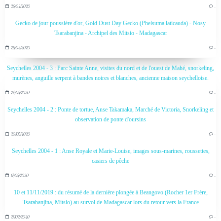
26/02/2020
…
Gecko de jour poussière d'or, Gold Dust Day Gecko (Phelsuma laticauda) - Nosy
Tsarabanjina - Archipel des Mitsio - Madagascar
26/02/2020
…
Seychelles 2004 - 3 : Parc Sainte Anne, visites du nord et de l'ouest de Mahé, snorkeling,
murènes, anguille serpent à bandes noires et blanches, ancienne maison seychelloise.
24/05/2020
…
Seychelles 2004 - 2 : Ponte de tortue, Anse Takamaka, Marché de Victoria, Snorkeling et
observation de ponte d'oursins
20/05/2020
…
Seychelles 2004 - 1 : Anse Royale et Marie-Louise, images sous-marines, roussettes,
casiers de pêche
17/05/2020
…
10 et 11/11/2019 : du résumé de la dernière plongée à Beangovo (Rocher 1er Frère,
Tsarabanjina, Mitsio) au survol de Madagascar lors du retour vers la France
27/02/2020
…