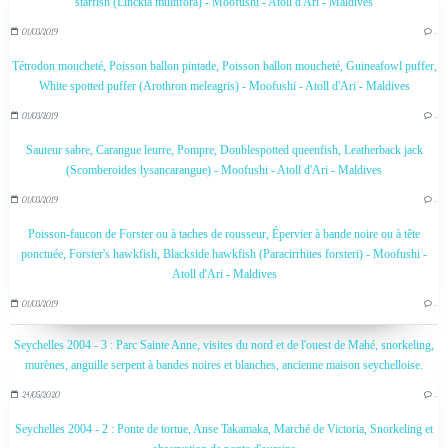
starfish (Linckia multifora) - Moofushi - Atoll d'Ari - Maldives
01/03/2019
…
Tétrodon moucheté, Poisson ballon pintade, Poisson ballon moucheté, Guineafowl puffer,
White spotted puffer (Arothron meleagris) - Moofushi - Atoll d'Ari - Maldives
01/03/2019
…
Sauteur sabre, Carangue leurre, Pompre, Doublespotted queenfish, Leatherback jack
(Scomberoides lysancarangue) - Moofushi - Atoll d'Ari - Maldives
01/03/2019
…
Poisson-faucon de Forster ou à taches de rousseur, Épervier à bande noire ou à tête
ponctuée, Forster's hawkfish, Blackside hawkfish (Paracirrhites forsteri) - Moofushi -
Atoll d'Ari - Maldives
01/03/2019
…
Seychelles 2004 - 3 : Parc Sainte Anne, visites du nord et de l'ouest de Mahé, snorkeling,
murènes, anguille serpent à bandes noires et blanches, ancienne maison seychelloise.
24/05/2020
…
Seychelles 2004 - 2 : Ponte de tortue, Anse Takamaka, Marché de Victoria, Snorkeling et