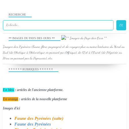
RECHERCHE
** IMAGES DU PAYS DES OURS **
Images des Pyrénées (Faune, flore, paysages) et de voyages plus ou moins lointains, du Nord au
Sud (de l'Arctique à l'Antarctique en passant par l'Afrique), de l'Est à l'Ouest (de Polynésie au
Pérou en passant par la Papouasie), etc.
* * * * * * RUBRIQUES * * * * * *
En bleu
: articles de l'ancienne plateforme.
En orange
: articles de la nouvelle plateforme
Images d'ici
Faune des Pyrénées (suite)
Faune des Pyrénées