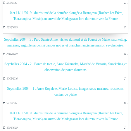
17/05/2020
…
10 et 11/11/2019 : du résumé de la dernière plongée à Beangovo (Rocher 1er Frère,
Tsarabanjina, Mitsio) au survol de Madagascar lors du retour vers la France
27/02/2020
…
Seychelles 2004 - 3 : Parc Sainte Anne, visites du nord et de l'ouest de Mahé, snorkeling,
murènes, anguille serpent à bandes noires et blanches, ancienne maison seychelloise.
24/05/2020
…
Seychelles 2004 - 2 : Ponte de tortue, Anse Takamaka, Marché de Victoria, Snorkeling et
observation de ponte d'oursins
20/05/2020
…
Seychelles 2004 - 1 : Anse Royale et Marie-Louise, images sous-marines, roussettes,
casiers de pêche
17/05/2020
…
10 et 11/11/2019 : du résumé de la dernière plongée à Beangovo (Rocher 1er Frère,
Tsarabanjina, Mitsio) au survol de Madagascar lors du retour vers la France
27/02/2020
…