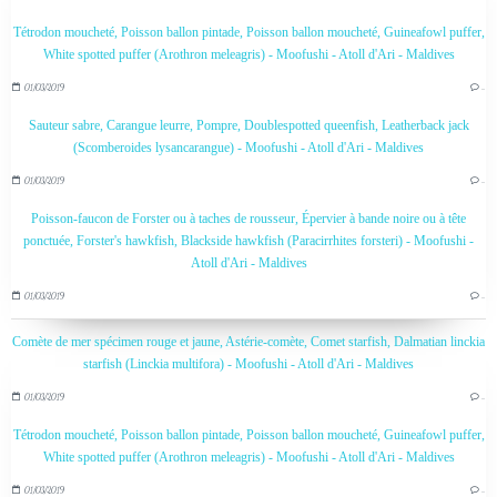
Tétrodon moucheté, Poisson ballon pintade, Poisson ballon moucheté, Guineafowl puffer,
White spotted puffer (Arothron meleagris) - Moofushi - Atoll d'Ari - Maldives
01/03/2019
…
Sauteur sabre, Carangue leurre, Pompre, Doublespotted queenfish, Leatherback jack
(Scomberoides lysancarangue) - Moofushi - Atoll d'Ari - Maldives
01/03/2019
…
Poisson-faucon de Forster ou à taches de rousseur, Épervier à bande noire ou à tête
ponctuée, Forster's hawkfish, Blackside hawkfish (Paracirrhites forsteri) - Moofushi -
Atoll d'Ari - Maldives
01/03/2019
…
Comète de mer spécimen rouge et jaune, Astérie-comète, Comet starfish, Dalmatian linckia
starfish (Linckia multifora) - Moofushi - Atoll d'Ari - Maldives
01/03/2019
…
Tétrodon moucheté, Poisson ballon pintade, Poisson ballon moucheté, Guineafowl puffer,
White spotted puffer (Arothron meleagris) - Moofushi - Atoll d'Ari - Maldives
01/03/2019
…