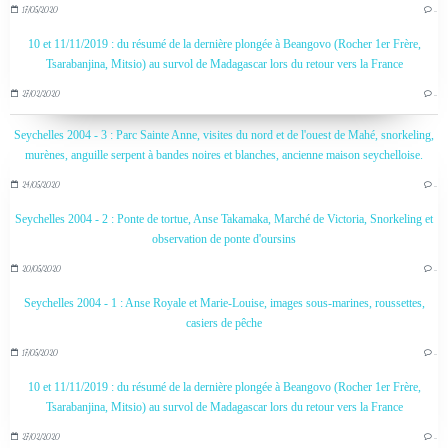
17/05/2020
…
10 et 11/11/2019 : du résumé de la dernière plongée à Beangovo (Rocher 1er Frère,
Tsarabanjina, Mitsio) au survol de Madagascar lors du retour vers la France
27/02/2020
…
Seychelles 2004 - 3 : Parc Sainte Anne, visites du nord et de l'ouest de Mahé, snorkeling,
murènes, anguille serpent à bandes noires et blanches, ancienne maison seychelloise.
24/05/2020
…
Seychelles 2004 - 2 : Ponte de tortue, Anse Takamaka, Marché de Victoria, Snorkeling et
observation de ponte d'oursins
20/05/2020
…
Seychelles 2004 - 1 : Anse Royale et Marie-Louise, images sous-marines, roussettes,
casiers de pêche
17/05/2020
…
10 et 11/11/2019 : du résumé de la dernière plongée à Beangovo (Rocher 1er Frère,
Tsarabanjina, Mitsio) au survol de Madagascar lors du retour vers la France
27/02/2020
…