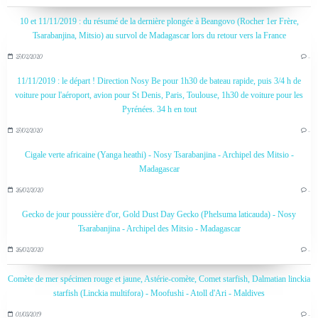
10 et 11/11/2019 : du résumé de la dernière plongée à Beangovo (Rocher 1er Frère,
Tsarabanjina, Mitsio) au survol de Madagascar lors du retour vers la France
27/02/2020
…
11/11/2019 : le départ ! Direction Nosy Be pour 1h30 de bateau rapide, puis 3/4 h de
voiture pour l'aéroport, avion pour St Denis, Paris, Toulouse, 1h30 de voiture pour les
Pyrénées. 34 h en tout
27/02/2020
…
Cigale verte africaine (Yanga heathi) - Nosy Tsarabanjina - Archipel des Mitsio -
Madagascar
26/02/2020
…
Gecko de jour poussière d'or, Gold Dust Day Gecko (Phelsuma laticauda) - Nosy
Tsarabanjina - Archipel des Mitsio - Madagascar
26/02/2020
…
Comète de mer spécimen rouge et jaune, Astérie-comète, Comet starfish, Dalmatian linckia
starfish (Linckia multifora) - Moofushi - Atoll d'Ari - Maldives
01/03/2019
…