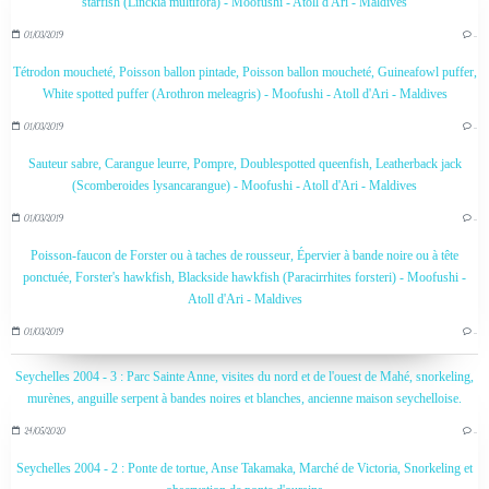
starfish (Linckia multifora) - Moofushi - Atoll d'Ari - Maldives
01/03/2019
…
Tétrodon moucheté, Poisson ballon pintade, Poisson ballon moucheté, Guineafowl puffer,
White spotted puffer (Arothron meleagris) - Moofushi - Atoll d'Ari - Maldives
01/03/2019
…
Sauteur sabre, Carangue leurre, Pompre, Doublespotted queenfish, Leatherback jack
(Scomberoides lysancarangue) - Moofushi - Atoll d'Ari - Maldives
01/03/2019
…
Poisson-faucon de Forster ou à taches de rousseur, Épervier à bande noire ou à tête
ponctuée, Forster's hawkfish, Blackside hawkfish (Paracirrhites forsteri) - Moofushi -
Atoll d'Ari - Maldives
01/03/2019
…
Seychelles 2004 - 3 : Parc Sainte Anne, visites du nord et de l'ouest de Mahé, snorkeling,
murènes, anguille serpent à bandes noires et blanches, ancienne maison seychelloise.
24/05/2020
…
Seychelles 2004 - 2 : Ponte de tortue, Anse Takamaka, Marché de Victoria, Snorkeling et