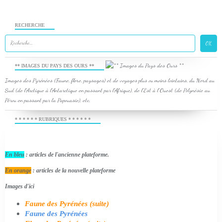
RECHERCHE
** IMAGES DU PAYS DES OURS **
Images des Pyrénées (Faune, flore, paysages) et de voyages plus ou moins lointains, du Nord au
Sud (de l'Arctique à l'Antarctique en passant par l'Afrique), de l'Est à l'Ouest (de Polynésie au
Pérou en passant par la Papouasie), etc.
* * * * * * RUBRIQUES * * * * * *
En bleu
: articles de l'ancienne plateforme.
En orange
: articles de la nouvelle plateforme
Images d'ici
Faune des Pyrénées (suite)
Faune des Pyrénées