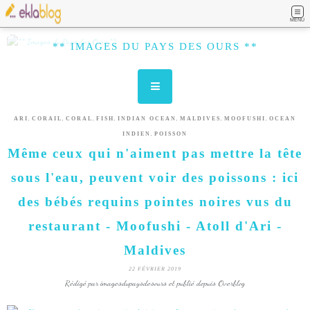
MENU
** IMAGES DU PAYS DES OURS **
,
,
,
,
,
,
,
ARI
CORAIL
CORAL
FISH
INDIAN OCEAN
MALDIVES
MOOFUSHI
OCEAN
,
INDIEN
POISSON
Même ceux qui n'aiment pas mettre la tête
sous l'eau, peuvent voir des poissons : ici
des bébés requins pointes noires vus du
restaurant - Moofushi - Atoll d'Ari -
Maldives
22 FÉVRIER 2019
Rédigé par imagesdupaysdesours et publié depuis Overblog