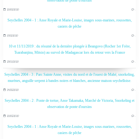
observation de ponte d'oursins
20/05/2020
…
Seychelles 2004 - 1 : Anse Royale et Marie-Louise, images sous-marines, roussettes,
casiers de pêche
17/05/2020
…
10 et 11/11/2019 : du résumé de la dernière plongée à Beangovo (Rocher 1er Frère,
Tsarabanjina, Mitsio) au survol de Madagascar lors du retour vers la France
27/02/2020
…
Seychelles 2004 - 3 : Parc Sainte Anne, visites du nord et de l'ouest de Mahé, snorkeling,
murènes, anguille serpent à bandes noires et blanches, ancienne maison seychelloise.
24/05/2020
…
Seychelles 2004 - 2 : Ponte de tortue, Anse Takamaka, Marché de Victoria, Snorkeling et
observation de ponte d'oursins
20/05/2020
…
Seychelles 2004 - 1 : Anse Royale et Marie-Louise, images sous-marines, roussettes,
casiers de pêche