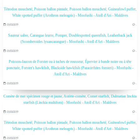
Tétrodon moucheté, Poisson ballon pintade, Poisson ballon moucheté, Guineafowl puffer,
White spotted puffer (Arothron meleagris) - Moofushi - Atoll d'Ari - Maldives
01/03/2019
…
Sauteur sabre, Carangue leurre, Pompre, Doublespotted queenfish, Leatherback jack
(Scomberoides lysancarangue) - Moofushi - Atoll d'Ari - Maldives
01/03/2019
…
Poisson-faucon de Forster ou à taches de rousseur, Épervier à bande noire ou à tête
ponctuée, Forster's hawkfish, Blackside hawkfish (Paracirrhites forsteri) - Moofushi -
Atoll d'Ari - Maldives
01/03/2019
…
Comète de mer spécimen rouge et jaune, Astérie-comète, Comet starfish, Dalmatian linckia
starfish (Linckia multifora) - Moofushi - Atoll d'Ari - Maldives
01/03/2019
…
Tétrodon moucheté, Poisson ballon pintade, Poisson ballon moucheté, Guineafowl puffer,
White spotted puffer (Arothron meleagris) - Moofushi - Atoll d'Ari - Maldives
01/03/2019
…