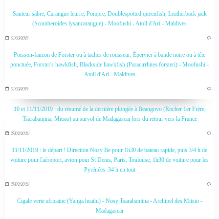
Sauteur sabre, Carangue leurre, Pompre, Doublespotted queenfish, Leatherback jack
(Scomberoides lysancarangue) - Moofushi - Atoll d'Ari - Maldives
01/03/2019
…
Poisson-faucon de Forster ou à taches de rousseur, Épervier à bande noire ou à tête
ponctuée, Forster's hawkfish, Blackside hawkfish (Paracirrhites forsteri) - Moofushi -
Atoll d'Ari - Maldives
01/03/2019
…
10 et 11/11/2019 : du résumé de la dernière plongée à Beangovo (Rocher 1er Frère,
Tsarabanjina, Mitsio) au survol de Madagascar lors du retour vers la France
27/02/2020
…
11/11/2019 : le départ ! Direction Nosy Be pour 1h30 de bateau rapide, puis 3/4 h de
voiture pour l'aéroport, avion pour St Denis, Paris, Toulouse, 1h30 de voiture pour les
Pyrénées. 34 h en tout
27/02/2020
…
Cigale verte africaine (Yanga heathi) - Nosy Tsarabanjina - Archipel des Mitsio -
Madagascar