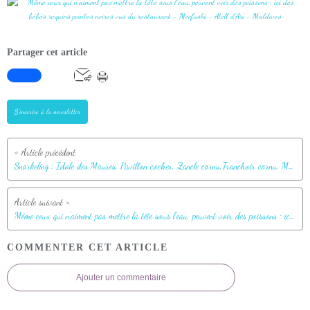
Partager cet article
S'inscrire à la newsletter
Snorkeling : Idole des Maures, Pavillon cocher, Zancle cornu,Tranchoir cornu, Moorish Idol (Zanclus cornutus) - Moofushi - Atoll d'Ari - Maldives
Même ceux qui n'aiment pas mettre la tête sous l'eau, peuvent voir des poissons : ici des bébés requins pointes noires vus du restaurant - Moofushi - Atoll d'Ari - Maldives
COMMENTER CET ARTICLE
Ajouter un commentaire