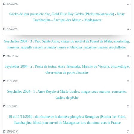
26/02/2020
…
Gecko de jour poussière d'or, Gold Dust Day Gecko (Phelsuma laticauda) - Nosy
Tsarabanjina - Archipel des Mitsio - Madagascar
26/02/2020
…
Seychelles 2004 - 3 : Parc Sainte Anne, visites du nord et de l'ouest de Mahé, snorkeling,
murènes, anguille serpent à bandes noires et blanches, ancienne maison seychelloise.
24/05/2020
…
Seychelles 2004 - 2 : Ponte de tortue, Anse Takamaka, Marché de Victoria, Snorkeling et
observation de ponte d'oursins
20/05/2020
…
Seychelles 2004 - 1 : Anse Royale et Marie-Louise, images sous-marines, roussettes,
casiers de pêche
17/05/2020
…
10 et 11/11/2019 : du résumé de la dernière plongée à Beangovo (Rocher 1er Frère,
Tsarabanjina, Mitsio) au survol de Madagascar lors du retour vers la France
27/02/2020
…