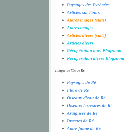
Paysages des Pyrénées
Articles sur l'ours
Autres images (suite)
Autres images
Articles divers (suite)
Articles divers
Récupération ours Blogzoom
Récupération divers Blogzoom
Images de l'île de Ré
Paysages de Ré
Flore de Ré
Oiseaux d'eau de Ré
Oiseaux terrestres de Ré
Araignées de Ré
Insectes de Ré
Autre faune de Ré