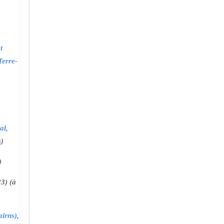
t
Terre-
al,
s)
)
3) (à
irns),