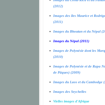
Images du Costa-Rica et du Pana
(2012)
Images des îles Maurice et Rodrig
(2011)
Images du Bhoutan et du Népal (2
Images du Népal (2011)
Images de Polynésie dont les Marq
(2010)
Images de Polynésie et de Rapa Nui
de Pâques) (2009)
Images du Laos et du Cambodge (
Images des Seychelles
Vielles images d'Afrique