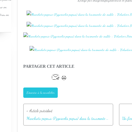
Rédigé par imagesdupaysdesours et publi
que en
Pérou en
PARTAGER CET ARTICLE
S'inscrire à la newsletter
Manchots papous (Pygoscelis papua) dans la tourmente de sable - Volunteer Point - Falkland Islands, Iles Malouines, Islas Malvinas