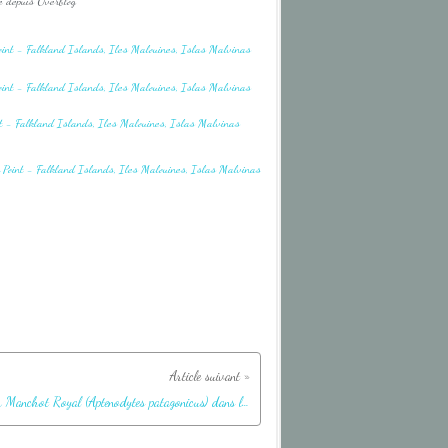
é depuis Overblog
Un fier Manchot Royal (Aptenodytes patagonicus) dans la tourmente de sable - Volunteer Point - Falkland Islands, Iles Malouines, Islas Malvinas