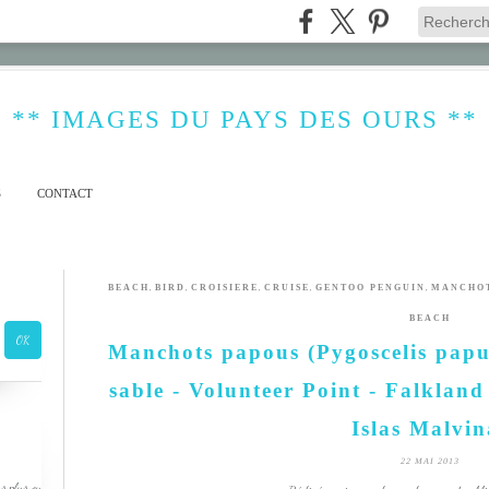
** IMAGES DU PAYS DES OURS **
S
CONTACT
,
,
,
,
,
BEACH
BIRD
CROISIERE
CRUISE
GENTOO PENGUIN
MANCHO
BEACH
Manchots papous (Pygoscelis papu
sable - Volunteer Point - Falkland
Islas Malvin
22 MAI 2013
s plus ou