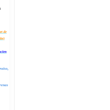
à
et de
ite)
ncien
raiso,
renas