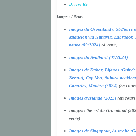
Divers Ré
Images d'Ailleurs
Images du Groenland à St-Pierre e
Miquelon via Nunavut, Labrador, 
neuve (09/2024)
(à venir)
Images du Svalbard (07/2024)
Images de Dakar, Bijagos (Guinée
Bissau), Cap Vert, Sahara occident
Canaries, Madère (2024)
(en cour
Images d'Islande (2023)
(en cours
Images côte est du Groenland (202
venir)
Images de Singapour, Australie (Ca