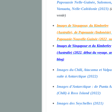
Papouasie Nelle-Guinée, Salomon,
Vanuatu, Nelle-Calédonie (2023)
(
venir)
Images de Singapour, du Kimberley
(Australie), de Papouasie (Indonésie) 
Papouasie-Nouvelle-Guinée (2022, su
Images de Singapour et du Kimberley
(Australie) (2022, début du voyage, a
blog)
Images du Chili, Atacama et Valpa
suite à Antarctique (2022)
Images d'Antarctique : de Punta A
(Chili) à Ross Island (2022)
Images des Seychelles (2021)