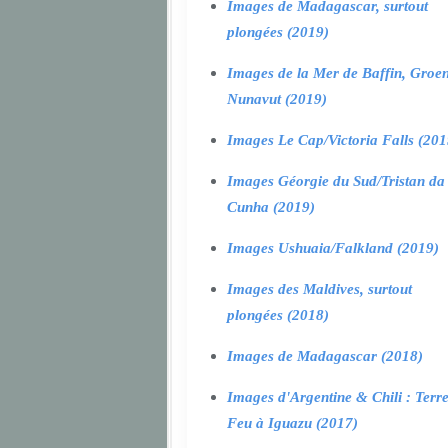
Images de Madagascar, surtout
plongées (2019)
Images de la Mer de Baffin, Groen
Nunavut (2019)
Images Le Cap/Victoria Falls (201
Images Géorgie du Sud/Tristan da
Cunha (2019)
Images Ushuaia/Falkland (2019)
Images des Maldives, surtout
plongées (2018)
Images de Madagascar (2018)
Images d'Argentine & Chili : Terr
Feu à Iguazu (2017)