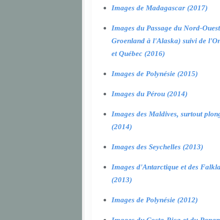
Images de Madagascar (2017)
Images du Passage du Nord-Ouest
Groenland à l'Alaska) suivi de l'O
et Québec (2016)
Images de Polynésie (2015)
Images du Pérou (2014)
Images des Maldives, surtout plon
(2014)
Images des Seychelles (2013)
Images d'Antarctique et des Falkl
(2013)
Images de Polynésie (2012)