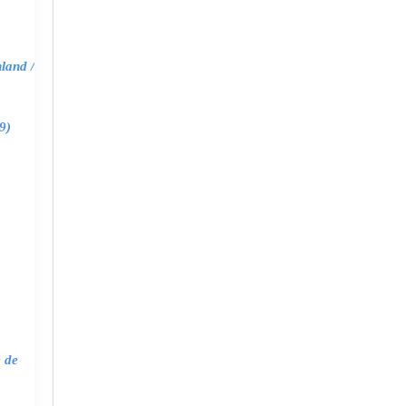
land /
9)
e de