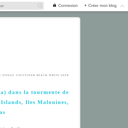
Connexion
+
Créer mon blog
,
,
,
T
OISEAU
VOLUNTEER BEACH
WHITE SAND
a) dans la tourmente de
 Islands, Iles Malouines,
as