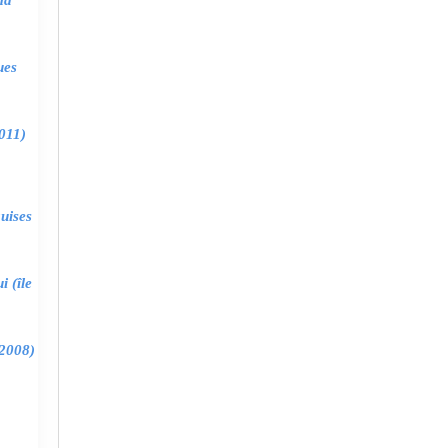
ma
ues
011)
uises
 (île
2008)