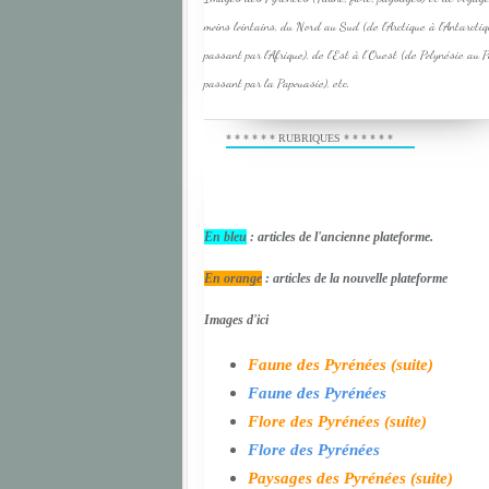
moins lointains, du Nord au Sud (de l'Arctique à l'Antarcti
passant par l'Afrique), de l'Est à l'Ouest (de Polynésie au 
passant par la Papouasie), etc.
* * * * * * RUBRIQUES * * * * * *
En bleu
: articles de l'ancienne plateforme.
En orange
: articles de la nouvelle plateforme
Images d'ici
Faune des Pyrénées (suite)
Faune des Pyrénées
Flore des Pyrénées (suite)
Flore des Pyrénées
Paysages des Pyrénées (suite)