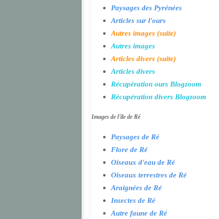
Paysages des Pyrénées
Articles sur l'ours
Autres images (suite)
Autres images
Articles divers (suite)
Articles divers
Récupération ours Blogzoom
Récupération divers Blogzoom
Images de l'île de Ré
Paysages de Ré
Flore de Ré
Oiseaux d'eau de Ré
Oiseaux terrestres de Ré
Araignées de Ré
Insectes de Ré
Autre faune de Ré