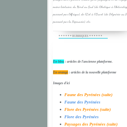
moins lointains, du Nord au Sud (de l'Arctique à l'Antarcti
passant par l'Afrique), de l'Est à l'Ouest (de Polynésie au 
passant par la Papouasie), etc.
* * * * * * RUBRIQUES * * * * * *
En bleu
: articles de l'ancienne plateforme.
En orange
: articles de la nouvelle plateforme
Images d'ici
Faune des Pyrénées (suite)
Faune des Pyrénées
Flore des Pyrénées (suite)
Flore des Pyrénées
Paysages des Pyrénées (suite)