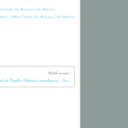
Manchots de Magellan (Spheniscus magellanicus) - Saunders Island - Falkland Islands, Iles Malouines, Islas Malvinas