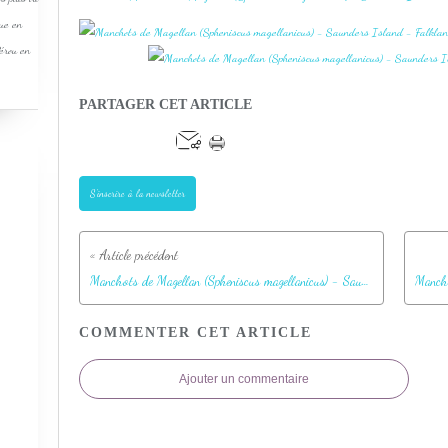
que en
Pérou en
PARTAGER CET ARTICLE
S'inscrire à la newsletter
Manchots de Magellan (Spheniscus magellanicus) - Saunders Island - Falkland Islands, Iles Malouines, Islas Malvinas
COMMENTER CET ARTICLE
Ajouter un commentaire