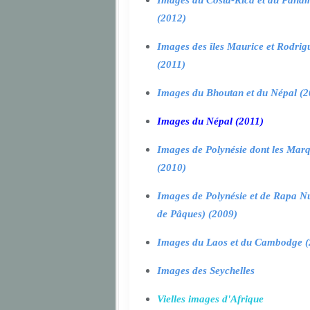
Images du Costa-Rica et du Pana
(2012)
Images des îles Maurice et Rodrig
(2011)
Images du Bhoutan et du Népal (2
Images du Népal (2011)
Images de Polynésie dont les Marq
(2010)
Images de Polynésie et de Rapa Nui
de Pâques) (2009)
Images du Laos et du Cambodge (
Images des Seychelles
Vielles images d'Afrique