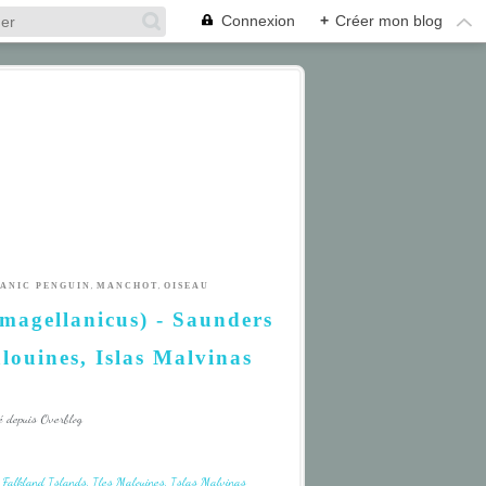
Connexion
+
Créer mon blog
,
,
ANIC PENGUIN
MANCHOT
OISEAU
magellanicus) - Saunders
alouines, Islas Malvinas
é depuis Overblog