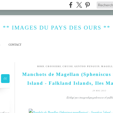
** IMAGES DU PAYS DES OURS **
S
CONTACT
,
,
,
,
BIRD
CROISIERE
CRUISE
GENTOO PENGUIN
MAGELL
Manchots de Magellan (Spheniscus 
Island - Falkland Islands, Iles M
29 MAI 2013
Rédigé par imagesdupaysdesours et publi
s plus ou