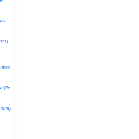
ma
ues
011)
uises
 (île
2008)