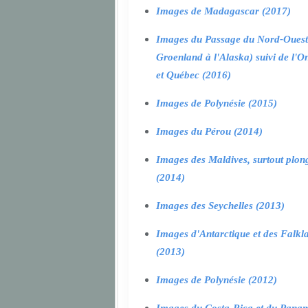
Images de Madagascar (2017)
Images du Passage du Nord-Ouest
Groenland à l'Alaska) suivi de l'O
et Québec (2016)
Images de Polynésie (2015)
Images du Pérou (2014)
Images des Maldives, surtout plon
(2014)
Images des Seychelles (2013)
Images d'Antarctique et des Falkl
(2013)
Images de Polynésie (2012)