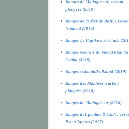
Images de Madagascar, surtout
plongées (2019)
Images de la Mer de Baffin, Groen
Nunavut (2019)
Images Le Cap/Victoria Falls (201
Images Géorgie du Sud/Tristan da
Cunha (2019)
Images Ushuaia/Falkland (2019)
Images des Maldives, surtout
plongées (2018)
Images de Madagascar (2018)
Images d'Argentine & Chili : Terr
Feu à Iguazu (2017)