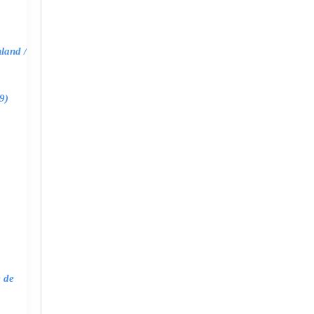
land /
9)
e de