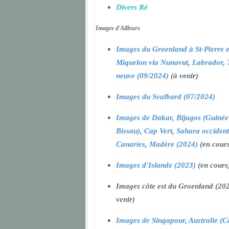
Divers Ré
Images d'Ailleurs
Images du Groenland à St-Pierre e
Miquelon via Nunavut, Labrador, 
neuve (09/2024)
(à venir)
Images du Svalbard (07/2024)
Images de Dakar, Bijagos (Guinée
Bissau), Cap Vert, Sahara occident
Canaries, Madère (2024)
(en cour
Images d'Islande (2023)
(en cours
Images côte est du Groenland (202
venir)
Images de Singapour, Australie (Ca