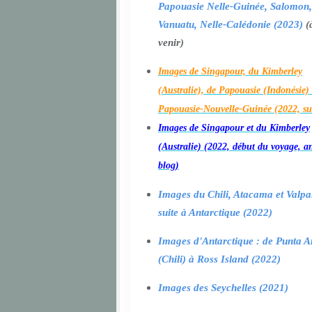
Papouasie Nelle-Guinée, Salomon,
Vanuatu, Nelle-Calédonie (2023)
(
venir)
Images de Singapour, du Kimberley
(Australie), de Papouasie (Indonésie) 
Papouasie-Nouvelle-Guinée (2022, su
Images de Singapour et du Kimberley
(Australie) (2022, début du voyage, a
blog)
Images du Chili, Atacama et Valpa
suite à Antarctique (2022)
Images d'Antarctique : de Punta A
(Chili) à Ross Island (2022)
Images des Seychelles (2021)