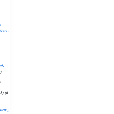
t
Terre-
al,
s)
)
3) (à
irns),