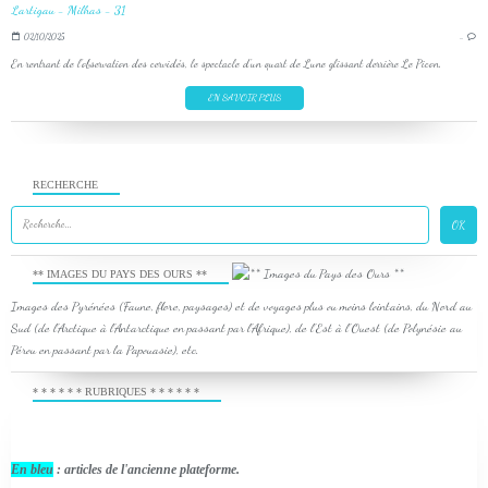
02/10/2025
…
En rentrant de l'observation des cervidés, le spectacle d'un quart de Lune glissant derrière Le Picon.
EN SAVOIR PLUS
RECHERCHE
** IMAGES DU PAYS DES OURS **
Images des Pyrénées (Faune, flore, paysages) et de voyages plus ou moins lointains, du Nord au
Sud (de l'Arctique à l'Antarctique en passant par l'Afrique), de l'Est à l'Ouest (de Polynésie au
Pérou en passant par la Papouasie), etc.
* * * * * * RUBRIQUES * * * * * *
En bleu
: articles de l'ancienne plateforme.