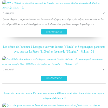
18/01/2026
…
Depuis chez nous, on pouvait encore voir le sommet du Cagire, mais depuis, les arbres, sur une crête au lieu
dit Artigue Gélade, se sont développés, et on ne le devine plus que l'hiver, lorsque le feuillage a d...
EN SAVOIR PLUS
Les débuts de l'automne à Lartigau : vue vers l'écurie "d'Emile" et Sengouagnet, panorama
avec vue sur Le Picon (1100 m) et l'écurie de "Séraphin" - Milhas - 31
01/11/2025
…
EN SAVOIR PLUS
Lever de Lune derrière le Picon et son antenne télécommunication / télévision vus depuis
Lartigau - Milhas - 31