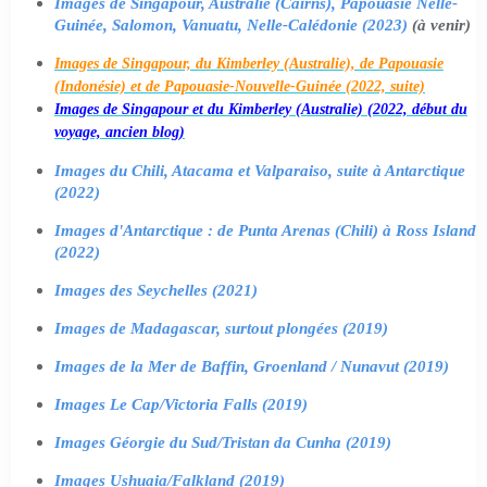
Images de Singapour, Australie (Cairns), Papouasie Nelle-
Guinée, Salomon, Vanuatu, Nelle-Calédonie (2023)
(à venir)
Images de Singapour, du Kimberley (Australie), de Papouasie
(Indonésie) et de Papouasie-Nouvelle-Guinée (2022, suite)
Images de Singapour et du Kimberley (Australie) (2022, début du
voyage, ancien blog)
Images du Chili, Atacama et Valparaiso, suite à Antarctique
(2022)
Images d'Antarctique : de Punta Arenas (Chili) à Ross Island
(2022)
Images des Seychelles (2021)
Images de Madagascar, surtout plongées (2019)
Images de la Mer de Baffin, Groenland / Nunavut (2019)
Images Le Cap/Victoria Falls (2019)
Images Géorgie du Sud/Tristan da Cunha (2019)
Images Ushuaia/Falkland (2019)