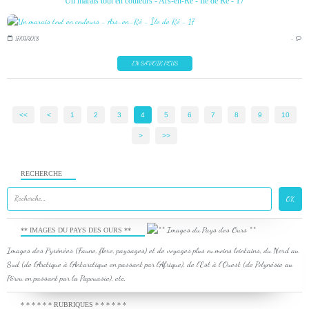
Un marais tout en couleurs - Ars-en-Ré - Île de Ré - 17
17/03/2018
…
EN SAVOIR PLUS
<<
<
1
2
3
4
5
6
7
8
9
10
>
>>
RECHERCHE
** IMAGES DU PAYS DES OURS **
Images des Pyrénées (Faune, flore, paysages) et de voyages plus ou moins lointains, du Nord au
Sud (de l'Arctique à l'Antarctique en passant par l'Afrique), de l'Est à l'Ouest (de Polynésie au
Pérou en passant par la Papouasie), etc.
* * * * * * RUBRIQUES * * * * * *