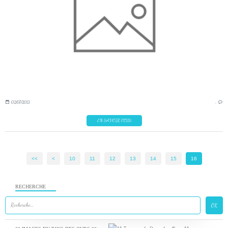
02/07/2013
…
EN SAVOIR PLUS
<<
<
10
11
12
13
14
15
16
RECHERCHE