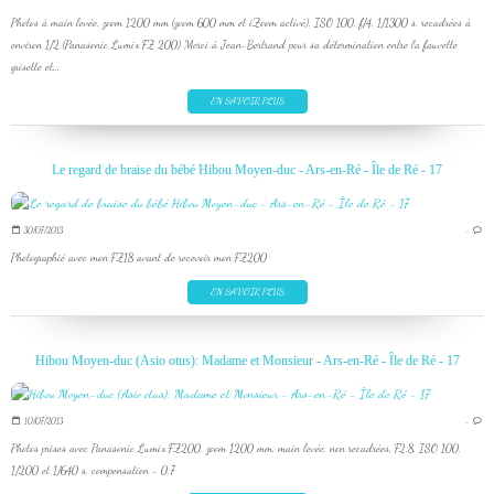
Photos à main levée, zoom 1200 mm (zoom 600 mm et iZoom activé), ISO 100, f/4, 1/1300 s, recadrées à
environ 1/2 (Panasonic Lumix FZ 200) Merci à Jean-Bertrand pour sa détermination entre la fauvette
grisette et...
EN SAVOIR PLUS
Le regard de braise du bébé Hibou Moyen-duc - Ars-en-Ré - Île de Ré - 17
30/07/2013
…
Photographié avec mon FZ18 avant de recevoir mon FZ200
EN SAVOIR PLUS
Hibou Moyen-duc (Asio otus): Madame et Monsieur - Ars-en-Ré - Île de Ré - 17
10/07/2013
…
Photos prises avec Panasonic Lumix FZ200, zoom 1200 mm, main levée, non recadrées, F2,8, ISO 100,
1/200 et 1/640 s, compensation - 0,7