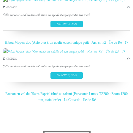
09/07/2013
…
Cette année un seul poussin est arrivé en âge de presque prendre son envol.
EN SAVOIR PLUS
Hibou Moyen-duc (Asio otus): un adulte et son unique petit - Ars-en-Ré - Île de Ré - 17
09/07/2013
…
Cette année un seul poussin est arrivé en âge de presque prendre son envol.
EN SAVOIR PLUS
Faucon en vol du "Saint-Esprit" filmé au ralenti (Panasonic Lumix TZ200, iZoom 1200
mm, main levée) - La Couarde - Ile de Ré