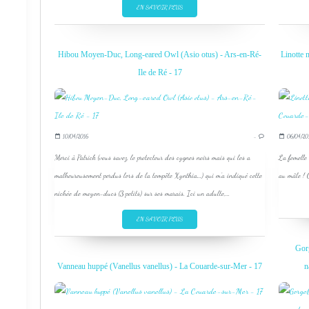
EN SAVOIR PLUS
Hibou Moyen-Duc, Long-eared Owl (Asio otus) - Ars-en-Ré-
Linotte 
Ile de Ré - 17
10/04/2016
…
06/04/20
Merci à Patrick (vous savez, le protecteur des cygnes noirs mais qui les a
La femelle 
malheureusement perdus lors de la tempête Xynthia...) qui m'a indiqué cette
au mâle ! C
nichée de moyen-ducs (3 petits) sur ses marais. Ici un adulte,...
EN SAVOIR PLUS
Gorg
Vanneau huppé (Vanellus vanellus) - La Couarde-sur-Mer - 17
n