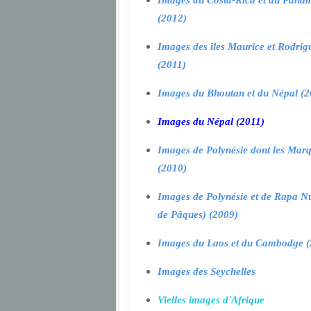
Images du Costa-Rica et du Pana
(2012)
Images des îles Maurice et Rodrig
(2011)
Images du Bhoutan et du Népal (2
Images du Népal (2011)
Images de Polynésie dont les Marq
(2010)
Images de Polynésie et de Rapa Nui
de Pâques) (2009)
Images du Laos et du Cambodge (
Images des Seychelles
Vielles images d'Afrique