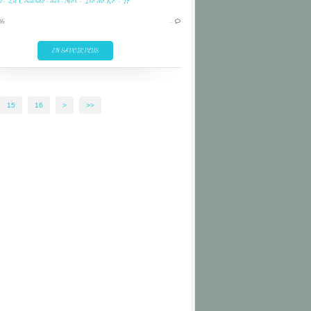
NORTHERN LAPWING
16
…
OISEAU
RE ISLAND
EN SAVOIR PLUS
15
16
>
>>