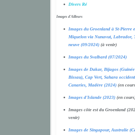
Divers Ré
Images d'Ailleurs
Images du Groenland à St-Pierre e
Miquelon via Nunavut, Labrador, 
neuve (09/2024)
(à venir)
Images du Svalbard (07/2024)
Images de Dakar, Bijagos (Guinée
Bissau), Cap Vert, Sahara occident
Canaries, Madère (2024)
(en cour
Images d'Islande (2023)
(en cours
Images côte est du Groenland (202
venir)
Images de Singapour, Australie (Ca