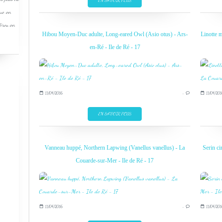
EN SAVOIR PLUS
que en
Pérou en
Hibou Moyen-Duc adulte, Long-eared Owl (Asio otus) - Ars-
Linotte 
en-Ré - Ile de Ré - 17
11/04/2016
…
11/04/201
EN SAVOIR PLUS
Vanneau huppé, Northern Lapwing (Vanellus vanellus) - La
Serin ci
Couarde-sur-Mer - Ile de Ré - 17
11/04/2016
…
11/04/201