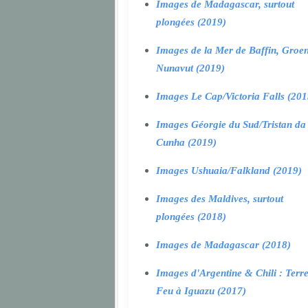
Images de Madagascar, surtout
plongées (2019)
Images de la Mer de Baffin, Groen
Nunavut (2019)
Images Le Cap/Victoria Falls (201
Images Géorgie du Sud/Tristan da
Cunha (2019)
Images Ushuaia/Falkland (2019)
Images des Maldives, surtout
plongées (2018)
Images de Madagascar (2018)
Images d'Argentine & Chili : Terr
Feu à Iguazu (2017)