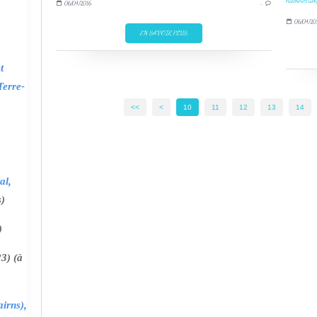
06/04/2016
…
06/04/20
EN SAVOIR PLUS
t
Terre-
<<
<
10
11
12
13
14
al,
s)
)
3) (à
irns),