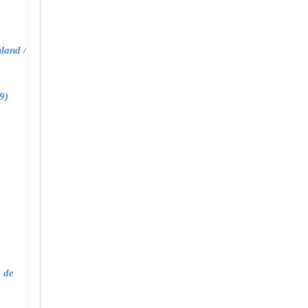
land /
9)
e de