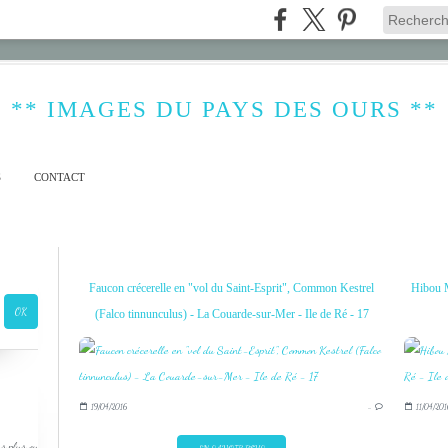
** IMAGES DU PAYS DES OURS **
S
CONTACT
Faucon crécerelle en "vol du Saint-Esprit", Common Kestrel
Hibou M
(Falco tinnunculus) - La Couarde-sur-Mer - Ile de Ré - 17
19/04/2016
…
11/04/201
s plus ou