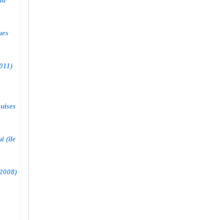
ma
ues
011)
uises
 (île
2008)