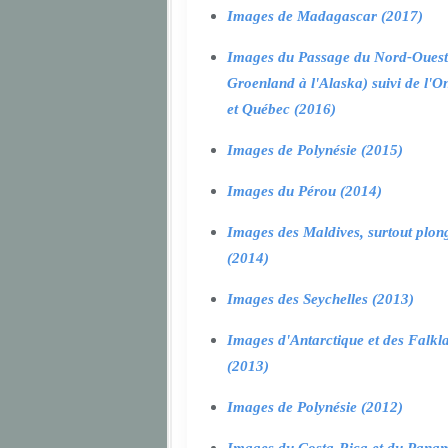
Images de Madagascar (2017)
Images du Passage du Nord-Ouest
Groenland à l'Alaska) suivi de l'O
et Québec (2016)
Images de Polynésie (2015)
Images du Pérou (2014)
Images des Maldives, surtout plon
(2014)
Images des Seychelles (2013)
Images d'Antarctique et des Falkl
(2013)
Images de Polynésie (2012)