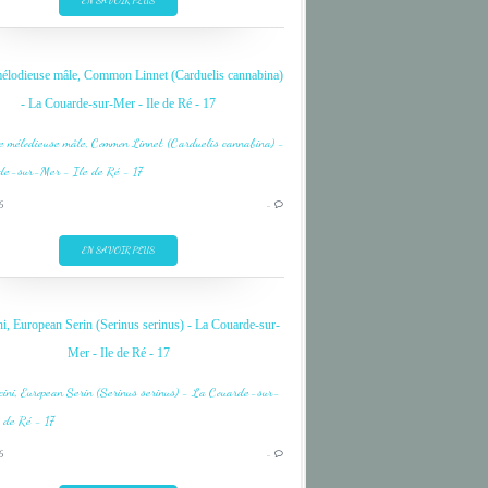
EN SAVOIR PLUS
RAPTOR
RE ISLAND
mélodieuse mâle, Common Linnet (Carduelis cannabina)
- La Couarde-sur-Mer - Ile de Ré - 17
BIRD
OISEAU
6
…
RAPACE;RAPTOR
RE ISLAND
EN SAVOIR PLUS
ni, European Serin (Serinus serinus) - La Couarde-sur-
Mer - Ile de Ré - 17
BIRD
OISEAU
6
…
RE ISLAND