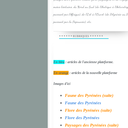
moins lointains, du Nord au Sud (de l'Arctique à l'Antarcti
passant par l'Afrique), de l'Est à l'Ouest (de Polynésie au 
passant par la Papouasie), etc.
* * * * * * RUBRIQUES * * * * * *
En bleu
: articles de l'ancienne plateforme.
En orange
: articles de la nouvelle plateforme
Images d'ici
Faune des Pyrénées (suite)
Faune des Pyrénées
Flore des Pyrénées (suite)
Flore des Pyrénées
Paysages des Pyrénées (suite)