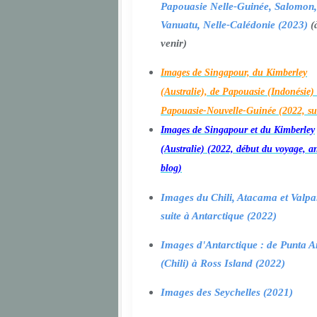
Papouasie Nelle-Guinée, Salomon,
Vanuatu, Nelle-Calédonie (2023)
(
venir)
Images de Singapour, du Kimberley
(Australie), de Papouasie (Indonésie) 
Papouasie-Nouvelle-Guinée (2022, su
Images de Singapour et du Kimberley
(Australie) (2022, début du voyage, a
blog)
Images du Chili, Atacama et Valpa
suite à Antarctique (2022)
Images d'Antarctique : de Punta A
(Chili) à Ross Island (2022)
Images des Seychelles (2021)