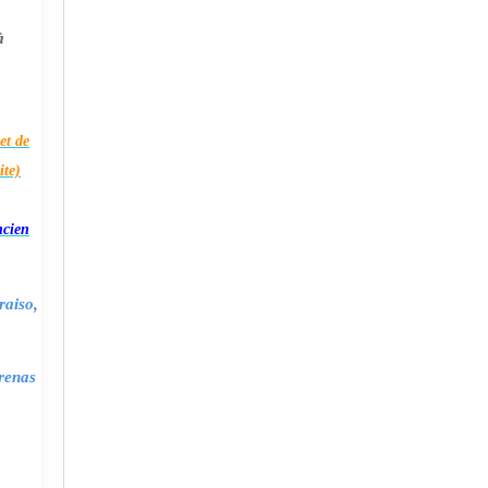
à
et de
ite)
ncien
raiso,
renas