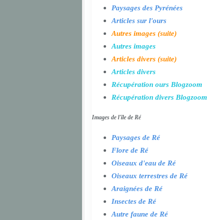
Paysages des Pyrénées
Articles sur l'ours
Autres images (suite)
Autres images
Articles divers (suite)
Articles divers
Récupération ours Blogzoom
Récupération divers Blogzoom
Images de l'île de Ré
Paysages de Ré
Flore de Ré
Oiseaux d'eau de Ré
Oiseaux terrestres de Ré
Araignées de Ré
Insectes de Ré
Autre faune de Ré