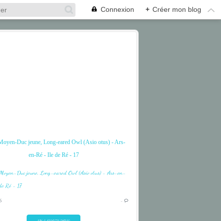
Connexion
+
Créer mon blog
oyen-Duc jeune, Long-eared Owl (Asio otus) - Ars-
en-Ré - Ile de Ré - 17
BIRD
ILE DE RÉ
6
…
OISEAU
RAPACE