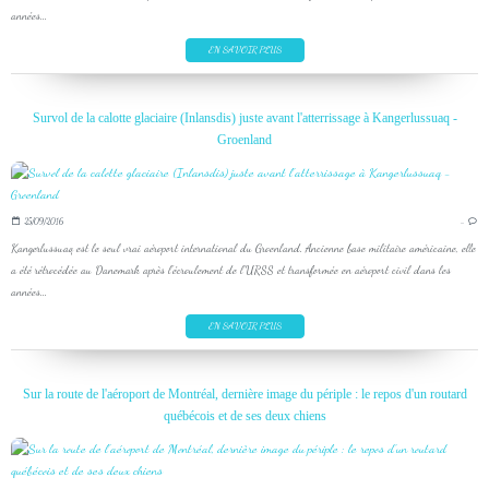
années...
EN SAVOIR PLUS
Survol de la calotte glaciaire (Inlansdis) juste avant l'atterrissage à Kangerlussuaq -
Groenland
25/09/2016
…
Kangerlussuaq est le seul vrai aéroport international du Groenland. Ancienne base militaire américaine, elle
a été rétrocédée au Danemark après l'écroulement de l'URSS et transformée en aéroport civil dans les
années...
EN SAVOIR PLUS
Sur la route de l'aéroport de Montréal, dernière image du périple : le repos d'un routard
québécois et de ses deux chiens