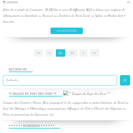
22/09/2016
…
Bilan de ce périple de 5 semaines : 18 350 km en avion (8 différents), 8615 en bateau (une vingtaine de
débarquements au Groenland, au Nunavut, aux Territoires du Nord-Ouest, au Yukon, en Alaska) dont 4
dans des...
EN SAVOIR PLUS
<<
<
10
20
30
40
50
60
61
>
>>
RECHERCHE
** IMAGES DU PAYS DES OURS **
Images des Pyrénées (Faune, flore, paysages) et de voyages plus ou moins lointains, du Nord au
Sud (de l'Arctique à l'Antarctique en passant par l'Afrique), de l'Est à l'Ouest (de Polynésie au
Pérou en passant par la Papouasie), etc.
* * * * * * RUBRIQUES * * * * * *