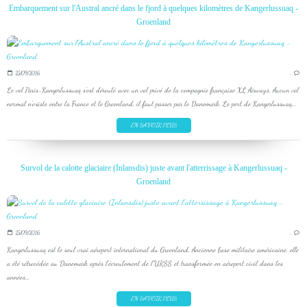
Embarquement sur l'Austral ancré dans le fjord à quelques kilomètres de Kangerlussuaq -
Groenland
25/09/2016
…
Le vol Paris-Kangerlussuaq s'est déroulé avec un vol privé de la compagnie française XL Airways. Aucun vol
normal n'existe entre la France et le Groenland, il faut passer par le Danemark. Le port de Kangerlussuaq...
EN SAVOIR PLUS
Survol de la calotte glaciaire (Inlansdis) juste avant l'atterrissage à Kangerlussuaq -
Groenland
25/09/2016
…
Kangerlussuaq est le seul vrai aéroport international du Groenland. Ancienne base militaire américaine, elle
a été rétrocédée au Danemark après l'écroulement de l'URSS et transformée en aéroport civil dans les
années...
EN SAVOIR PLUS