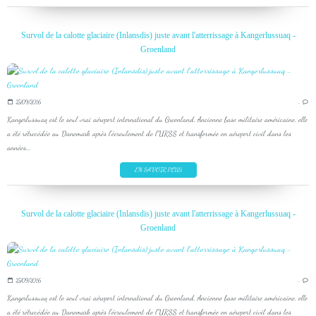
Survol de la calotte glaciaire (Inlansdis) juste avant l'atterrissage à Kangerlussuaq -
Groenland
25/09/2016
…
Kangerlussuaq est le seul vrai aéroport international du Groenland. Ancienne base militaire américaine, elle
a été rétrocédée au Danemark après l'écroulement de l'URSS et transformée en aéroport civil dans les
années...
EN SAVOIR PLUS
Survol de la calotte glaciaire (Inlansdis) juste avant l'atterrissage à Kangerlussuaq -
Groenland
25/09/2016
…
Kangerlussuaq est le seul vrai aéroport international du Groenland. Ancienne base militaire américaine, elle
a été rétrocédée au Danemark après l'écroulement de l'URSS et transformée en aéroport civil dans les