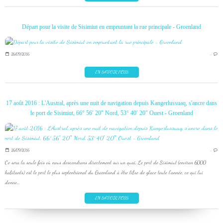
Départ pour la visite de Sisimiut en empruntant la rue principale - Groenland
26/09/2016
…
EN SAVOIR PLUS
17 août 2016 : L'Austral, après une nuit de navigation depuis Kangerlussuaq, s'ancre dans
le port de Sisimiut, 66° 56′ 20″ Nord, 53° 40′ 20″ Ouest - Groenland
26/09/2016
…
Ce sera la seule fois où nous descendrons directement sur un quai. Le port de Sisimiut (environ 6000
habitants) est le port le plus septentrional du Groenland à être libre de glace toute l'année, ce qui lui
donne...
EN SAVOIR PLUS