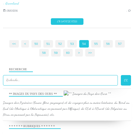
08/10/2016
…
EN SAVOIR PLUS
<<
<
10
20
30
40
50
51
52
53
54
55
56
57
58
59
60
>
>>
RECHERCHE
** IMAGES DU PAYS DES OURS **
Images des Pyrénées (Faune, flore, paysages) et de voyages plus ou moins lointains, du Nord au
Sud (de l'Arctique à l'Antarctique en passant par l'Afrique), de l'Est à l'Ouest (de Polynésie au
Pérou en passant par la Papouasie), etc.
* * * * * * RUBRIQUES * * * * * *