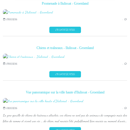
Promenade à Ilulissat - Groenland
09/10/2016
…
EN SAVOIR PLUS
Chiens et traîneaux - Ilulissat - Groenland
09/10/2016
…
EN SAVOIR PLUS
Vue panoramique sur la ville haute d'Ilulissat - Groenland
08/10/2016
…
La zone grouille de chiens de traîneaux attachés, ces chiens ne sont pas de animaux de compagnie mais des
bêtes de somme et vivent une vie ... de chien. mal nourris l'été, probablement bien nourris au moment d'avoir...