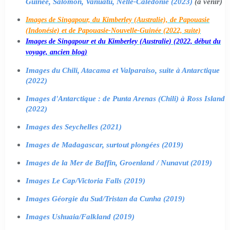
Guinée, Salomon, Vanuatu, Nelle-Calédonie (2023)
(à venir)
Images de Singapour, du Kimberley (Australie), de Papouasie
(Indonésie) et de Papouasie-Nouvelle-Guinée (2022, suite)
Images de Singapour et du Kimberley (Australie) (2022, début du
voyage, ancien blog)
Images du Chili, Atacama et Valparaiso, suite à Antarctique
(2022)
Images d'Antarctique : de Punta Arenas (Chili) à Ross Island
(2022)
Images des Seychelles (2021)
Images de Madagascar, surtout plongées (2019)
Images de la Mer de Baffin, Groenland / Nunavut (2019)
Images Le Cap/Victoria Falls (2019)
Images Géorgie du Sud/Tristan da Cunha (2019)
Images Ushuaia/Falkland (2019)