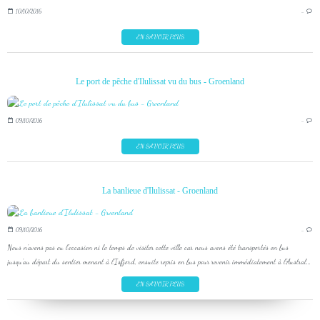
10/10/2016
…
EN SAVOIR PLUS
Le port de pêche d'Ilulissat vu du bus - Groenland
09/10/2016
…
EN SAVOIR PLUS
La banlieue d'Ilulissat - Groenland
09/10/2016
…
Nous n'avons pas eu l'occasion ni le temps de visiter cette ville car nous avons été transportés en bus
jusqu'au départ du sentier menant à l'Isfjord, ensuite repris en bus pour revenir immédiatement à l'Austral...
EN SAVOIR PLUS