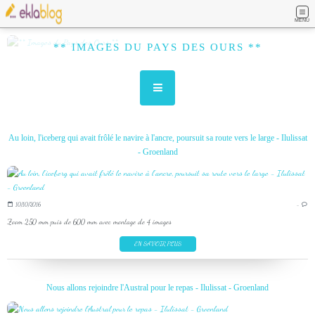
MENU
** IMAGES DU PAYS DES OURS **
Au loin, l'iceberg qui avait frôlé le navire à l'ancre, poursuit sa route vers le large - Ilulissat
- Groenland
10/10/2016
…
Zoom 250 mm puis de 600 mm avec montage de 4 images
EN SAVOIR PLUS
Nous allons rejoindre l'Austral pour le repas - Ilulissat - Groenland