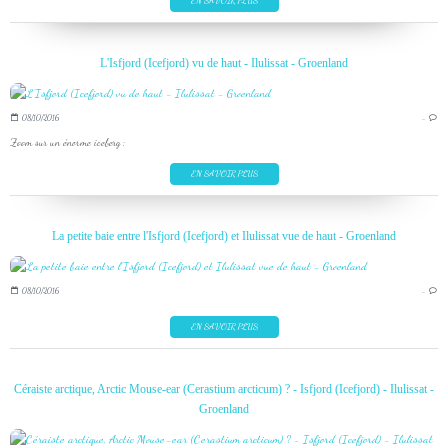
EN SAVOIR PLUS
L'Isfjord (Icefjord) vu de haut - Ilulissat - Groenland
08/10/2016
…
Zoom sur un énorme iceberg :
EN SAVOIR PLUS
La petite baie entre l'Isfjord (Icefjord) et Ilulissat vue de haut - Groenland
08/10/2016
…
EN SAVOIR PLUS
Céraiste arctique, Arctic Mouse-ear (Cerastium arcticum) ? - Isfjord (Icefjord) - Ilulissat -
Groenland