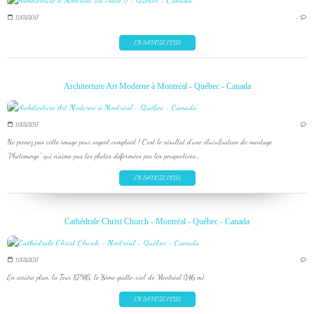
11/03/2017
…
EN SAVOIR PLUS
Architecture Art Moderne à Montréal - Québec - Canada
11/03/2017
…
Ne prenez pas cette image pour argent comptant ! C'est le résultat d'une élucubration de montage
"Photomerge" qui n'aime pas les photos déformées par les perspectives...
EN SAVOIR PLUS
Cathédrale Christ Church - Montréal - Québec - Canada
11/03/2017
…
En arrière plan, la Tour KPMG, le 8ème gratte-ciel de Montréal (146 m)
EN SAVOIR PLUS