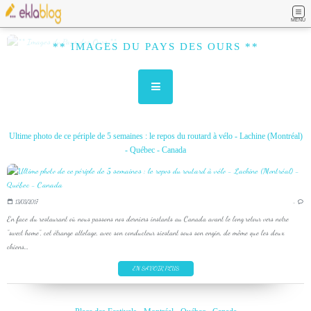
MENU
** IMAGES DU PAYS DES OURS **
Ultime photo de ce périple de 5 semaines : le repos du routard à vélo - Lachine (Montréal)
- Québec - Canada
13/03/2017
…
En face du restaurant où nous passons nos derniers instants au Canada avant le long retour vers notre
"sweet home", cet étrange attelage, avec son conducteur siestant sous son engin, de même que les deux
chiens...
EN SAVOIR PLUS