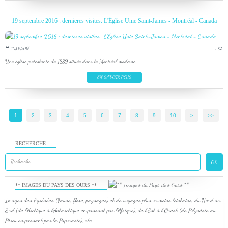
19 septembre 2016 : dernieres visites. L'Église Unie Saint-James - Montréal - Canada
10/03/2017
…
Une église protestante de 1889 située dans le Montréal moderne ...
EN SAVOIR PLUS
1
2
3
4
5
6
7
8
9
10
20
30
40
50
60
>
>>
RECHERCHE
** IMAGES DU PAYS DES OURS **
Images des Pyrénées (Faune, flore, paysages) et de voyages plus ou moins lointains, du Nord au
Sud (de l'Arctique à l'Antarctique en passant par l'Afrique), de l'Est à l'Ouest (de Polynésie au
Pérou en passant par la Papouasie), etc.