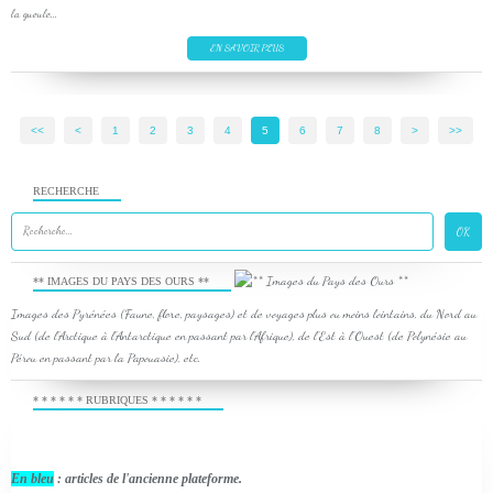
la gueule...
EN SAVOIR PLUS
<<
<
1
2
3
4
5
6
7
8
>
>>
RECHERCHE
** IMAGES DU PAYS DES OURS **
Images des Pyrénées (Faune, flore, paysages) et de voyages plus ou moins lointains, du Nord au
Sud (de l'Arctique à l'Antarctique en passant par l'Afrique), de l'Est à l'Ouest (de Polynésie au
Pérou en passant par la Papouasie), etc.
* * * * * * RUBRIQUES * * * * * *
En bleu
: articles de l'ancienne plateforme.