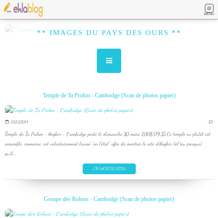
MENU
** IMAGES DU PAYS DES OURS **
Temple de Ta Prohm - Cambodge (Scan de photos papier)
02/12/2014
…
Temple de Ta Prohm - Angkor - Cambodge posté le dimanche 30 mars 2008 09:35 Ce temple ou plutôt cet
ensemble, immense, est volontairement laissé "en l'état" afin de montrer le site d'Angkor tel (ou presque)
qu'il...
EN SAVOIR PLUS
Groupe des Roluos - Cambodge (Scan de photos papier)