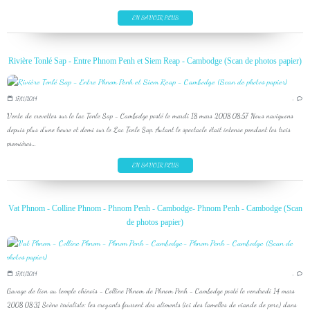
EN SAVOIR PLUS
Rivière Tonlé Sap - Entre Phnom Penh et Siem Reap - Cambodge (Scan de photos papier)
17/11/2014
…
Vente de crevettes sur le lac Tonle Sap - Cambodge posté le mardi 18 mars 2008 08:57 Nous naviguons
depuis plus d'une heure et demi sur le Lac Tonle Sap. Autant le spectacle était intense pendant les trois
premières...
EN SAVOIR PLUS
Vat Phnom - Colline Phnom - Phnom Penh - Cambodge- Phnom Penh - Cambodge (Scan
de photos papier)
17/11/2014
…
Gavage de lion au temple chinois - Colline Phnom de Phnom Penh - Cambodge posté le vendredi 14 mars
2008 08:31 Scène irréaliste: les croyants fourrent des aliments (ici des lamelles de viande de porc) dans