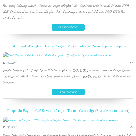
Bas-relief (balayage vidéo) - Galerie du temple d'Angkor Vat - Cambodge posté le mardi 25 mars 2008
16:36 Chaussée d'accès au temple d'Angkor Vat - Cambodge posté le mardi 25 mars 2008 08:34 Bas-
relief - Enceinte...
EN SAVOIR PLUS
Cité Royale d'Angkor Thom et Angkor Vat - Cambodge (Scan de photos papier)
18/11/2014
…
Temple d'Angkor Vat - Cambodge posté le lundi 24 mars 2008 11:36 Inachevés - Terrasse du Roi Lépreux
- Cité Royale d'Angkor Thom - Cambodge posté le lundi 24 mars 2008 09:31 Ces hauts-reliefs inachevés
(non polis...
EN SAVOIR PLUS
Temple du Bayon - Cité Royale d'Angkor Thom - Cambodge (Scan de photos papier)
18/11/2014
…
Bayon: bas-relief à l'éléphant - Cité Royale d'Angkor Thom - Cambodge posté le dimanche 23 mars 2008