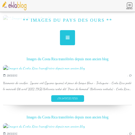
MENU
** IMAGES DU PAYS DES OURS **
Images du Costa Rica transférées depuis mon ancien blog
28/03/2015
…
Harmonie de courbes : Iguane vert (Iguana iguana) et proue de barque bleue - Tortuguero - Costa Rica posté
le mercredi 04 avril 2012 19:53 Héliconia rostré dit "Pince de homard" (Heliconia rostrata) - Costa Rica...
EN SAVOIR PLUS
Images du Costa Rica transférées depuis mon ancien blog
28/03/2015
…