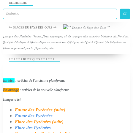
RECHERCHE
** IMAGES DU PAYS DES OURS **
Images des Pyrénées (Faune, flore, paysages) et de voyages plus ou moins lointains, du Nord au
Sud (de l'Arctique à l'Antarctique en passant par l'Afrique), de l'Est à l'Ouest (de Polynésie au
Pérou en passant par la Papouasie), etc.
* * * * * * RUBRIQUES * * * * * *
En bleu
: articles de l'ancienne plateforme.
En orange
: articles de la nouvelle plateforme
Images d'ici
Faune des Pyrénées (suite)
Faune des Pyrénées
Flore des Pyrénées (suite)
Flore des Pyrénées