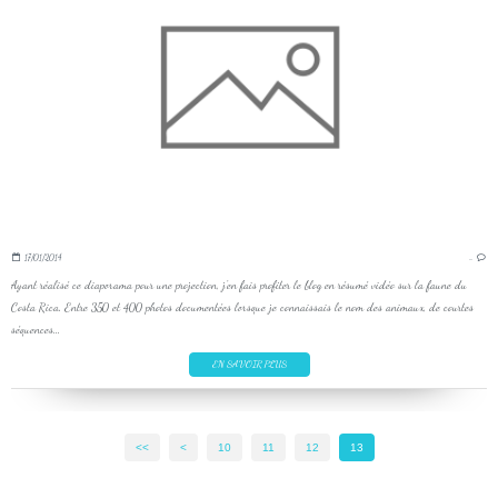
17/01/2014
…
Ayant réalisé ce diaporama pour une projection, j'en fais profiter le blog en résumé vidéo sur la faune du
Costa Rica. Entre 350 et 400 photos documentées lorsque je connaissais le nom des animaux, de courtes
séquences...
EN SAVOIR PLUS
<<
<
10
11
12
13