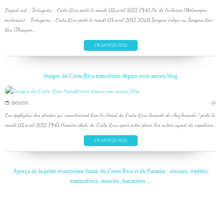
Lézard vert - Tortuguero - Costa Rica posté le mardi 03 avril 2012 19:43 Pic de Pucheran (Melanerpes
pucherani) - Tortuguero - Costa Rica posté le mardi 03 avril 2012 20:05 Tangara évêque ou Tangara Gris-
bleu (Thraupis...
EN SAVOIR PLUS
Images du Costa Rica transférées depuis mon ancien blog
28/03/2015
…
Les épiphytes, des plantes qui caractérisent bien le climat du Costa Rica: humide de chez humide ! posté le
mardi 03 avril 2012 19:43 Première photo du Costa Rica après notre retour (les autres ayant été expédiées...
EN SAVOIR PLUS
Aperçu de la petite et moyenne faune du Costa Rica et du Panama : oiseaux, reptiles,
mammifères, insectes, batraciens ...