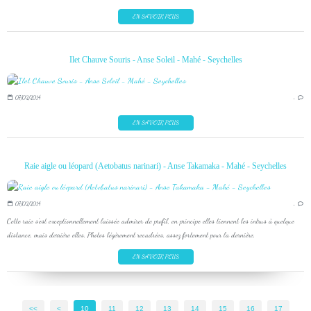
EN SAVOIR PLUS
Ilet Chauve Souris - Anse Soleil - Mahé - Seychelles
07/02/2014
…
EN SAVOIR PLUS
Raie aigle ou léopard (Aetobatus narinari) - Anse Takamaka - Mahé - Seychelles
07/02/2014
…
Cette raie s'est exceptionnellement laissée admirer de profil, en principe elles tiennent les intrus à quelque
distance, mais derrière elles. Photos légèrement recadrées, assez fortement pour la dernière.
EN SAVOIR PLUS
<<
<
10
11
12
13
14
15
16
17