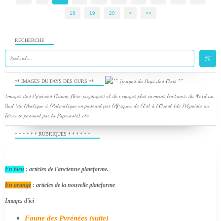
18
19
20
30
40
50
>
>>
RECHERCHE
** IMAGES DU PAYS DES OURS **
Images des Pyrénées (Faune, flore, paysages) et de voyages plus ou moins lointains, du Nord au
Sud (de l'Arctique à l'Antarctique en passant par l'Afrique), de l'Est à l'Ouest (de Polynésie au
Pérou en passant par la Papouasie), etc.
* * * * * * RUBRIQUES * * * * * *
En bleu
: articles de l'ancienne plateforme.
En orange
: articles de la nouvelle plateforme
Images d'ici
Faune des Pyrénées (suite)