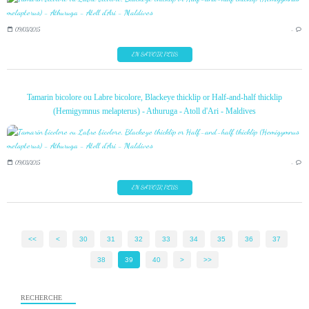
09/03/2015
…
EN SAVOIR PLUS
Tamarin bicolore ou Labre bicolore, Blackeye thicklip or Half-and-half thicklip
(Hemigymnus melapterus) - Athuruga - Atoll d'Ari - Maldives
09/03/2015
…
EN SAVOIR PLUS
<<
<
10
20
30
31
32
33
34
35
36
37
38
39
40
50
60
>
>>
RECHERCHE