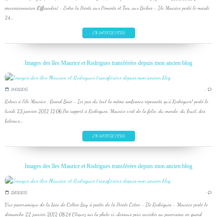
processionnaires (Offrandes) - Entre la Pointe aux Piments et Trou aux Biches - Ile Maurice posté le mardi
24...
EN SAVOIR PLUS
Images des îles Maurice et Rodrigues transférées depuis mon ancien blog
24/03/2015
…
Retour à l'île Maurice : Grand Baie - Ici pas du tout la même ambiance reposante qu'à Rodrigues! posté le
lundi 23 janvier 2012 12:06 Par rapport à Rodrigues, Maurice c'est de la folie, du monde, du bruit, des
bateaux,...
EN SAVOIR PLUS
Images des îles Maurice et Rodrigues transférées depuis mon ancien blog
23/03/2015
…
Vue panoramique de la baie de Cotton Bay à partir de la Pointe Coton - Ile Rodrigues - Maurice posté le
dimanche 22 janvier 2012 08:24 Cliquez sur la photo ci-dessous pour accéder au panorama en grand