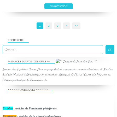
EN SAVOIR PLUS
1
2
3
>
>>
RECHERCHE
** IMAGES DU PAYS DES OURS **
Images des Pyrénées (Faune, flore, paysages) et de voyages plus ou moins lointains, du Nord au
Sud (de l'Arctique à l'Antarctique en passant par l'Afrique), de l'Est à l'Ouest (de Polynésie au
Pérou en passant par la Papouasie), etc.
* * * * * * RUBRIQUES * * * * * *
En bleu
: articles de l'ancienne plateforme.
En orange
: articles de la nouvelle plateforme