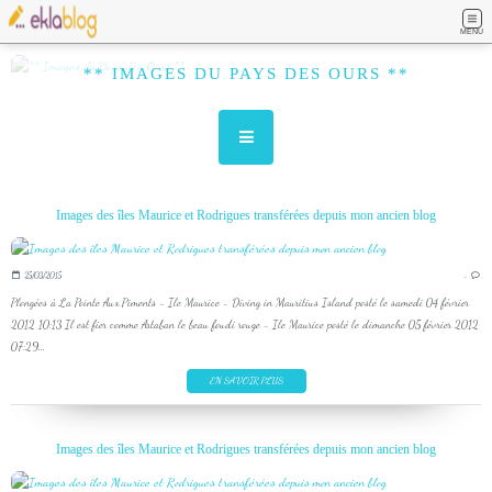
MENU
** IMAGES DU PAYS DES OURS **
Images des îles Maurice et Rodrigues transférées depuis mon ancien blog
25/03/2015
…
Plongées à La Pointe Aux Piments - Ile Maurice - Diving in Mauritius Island posté le samedi 04 février
2012 10:13 Il est fier comme Artaban le beau foudi rouge - Ile Maurice posté le dimanche 05 février 2012
07:29...
EN SAVOIR PLUS
Images des îles Maurice et Rodrigues transférées depuis mon ancien blog