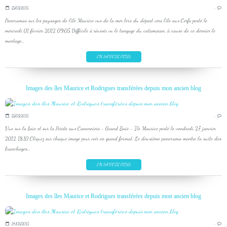
25/03/2015
…
Panoramas sur les paysages de l'île Maurice vus de la mer lors du départ vers l'île aux Cerfs posté le
mercredi 01 février 2012 09:05 Difficile à réussir vu le tangage du catamaran, à cause de ce dernier le
montage...
EN SAVOIR PLUS
Images des îles Maurice et Rodrigues transférées depuis mon ancien blog
25/03/2015
…
Vue sur la baie et sur la Pointe aux Canonniers - Grand Baie - Ile Maurice posté le vendredi 27 janvier
2012 18:10 Cliquez sur chaque image pour voir en grand format. Le deuxième panorama montre la suite des
branchages...
EN SAVOIR PLUS
Images des îles Maurice et Rodrigues transférées depuis mon ancien blog
24/03/2015
…