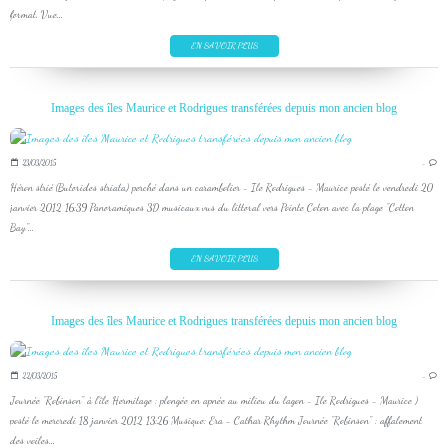
format. Vue...
EN SAVOIR PLUS
Images des îles Maurice et Rodrigues transférées depuis mon ancien blog
23/03/2015
…
Héron strié (Butorides striata) perché dans un carambolier - Ile Rodrigues - Maurice posté le vendredi 20
janvier 2012 16:39 Panoramiques 3D musicaux vus du littoral vers Pointe Coton avec la plage "Cotton
Bay"...
EN SAVOIR PLUS
Images des îles Maurice et Rodrigues transférées depuis mon ancien blog
22/03/2015
…
Journée "Robinson" à l'île Hermitage : plongée en apnée au milieu du lagon - Ile Rodrigues - Maurice )
posté le mercredi 18 janvier 2012 13:26 Musique: Era - Cathar Rhythm Journée "Robinson" : affalement
des voiles...