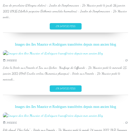
Rose de porcelaine (Etlingera elatior) - Jardin de Pamplemousses - Ile Maurice posté le jeudi 26 janvier
2012 09:35 Libellule purpurine (Trithemis annulata haematina) - Jardin de Pamplemousses - Ile Maurice
posté...
EN SAVOIR PLUS
Images des îles Maurice et Rodrigues transférées depuis mon ancien blog
24/03/2015
…
Entre la Pointe aux Piments et Trou aux Biches : Naufrage de l'offrande - Ile Maurice posté le mercredi 25
janvier 2012 09:47 Courlis corlieu (Numenius phaeopus) - Pointe aux Piments - Ile Maurice posté le
mercredi...
EN SAVOIR PLUS
Images des îles Maurice et Rodrigues transférées depuis mon ancien blog
24/03/2015
…
Rôti chaud "Chez Soba" - Pointe aux Piments - Ile Maurice posté le mardi 24 janvier 2012 18:51 Bananes