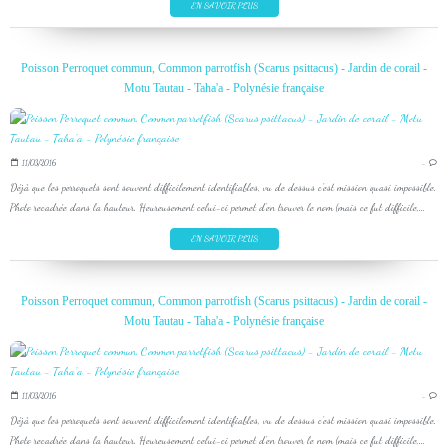
EN SAVOIR PLUS
Poisson Perroquet commun, Common parrotfish (Scarus psittacus) - Jardin de corail -
Motu Tautau - Taha'a - Polynésie française
11/03/2016
…
Déjà que les perroquets sont souvent difficilement identifiables, vu de dessus c'est mission quasi impossible.
Photo recadrée dans la hauteur. Heureusement celui-ci permet d'en trouver le nom (mais ce fut difficile,...
EN SAVOIR PLUS
Poisson Perroquet commun, Common parrotfish (Scarus psittacus) - Jardin de corail -
Motu Tautau - Taha'a - Polynésie française
11/03/2016
…
Déjà que les perroquets sont souvent difficilement identifiables, vu de dessus c'est mission quasi impossible.
Photo recadrée dans la hauteur. Heureusement celui-ci permet d'en trouver le nom (mais ce fut difficile,...