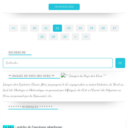
EN SAVOIR PLUS
<<
<
10
20
21
22
23
24
25
26
27
28
29
30
40
50
60
70
>
>>
RECHERCHE
** IMAGES DU PAYS DES OURS **
Images des Pyrénées (Faune, flore, paysages) et de voyages plus ou moins lointains, du Nord au
Sud (de l'Arctique à l'Antarctique en passant par l'Afrique), de l'Est à l'Ouest (de Polynésie au
Pérou en passant par la Papouasie), etc.
* * * * * * RUBRIQUES * * * * * *
En bleu
: articles de l'ancienne plateforme.