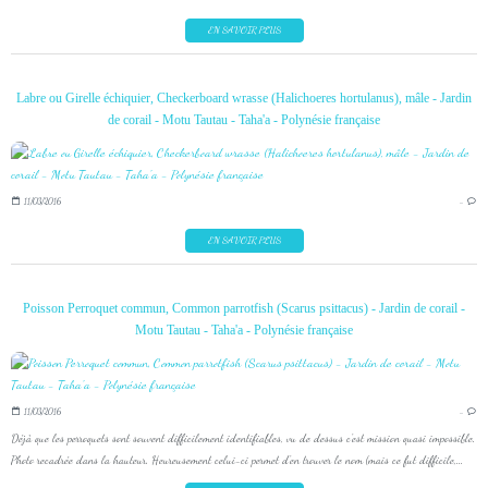
EN SAVOIR PLUS
Labre ou Girelle échiquier, Checkerboard wrasse (Halichoeres hortulanus), mâle - Jardin
de corail - Motu Tautau - Taha'a - Polynésie française
11/03/2016
…
EN SAVOIR PLUS
Poisson Perroquet commun, Common parrotfish (Scarus psittacus) - Jardin de corail -
Motu Tautau - Taha'a - Polynésie française
11/03/2016
…
Déjà que les perroquets sont souvent difficilement identifiables, vu de dessus c'est mission quasi impossible.
Photo recadrée dans la hauteur. Heureusement celui-ci permet d'en trouver le nom (mais ce fut difficile,...