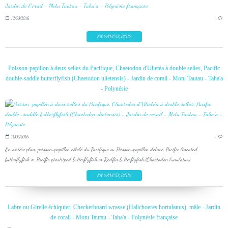
12/03/2016
…
EN SAVOIR PLUS
Poisson-papillon à deux selles du Pacifique, Chaetodon d'Ulietéa à double selles, Pacific
double-saddle butterflyfish (Chaetodon ulietensis) - Jardin de corail - Motu Tautau - Taha'a
- Polynésie
11/03/2016
…
En arrière plan, poisson-papillon côtelé du Pacifique ou Poisson-papillon délavé, Pacific lineated
butterflyfish or Pacific pinstriped butterflyfish or Redfin butterflyfish (Chaetodon lunulatus)
EN SAVOIR PLUS
Labre ou Girelle échiquier, Checkerboard wrasse (Halichoeres hortulanus), mâle - Jardin
de corail - Motu Tautau - Taha'a - Polynésie française