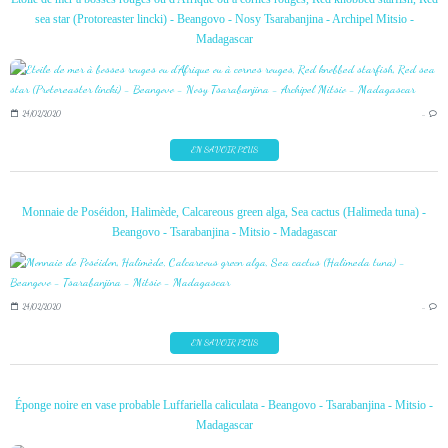
sea star (Protoreaster lincki) - Beangovo - Nosy Tsarabanjina - Archipel Mitsio -
Madagascar
24/02/2020
…
EN SAVOIR PLUS
Monnaie de Poséidon, Halimède, Calcareous green alga, Sea cactus (Halimeda tuna) -
Beangovo - Tsarabanjina - Mitsio - Madagascar
24/02/2020
…
EN SAVOIR PLUS
Éponge noire en vase probable Luffariella caliculata - Beangovo - Tsarabanjina - Mitsio -
Madagascar