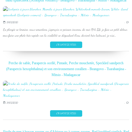
band spinecheek (Scolopsis vosmeri) - Beangovo - Tsarabanjina - Mitsio - Madagascar
24/02/2020
…
La plongée se termine, nous remontons, j'aperçois ce poisson inconnu de moi (9 h 53), je fais un petit détour
pour faire une photo très rapide car la visibilité se dégradant (l'eau devient très laiteuse), je n'ai...
EN SAVOIR PLUS
Perche de sable, Parapercis ocellé, Pintade, Perche mouchetée, Speckled sandperch
(Parapercis hexophthalma) et son environnement corallien - Beangovo - Tsarabanjina -
Mitsio - Madagascar
24/02/2020
…
EN SAVOIR PLUS
Etoile de mer à bosses rouges ou d'Afrique ou à cornes rouges, Red knobbed starfish, Red