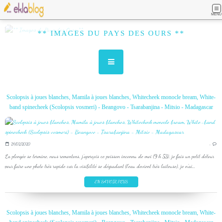
MENU
** IMAGES DU PAYS DES OURS **
Scolopsis à joues blanches, Mamila à joues blanches, Whitecheek monocle bream, White-
band spinecheek (Scolopsis vosmeri) - Beangovo - Tsarabanjina - Mitsio - Madagascar
24/02/2020
…
La plongée se termine, nous remontons, j'aperçois ce poisson inconnu de moi (9 h 53), je fais un petit détour
pour faire une photo très rapide car la visibilité se dégradant (l'eau devient très laiteuse), je n'ai...
EN SAVOIR PLUS
Scolopsis à joues blanches, Mamila à joues blanches, Whitecheek monocle bream, White-