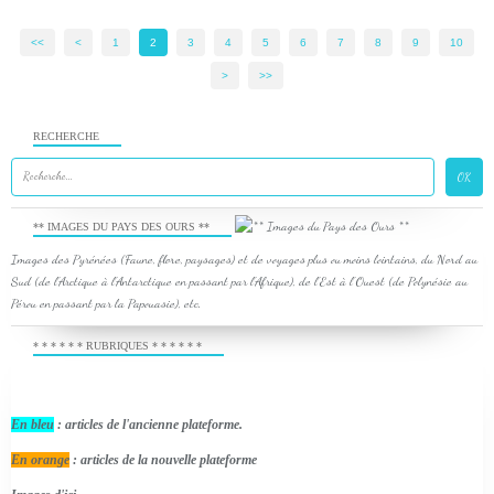
<<
<
1
2
3
4
5
6
7
8
9
10
>
>>
RECHERCHE
** IMAGES DU PAYS DES OURS **
Images des Pyrénées (Faune, flore, paysages) et de voyages plus ou moins lointains, du Nord au
Sud (de l'Arctique à l'Antarctique en passant par l'Afrique), de l'Est à l'Ouest (de Polynésie au
Pérou en passant par la Papouasie), etc.
* * * * * * RUBRIQUES * * * * * *
En bleu
: articles de l'ancienne plateforme.
En orange
: articles de la nouvelle plateforme