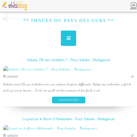
MENU
** IMAGES DU PAYS DES OURS **
Sakatia, l'île aux orchidées ? - Nosy Sakatia - Madagascar
12/08/2018
…
Sakatia serait l'île aux orchidées avec une centaine d'espèces différentes. Malgré mes recherches, ce fut la
seule que j'ai pu trouver ... Il est vrai qu'elle est très commune et très facile à voir.
EN SAVOIR PLUS
Le pont sur le fleuve d'Antanambe - Nosy Sakatia - Madagascar
12/08/2018
…