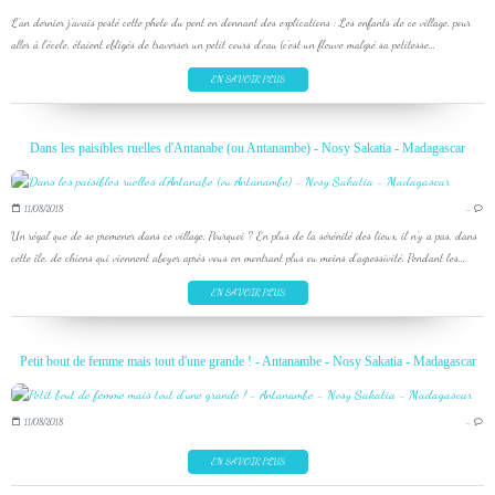
L'an dernier j'avais posté cette photo du pont en donnant des explications : Les enfants de ce village, pour
aller à l'école, étaient obligés de traverser un petit cours d'eau (c'est un fleuve malgré sa petitesse...
EN SAVOIR PLUS
Dans les paisibles ruelles d'Antanabe (ou Antanambe) - Nosy Sakatia - Madagascar
11/08/2018
…
Un régal que de se promener dans ce village. Pourquoi ? En plus de la sérénité des lieux, il n'y a pas, dans
cette île, de chiens qui viennent aboyer après vous en montrant plus ou moins d'agressivité. Pendant les...
EN SAVOIR PLUS
Petit bout de femme mais tout d'une grande ! - Antanambe - Nosy Sakatia - Madagascar
11/08/2018
…
EN SAVOIR PLUS