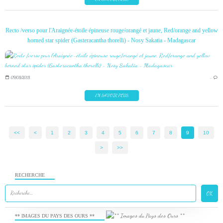
Recto /verso pour l'Araignée-étoile épineuse rouge/orangé et jaune, Red/orange and yellow
horned star spider (Gasteracantha thorelli) - Nosy Sakatia - Madagascar
09/08/2018
…
EN SAVOIR PLUS
<<
<
1
2
3
4
5
6
7
8
9
10
>
>>
RECHERCHE
** IMAGES DU PAYS DES OURS **