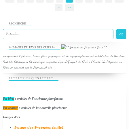
>
>>
RECHERCHE
** IMAGES DU PAYS DES OURS **
Images des Pyrénées (Faune, flore, paysages) et de voyages plus ou moins lointains, du Nord au
Sud (de l'Arctique à l'Antarctique en passant par l'Afrique), de l'Est à l'Ouest (de Polynésie au
Pérou en passant par la Papouasie), etc.
* * * * * * RUBRIQUES * * * * * *
En bleu
: articles de l'ancienne plateforme.
En orange
: articles de la nouvelle plateforme
Images d'ici
Faune des Pyrénées (suite)