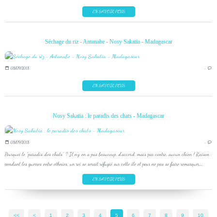
EN SAVOIR PLUS
Séchage du riz - Antanabe - Nosy Sakatia - Madagascar
08/09/2018
…
EN SAVOIR PLUS
Nosy Sakatia : le paradis des chats - Madagascar
08/09/2018
…
Pourquoi le "paradis des chats" ? Il n'y en a pas beaucoup, d'accord, mais par contre, aucun chien ! Raison :
pendant les guerres entre ethnies, un roi se serait réfugié sur cette île et pour ne pas se faire remarquer,...
EN SAVOIR PLUS
<<
<
1
2
3
4
5
6
7
8
9
10