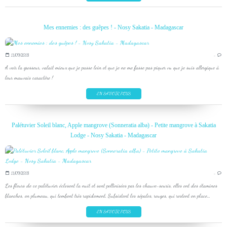
Mes ennemies : des guêpes ! - Nosy Sakatia - Madagascar
11/09/2018
…
A voir la grosseur, valait mieux que je passe loin et que je ne me fasse pas piquer vu que je suis allergique à
leur mauvais caractère !
EN SAVOIR PLUS
Palétuvier Soleil blanc, Apple mangrove (Sonneratia alba) - Petite mangrove à Sakatia
Lodge - Nosy Sakatia - Madagascar
11/09/2018
…
Les fleurs de ce palétuvier éclosent la nuit et sont pollinisées par les chauve-souris, elles ont des étamines
blanches, en plumeau, qui tombent très rapidement. Subsistent les sépales, rouges, qui restent en place...
EN SAVOIR PLUS