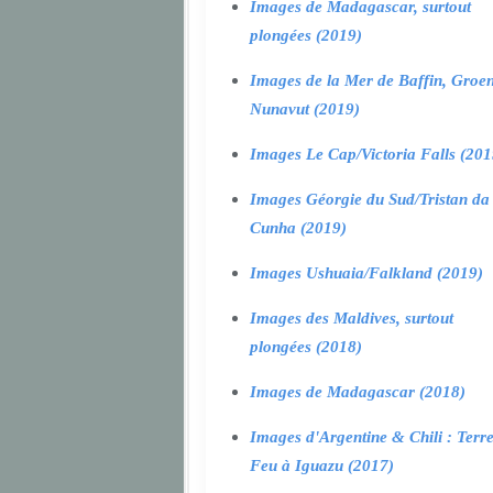
Images de Madagascar, surtout
plongées (2019)
Images de la Mer de Baffin, Groen
Nunavut (2019)
Images Le Cap/Victoria Falls (201
Images Géorgie du Sud/Tristan da
Cunha (2019)
Images Ushuaia/Falkland (2019)
Images des Maldives, surtout
plongées (2018)
Images de Madagascar (2018)
Images d'Argentine & Chili : Terr
Feu à Iguazu (2017)