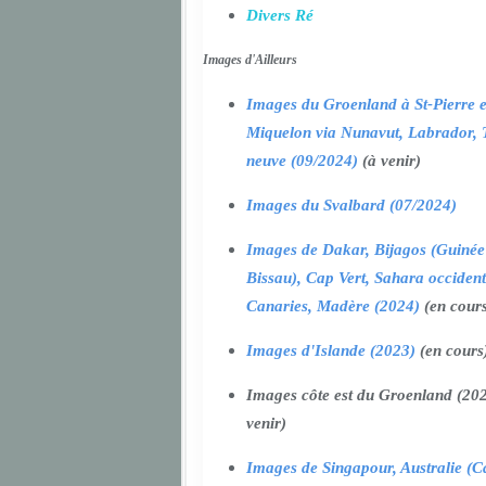
Divers Ré
Images d'Ailleurs
Images du Groenland à St-Pierre e
Miquelon via Nunavut, Labrador, 
neuve (09/2024)
(à venir)
Images du Svalbard (07/2024)
Images de Dakar, Bijagos (Guinée
Bissau), Cap Vert, Sahara occident
Canaries, Madère (2024)
(en cour
Images d'Islande (2023)
(en cours
Images côte est du Groenland (202
venir)
Images de Singapour, Australie (Ca