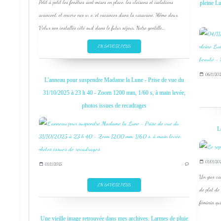
Petit à petit les fenêtres sont mises en place, les cloisons et isolations
pleine L
avancent, et encore nos w. e. et vacances dans la caravane. Même deux
Velux son installés côté sud dans le futur séjour. Notre gentille...
EN SAVOIR PLUS
06/11/202
L'anneau pour suspendre Madame la Lune - Prise de vue du
31/10/2025 à 23 h 40 - Zoom 1200 mm, 1/60 s, à main levée,
photos issues de recadrages
L
01/01/202
01/11/2025
…
Un gros cam
EN SAVOIR PLUS
de plat de
féminin qui
Une vieille image retrouvée dans mes archives. Larmes de pluie