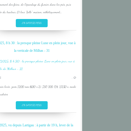
oment des foins, de l'épandage du fumier dans les prés, puis
vée du tracteur. Et leur "belle" maison, esthétiquement...
EN SAVOIR PLUS
25, 8 h 30 : la presque pleine Lune en plein jour, vue à
la verticale de Milhas - 31
5
…
ain levée, zoom 1200 mm (600 x 2), ISO 100, F/4, 1/250 s, mode
cadrées
EN SAVOIR PLUS
025, vu depuis Lartigau : à partir de 19 h, lever de la