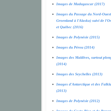
Images de Madagascar (2017)
Images du Passage du Nord-Ouest
Groenland à l'Alaska) suivi de l'O
et Québec (2016)
Images de Polynésie (2015)
Images du Pérou (2014)
Images des Maldives, surtout plon
(2014)
Images des Seychelles (2013)
Images d'Antarctique et des Falkl
(2013)
Images de Polynésie (2012)