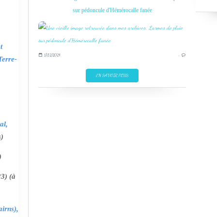
sur pédoncule d'Hémérocalle fanée
t
17/12/2024
…
Terre-
EN SAVOIR PLUS
al,
s)
)
3) (à
irns),