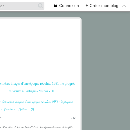
Connexion
+
Créer mon blog
ernières images d'une époque révolue. 1981 : le progrès
est arrivé à Lartigau - Milhas - 31
6
…
n, Marcelin, et ses vaches attelées, son épouse Jeanne, et sa fille,