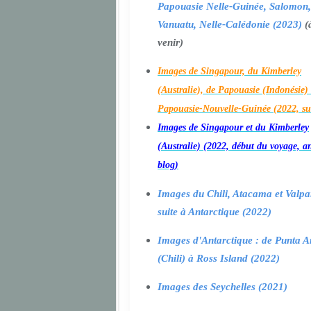
Papouasie Nelle-Guinée, Salomon,
Vanuatu, Nelle-Calédonie (2023)
(
venir)
Images de Singapour, du Kimberley
(Australie), de Papouasie (Indonésie) 
Papouasie-Nouvelle-Guinée (2022, su
Images de Singapour et du Kimberley
(Australie) (2022, début du voyage, a
blog)
Images du Chili, Atacama et Valpa
suite à Antarctique (2022)
Images d'Antarctique : de Punta A
(Chili) à Ross Island (2022)
Images des Seychelles (2021)