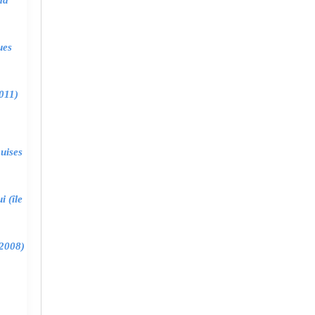
ma
ues
011)
uises
 (île
2008)