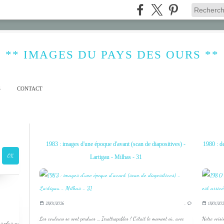
** IMAGES DU PAYS DES OURS **
S
CONTACT
1983 : images d'une époque d'avant (scan de diapositives) -
1980 : d
Lartigau - Milhas - 31
28/01/2026
…
18/01/202
Les couleurs se sont perdues ... Irrattrapables ! C'était le moment où, avec
Notre voisi
s plus ou