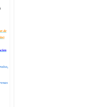
à
et de
ite)
ncien
raiso,
renas