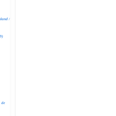
land /
9)
e de