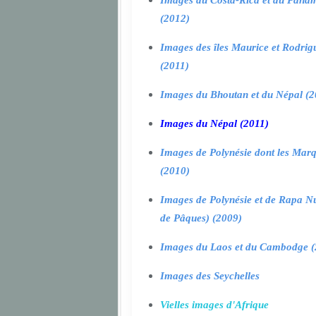
Images du Costa-Rica et du Pana
(2012)
Images des îles Maurice et Rodrig
(2011)
Images du Bhoutan et du Népal (2
Images du Népal (2011)
Images de Polynésie dont les Marq
(2010)
Images de Polynésie et de Rapa Nui
de Pâques) (2009)
Images du Laos et du Cambodge (
Images des Seychelles
Vielles images d'Afrique