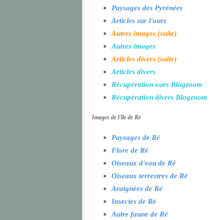
Paysages des Pyrénées
Articles sur l'ours
Autres images (suite)
Autres images
Articles divers (suite)
Articles divers
Récupération ours Blogzoom
Récupération divers Blogzoom
Images de l'île de Ré
Paysages de Ré
Flore de Ré
Oiseaux d'eau de Ré
Oiseaux terrestres de Ré
Araignées de Ré
Insectes de Ré
Autre faune de Ré