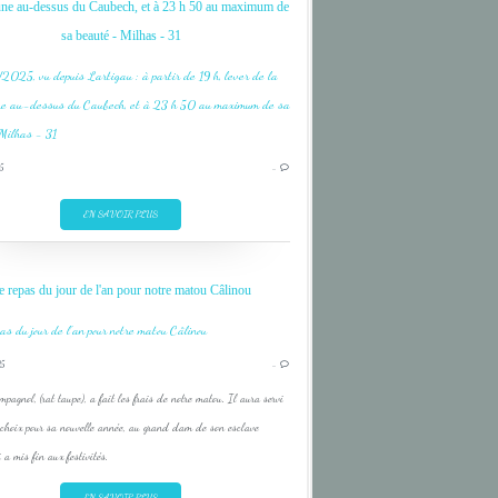
une au-dessus du Caubech, et à 23 h 50 au maximum de
sa beauté - Milhas - 31
5
…
EN SAVOIR PLUS
e repas du jour de l'an pour notre matou Câlinou
5
…
pagnol, (rat taupe), a fait les frais de notre matou. Il aura servi
 choix pour sa nouvelle année, au grand dam de son esclave
 a mis fin aux festivités.
EN SAVOIR PLUS