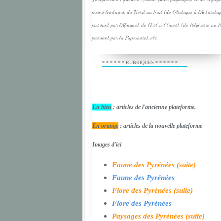
moins lointains, du Nord au Sud (de l'Arctique à l'Antarcti
passant par l'Afrique), de l'Est à l'Ouest (de Polynésie au 
passant par la Papouasie), etc.
* * * * * * RUBRIQUES * * * * * *
En bleu
: articles de l'ancienne plateforme.
En orange
: articles de la nouvelle plateforme
Images d'ici
Faune des Pyrénées (suite)
Faune des Pyrénées
Flore des Pyrénées (suite)
Flore des Pyrénées
Paysages des Pyrénées (suite)