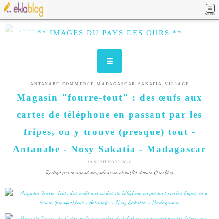
MENU
** IMAGES DU PAYS DES OURS **
,
,
,
,
ANTANABE
COMMERCE
MADAGASCAR
SAKATIA
VILLAGE
Magasin "fourre-tout" : des œufs aux
cartes de téléphone en passant par les
fripes, on y trouve (presque) tout -
Antanabe - Nosy Sakatia - Madagascar
10 SEPTEMBRE 2018
Rédigé par imagesdupaysdesours et publié depuis Overblog