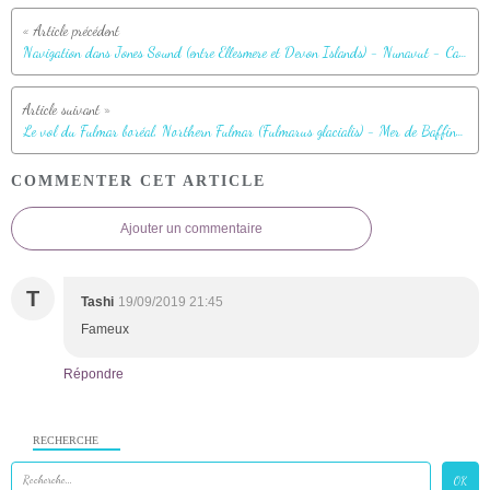
Navigation dans Jones Sound (entre Ellesmere et Devon Islands) - Nunavut - Canada
Le vol du Fulmar boréal, Northern Fulmar (Fulmarus glacialis) - Mer de Baffin - Nunavut - Canada
COMMENTER CET ARTICLE
Ajouter un commentaire
T
Tashi
19/09/2019 21:45
Fameux
Répondre
RECHERCHE