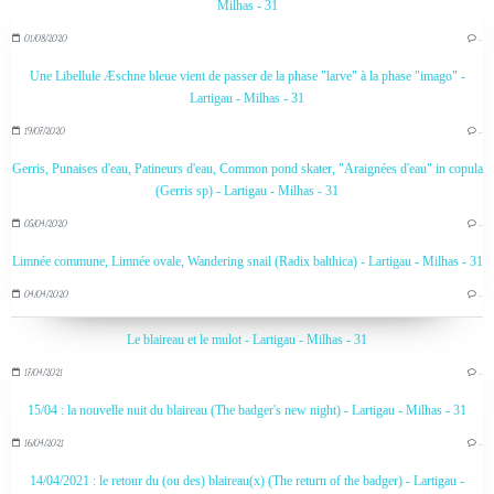
Milhas - 31
01/08/2020
…
Une Libellule Æschne bleue vient de passer de la phase "larve" à la phase "imago" -
Lartigau - Milhas - 31
19/07/2020
…
Gerris, Punaises d'eau, Patineurs d'eau, Common pond skater, "Araignées d'eau" in copula
(Gerris sp) - Lartigau - Milhas - 31
05/04/2020
…
Limnée commune, Limnée ovale, Wandering snail (Radix balthica) - Lartigau - Milhas - 31
04/04/2020
…
Le blaireau et le mulot - Lartigau - Milhas - 31
17/04/2021
…
15/04 : la nouvelle nuit du blaireau (The badger's new night) - Lartigau - Milhas - 31
16/04/2021
…
14/04/2021 : le retour du (ou des) blaireau(x) (The return of the badger) - Lartigau -