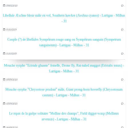
09/05/2020
…
Libellule Æschne bleue mâle en vol, Southern hawker (Aeshna cyanea) - Lartigau - Milhas
- 31
01/10/2019
…
Couple (?) de libellules Sympétrum rouge sang ou Sympétrum sanguin (Sympetrum
sanguineum) - Lartigau - Milhas - 31
01/10/2019
…
Mouche syrphe "Eristale gluante" femelle, Drone fly, Rat-tailed maggot (Eristalis tenax) -
Lartigau - Milhas - 31
07/09/2020
…
Mouche syrphe "Chrysotoxe prudent" mâle, Giant prong-horn hoverfly (Chrysotoxum
cautum) - Lartigau - Milhas - 31
07/09/2020
…
Le repas de la guêpe solitaire "Melline des champs", Field digger-wasp (Mellinus
arvensis) - Lartigau - Milhas - 31
06/09/2020
…