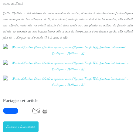
aussi du Raw).
Cette libellule a été victime de notre monstre de matou, il saute à des hauteurs fantastiques
pour essayer de les attraper, et là, il a réussi, mais je suis arrivé à la lui prendre, elle n'était
pas abîmée, mais elle ne volait plus, je l'ai donc posée sur une plante au milieu du bassin afin
qu'elle se remette de son traumatisme, elle a mis du temps, mais trois heures après, elle n'était
plus là ... Longue vie d'insecte (1 à 2 ans) à elle.
Partager cet article
S'inscrire à la newsletter