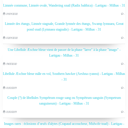
Limnée commune, Limnée ovale, Wandering snail (Radix balthica) - Lartigau - Milhas - 31
04/04/2020
…
Limnée des étangs, Limnée stagnale, Grande lymnée des étangs, Swamp lymnaea, Great
pond snail (Lymnaea stagnalis) - Lartigau - Milhas - 31
02/04/2020
…
Une Libellule Æschne bleue vient de passer de la phase "larve" à la phase "imago" -
Lartigau - Milhas - 31
19/07/2020
…
Libellule Æschne bleue mâle en vol, Southern hawker (Aeshna cyanea) - Lartigau - Milhas
- 31
01/10/2019
…
Couple (?) de libellules Sympétrum rouge sang ou Sympétrum sanguin (Sympetrum
sanguineum) - Lartigau - Milhas - 31
01/10/2019
…
Images rares : éclosions d’œufs d'alytes (Crapaud accoucheur, Midwife toad) - Lartigau -