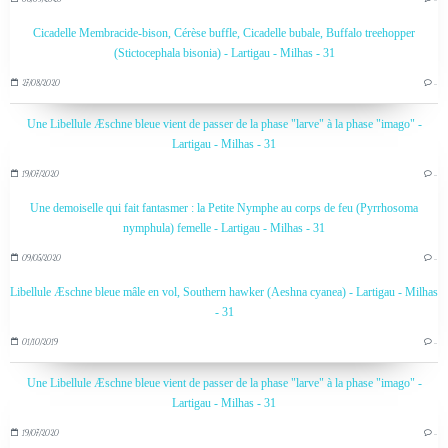
Cicadelle Membracide-bison, Cérèse buffle, Cicadelle bubale, Buffalo treehopper
(Stictocephala bisonia) - Lartigau - Milhas - 31
27/08/2020
…
Une Libellule Æschne bleue vient de passer de la phase "larve" à la phase "imago" -
Lartigau - Milhas - 31
19/07/2020
…
Une demoiselle qui fait fantasmer : la Petite Nymphe au corps de feu (Pyrrhosoma
nymphula) femelle - Lartigau - Milhas - 31
09/05/2020
…
Libellule Æschne bleue mâle en vol, Southern hawker (Aeshna cyanea) - Lartigau - Milhas
- 31
01/10/2019
…
Une Libellule Æschne bleue vient de passer de la phase "larve" à la phase "imago" -
Lartigau - Milhas - 31
19/07/2020
…