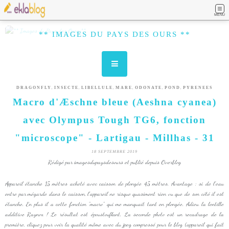
MENU
** IMAGES DU PAYS DES OURS **
,
,
,
,
,
,
DRAGONFLY
INSECTE
LIBELLULE
MARE
ODONATE
POND
PYRENEES
Macro d'Æschne bleue (Aeshna cyanea)
avec Olympus Tough TG6, fonction
"microscope" - Lartigau - Millhas - 31
18 SEPTEMBRE 2019
Rédigé par imagesdupaysdesours et publié depuis Overblog
Appareil étanche 15 mètres acheté avec caisson de plongée 45 mètres. Avantage : si de l'eau
entre par mégarde dans le caisson, l'appareil ne risque quasiment rien vu que de son côté il est
étanche. En plus il a cette fonction "macro" qui me manquait tant en plongée. Adieu la lentille
additive Raynox ! Le résultat est époustouflant. La seconde photo est un recadrage de la
première, cliquez pour voir la qualité même avec du jpeg compressé pour le blog (appareil qui fait