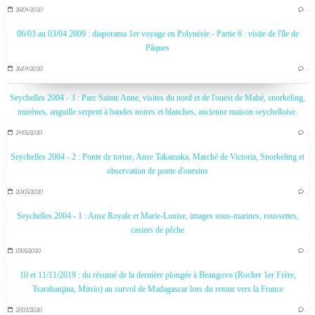
26/04/2020
…
06/03 au 03/04 2009 : diaporama 1er voyage en Polynésie - Partie 6 : visite de l'île de
Pâques
26/04/2020
…
Seychelles 2004 - 3 : Parc Sainte Anne, visites du nord et de l'ouest de Mahé, snorkeling,
murènes, anguille serpent à bandes noires et blanches, ancienne maison seychelloise.
24/05/2020
…
Seychelles 2004 - 2 : Ponte de tortue, Anse Takamaka, Marché de Victoria, Snorkeling et
observation de ponte d'oursins
20/05/2020
…
Seychelles 2004 - 1 : Anse Royale et Marie-Louise, images sous-marines, roussettes,
casiers de pêche
17/05/2020
…
10 et 11/11/2019 : du résumé de la dernière plongée à Beangovo (Rocher 1er Frère,
Tsarabanjina, Mitsio) au survol de Madagascar lors du retour vers la France
27/02/2020
…