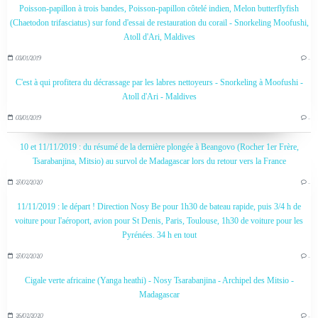
Poisson-papillon à trois bandes, Poisson-papillon côtelé indien, Melon butterflyfish
(Chaetodon trifasciatus) sur fond d'essai de restauration du corail - Snorkeling Moofushi,
Atoll d'Ari, Maldives
03/01/2019
…
C'est à qui profitera du décrassage par les labres nettoyeurs - Snorkeling à Moofushi -
Atoll d'Ari - Maldives
03/01/2019
…
10 et 11/11/2019 : du résumé de la dernière plongée à Beangovo (Rocher 1er Frère,
Tsarabanjina, Mitsio) au survol de Madagascar lors du retour vers la France
27/02/2020
…
11/11/2019 : le départ ! Direction Nosy Be pour 1h30 de bateau rapide, puis 3/4 h de
voiture pour l'aéroport, avion pour St Denis, Paris, Toulouse, 1h30 de voiture pour les
Pyrénées. 34 h en tout
27/02/2020
…
Cigale verte africaine (Yanga heathi) - Nosy Tsarabanjina - Archipel des Mitsio -
Madagascar
26/02/2020
…