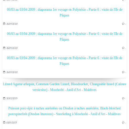
06/03 au 03/04 2009 : diaporama 1er voyage en Polynésie - Partie 6 : visite de l'île de
Pâques
26/04/2020
…
06/03 au 03/04 2009 : diaporama 1er voyage en Polynésie - Partie 6 : visite de l'île de
Pâques
26/04/2020
…
06/03 au 03/04 2009 : diaporama 1er voyage en Polynésie - Partie 6 : visite de l'île de
Pâques
26/04/2020
…
Lézard Agame arlequin, Common Garden Lizard, Bloodsucker, Changeable lizard (Calotes
versicolor) - Moofushi - Atoll d'Ari - Maldives
20/02/2019
…
Poisson porc-épic à taches auréolées ou Diodon à taches auréolées, Black-blotched
porcupinefish (Diodon liturosus) - Snorkeling à Moofushi - Atoll d'Ari - Maldives
03/01/2019
…