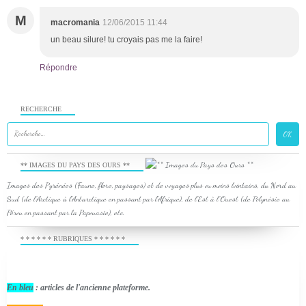
M
macromania
12/06/2015 11:44
un beau silure! tu croyais pas me la faire!
Répondre
RECHERCHE
** IMAGES DU PAYS DES OURS **
Images des Pyrénées (Faune, flore, paysages) et de voyages plus ou moins lointains, du Nord au
Sud (de l'Arctique à l'Antarctique en passant par l'Afrique), de l'Est à l'Ouest (de Polynésie au
Pérou en passant par la Papouasie), etc.
* * * * * * RUBRIQUES * * * * * *
En bleu
: articles de l'ancienne plateforme.