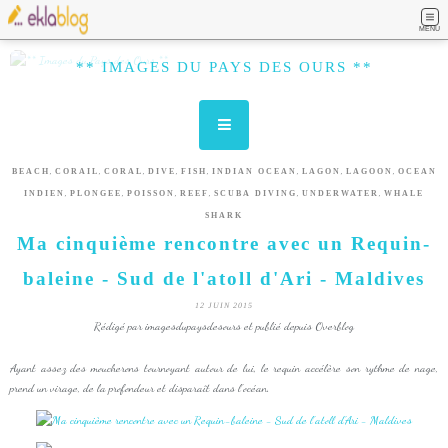
MENU
** IMAGES DU PAYS DES OURS **
,
,
,
,
,
,
,
,
BEACH
CORAIL
CORAL
DIVE
FISH
INDIAN OCEAN
LAGON
LAGOON
OCEAN
,
,
,
,
,
,
INDIEN
PLONGEE
POISSON
REEF
SCUBA DIVING
UNDERWATER
WHALE
SHARK
Ma cinquième rencontre avec un Requin-
baleine - Sud de l'atoll d'Ari - Maldives
12 JUIN 2015
Rédigé par imagesdupaysdesours et publié depuis Overblog
Ayant assez des moucherons tournoyant autour de lui, le requin accélère son rythme de nage,
prend un virage, de la profondeur et disparaît dans l'océan.