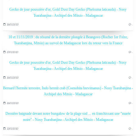
Gecko de jour poussière d'or, Gold Dust Day Gecko (Phelsuma laticauda) - Nosy
Tsarabanjina - Archipel des Mitsio - Madagascar
26/02/2020
…
10 et 11/11/2019 : du résumé de la dernière plongée à Beangovo (Rocher 1er Frère,
Tsarabanjina, Mitsio) au survol de Madagascar lors du retour vers la France
27/02/2020
…
Gecko de jour poussière d'or, Gold Dust Day Gecko (Phelsuma laticauda) - Nosy
Tsarabanjina - Archipel des Mitsio - Madagascar
26/02/2020
…
Bernard l'hermite terrestre, Indo hermit crab (Coenobita brevimanus) - Nosy Tsarabanjina -
Archipel des Mitsio - Madagascar
26/02/2020
…
Dernière baignade devant notre bungalow de la plage sud ... en franchissant une "marée
noire" - Nosy Tsarabanjina - Archipel des Mitsio - Madagascar
25/02/2020
…