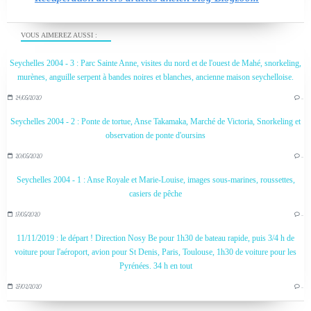
VOUS AIMEREZ AUSSI :
Seychelles 2004 - 3 : Parc Sainte Anne, visites du nord et de l'ouest de Mahé, snorkeling,
murènes, anguille serpent à bandes noires et blanches, ancienne maison seychelloise.
24/05/2020
…
Seychelles 2004 - 2 : Ponte de tortue, Anse Takamaka, Marché de Victoria, Snorkeling et
observation de ponte d'oursins
20/05/2020
…
Seychelles 2004 - 1 : Anse Royale et Marie-Louise, images sous-marines, roussettes,
casiers de pêche
17/05/2020
…
11/11/2019 : le départ ! Direction Nosy Be pour 1h30 de bateau rapide, puis 3/4 h de
voiture pour l'aéroport, avion pour St Denis, Paris, Toulouse, 1h30 de voiture pour les
Pyrénées. 34 h en tout
27/02/2020
…