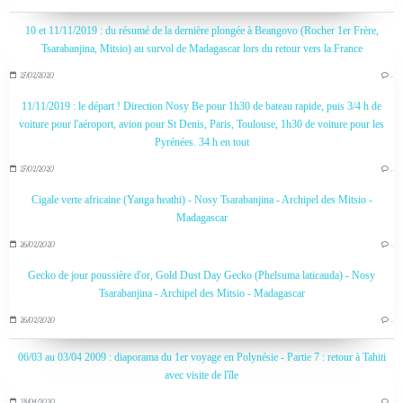
10 et 11/11/2019 : du résumé de la dernière plongée à Beangovo (Rocher 1er Frère,
Tsarabanjina, Mitsio) au survol de Madagascar lors du retour vers la France
27/02/2020
…
11/11/2019 : le départ ! Direction Nosy Be pour 1h30 de bateau rapide, puis 3/4 h de
voiture pour l'aéroport, avion pour St Denis, Paris, Toulouse, 1h30 de voiture pour les
Pyrénées. 34 h en tout
27/02/2020
…
Cigale verte africaine (Yanga heathi) - Nosy Tsarabanjina - Archipel des Mitsio -
Madagascar
26/02/2020
…
Gecko de jour poussière d'or, Gold Dust Day Gecko (Phelsuma laticauda) - Nosy
Tsarabanjina - Archipel des Mitsio - Madagascar
26/02/2020
…
06/03 au 03/04 2009 : diaporama du 1er voyage en Polynésie - Partie 7 : retour à Tahiti
avec visite de l'île
28/04/2020
…