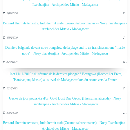
Tsarabanjina - Archipel des Mitsio - Madagascar
26/02/2020
…
Bernard l'hermite terrestre, Indo hermit crab (Coenobita brevimanus) - Nosy Tsarabanjina -
Archipel des Mitsio - Madagascar
26/02/2020
…
Dernière baignade devant notre bungalow de la plage sud ... en franchissant une "marée
noire" - Nosy Tsarabanjina - Archipel des Mitsio - Madagascar
25/02/2020
…
10 et 11/11/2019 : du résumé de la dernière plongée à Beangovo (Rocher 1er Frère,
Tsarabanjina, Mitsio) au survol de Madagascar lors du retour vers la France
27/02/2020
…
Gecko de jour poussière d'or, Gold Dust Day Gecko (Phelsuma laticauda) - Nosy
Tsarabanjina - Archipel des Mitsio - Madagascar
26/02/2020
…
Bernard l'hermite terrestre, Indo hermit crab (Coenobita brevimanus) - Nosy Tsarabanjina -
Archipel des Mitsio - Madagascar