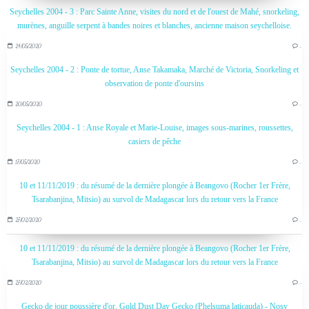
Seychelles 2004 - 3 : Parc Sainte Anne, visites du nord et de l'ouest de Mahé, snorkeling,
murènes, anguille serpent à bandes noires et blanches, ancienne maison seychelloise.
24/05/2020
…
Seychelles 2004 - 2 : Ponte de tortue, Anse Takamaka, Marché de Victoria, Snorkeling et
observation de ponte d'oursins
20/05/2020
…
Seychelles 2004 - 1 : Anse Royale et Marie-Louise, images sous-marines, roussettes,
casiers de pêche
17/05/2020
…
10 et 11/11/2019 : du résumé de la dernière plongée à Beangovo (Rocher 1er Frère,
Tsarabanjina, Mitsio) au survol de Madagascar lors du retour vers la France
27/02/2020
…
10 et 11/11/2019 : du résumé de la dernière plongée à Beangovo (Rocher 1er Frère,
Tsarabanjina, Mitsio) au survol de Madagascar lors du retour vers la France
27/02/2020
…
Gecko de jour poussière d'or, Gold Dust Day Gecko (Phelsuma laticauda) - Nosy