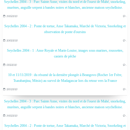
Seychelles 2004 - 3 : Parc Sainte Anne, visites du nord et de l'ouest de Mahé, snorkeling,
murènes, anguille serpent à bandes noires et blanches, ancienne maison seychelloise.
24/05/2020
…
Seychelles 2004 - 2 : Ponte de tortue, Anse Takamaka, Marché de Victoria, Snorkeling et
observation de ponte d'oursins
20/05/2020
…
Seychelles 2004 - 1 : Anse Royale et Marie-Louise, images sous-marines, roussettes,
casiers de pêche
17/05/2020
…
10 et 11/11/2019 : du résumé de la dernière plongée à Beangovo (Rocher 1er Frère,
Tsarabanjina, Mitsio) au survol de Madagascar lors du retour vers la France
27/02/2020
…
Seychelles 2004 - 3 : Parc Sainte Anne, visites du nord et de l'ouest de Mahé, snorkeling,
murènes, anguille serpent à bandes noires et blanches, ancienne maison seychelloise.
24/05/2020
…
Seychelles 2004 - 2 : Ponte de tortue, Anse Takamaka, Marché de Victoria, Snorkeling et