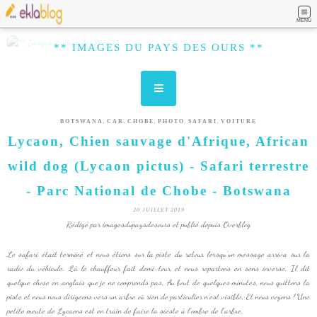
MENU
** IMAGES DU PAYS DES OURS **
,
,
,
,
,
BOTSWANA
CAR
CHOBE
PHOTO
SAFARI
VOITURE
Lycaon, Chien sauvage d'Afrique, African
wild dog (Lycaon pictus) - Safari terrestre
- Parc National de Chobe - Botswana
20 JUILLET 2019
Rédigé par imagesdupaysdesours et publié depuis Overblog
Le safari était terminé et nous étions sur la piste du retour lorsqu'un message arriva sur la
radio du véhicule. Là le chauffeur fait demi-tour, et nous repartons en sens inverse. Il dit
quelque chose en anglais que je ne comprends pas. Au bout de quelques minutes, nous quittons la
piste et nous nous dirigeons vers un arbre où rien de particulier n'est visible. Et nous voyons ! Une
petite meute de Lycaons est en train de faire la sieste à l'ombre de l'arbre.