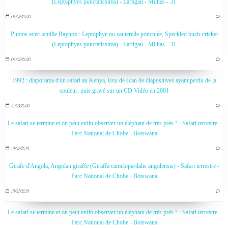
(Leptophyes punctatissima) - Lartigau - Milhas - 31
04/07/2020
…
Photos avec lentille Raynox : Leptophye ou sauterelle ponctuée, Speckled bush-cricket
(Leptophyes punctatissima) - Lartigau - Milhas - 31
04/07/2020
…
1992 : diaporama d'un safari au Kenya, issu de scan de diapositives ayant perdu de la
couleur, puis gravé sur un CD Vidéo en 2001
21/03/2020
…
Le safari se termine et on peut enfin observer un éléphant de très près ! - Safari terrestre -
Parc National de Chobe - Botswana
19/07/2019
…
Girafe d'Angola, Angolan giraffe (Giraffa camelopardalis angolensis) - Safari terrestre -
Parc National de Chobe - Botswana
19/07/2019
…
Le safari se termine et on peut enfin observer un éléphant de très près ! - Safari terrestre -
Parc National de Chobe - Botswana