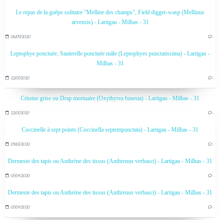
Le repas de la guêpe solitaire "Melline des champs", Field digger-wasp (Mellinus
arvensis) - Lartigau - Milhas - 31
06/09/2020
…
Leptophye ponctuée, Sauterelle ponctuée mâle (Leptophyes punctatissima) - Lartigau -
Milhas - 31
22/07/2020
…
Cétoine grise ou Drap mortuaire (Oxythyrea funesta) - Lartigau - Milhas - 31
22/07/2020
…
Coccinelle à sept points (Coccinella septempunctata) - Lartigau - Milhas - 31
09/07/2020
…
Dermeste des tapis ou Anthrène des tissus (Anthrenus verbasci) - Lartigau - Milhas - 31
07/04/2020
…
Dermeste des tapis ou Anthrène des tissus (Anthrenus verbasci) - Lartigau - Milhas - 31
07/04/2020
…