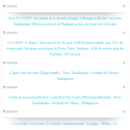
22/07/2020
…
10 et 11/11/2019 : du résumé de la dernière plongée à Beangovo (Rocher 1er Frère,
Tsarabanjina, Mitsio) au survol de Madagascar lors du retour vers la France
27/02/2020
…
11/11/2019 : le départ ! Direction Nosy Be pour 1h30 de bateau rapide, puis 3/4 h de
voiture pour l'aéroport, avion pour St Denis, Paris, Toulouse, 1h30 de voiture pour les
Pyrénées. 34 h en tout
27/02/2020
…
Cigale verte africaine (Yanga heathi) - Nosy Tsarabanjina - Archipel des Mitsio -
Madagascar
26/02/2020
…
Gecko de jour poussière d'or, Gold Dust Day Gecko (Phelsuma laticauda) - Nosy
Tsarabanjina - Archipel des Mitsio - Madagascar
26/02/2020
…
Coccinelle à sept points (Coccinella septempunctata) - Lartigau - Milhas - 31