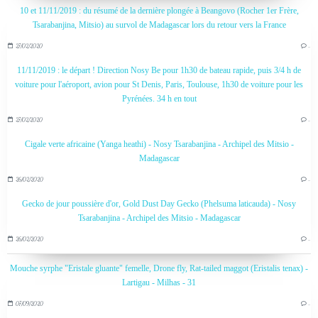
10 et 11/11/2019 : du résumé de la dernière plongée à Beangovo (Rocher 1er Frère,
Tsarabanjina, Mitsio) au survol de Madagascar lors du retour vers la France
27/02/2020
…
11/11/2019 : le départ ! Direction Nosy Be pour 1h30 de bateau rapide, puis 3/4 h de
voiture pour l'aéroport, avion pour St Denis, Paris, Toulouse, 1h30 de voiture pour les
Pyrénées. 34 h en tout
27/02/2020
…
Cigale verte africaine (Yanga heathi) - Nosy Tsarabanjina - Archipel des Mitsio -
Madagascar
26/02/2020
…
Gecko de jour poussière d'or, Gold Dust Day Gecko (Phelsuma laticauda) - Nosy
Tsarabanjina - Archipel des Mitsio - Madagascar
26/02/2020
…
Mouche syrphe "Eristale gluante" femelle, Drone fly, Rat-tailed maggot (Eristalis tenax) -
Lartigau - Milhas - 31
07/09/2020
…