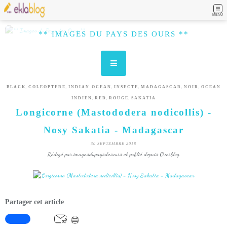
MENU
** IMAGES DU PAYS DES OURS **
,
,
,
,
,
,
BLACK
COLEOPTERE
INDIAN OCEAN
INSECTE
MADAGASCAR
NOIR
OCEAN
,
,
,
INDIEN
RED
ROUGE
SAKATIA
Longicorne (Mastododera nodicollis) -
Nosy Sakatia - Madagascar
30 SEPTEMBRE 2018
Rédigé par imagesdupaysdesours et publié depuis Overblog
Partager cet article