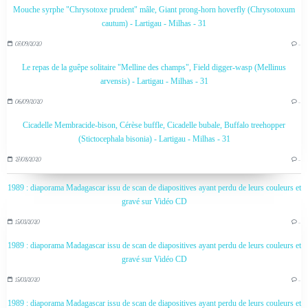
Mouche syrphe "Chrysotoxe prudent" mâle, Giant prong-horn hoverfly (Chrysotoxum
cautum) - Lartigau - Milhas - 31
07/09/2020
…
Le repas de la guêpe solitaire "Melline des champs", Field digger-wasp (Mellinus
arvensis) - Lartigau - Milhas - 31
06/09/2020
…
Cicadelle Membracide-bison, Cérèse buffle, Cicadelle bubale, Buffalo treehopper
(Stictocephala bisonia) - Lartigau - Milhas - 31
27/08/2020
…
1989 : diaporama Madagascar issu de scan de diapositives ayant perdu de leurs couleurs et
gravé sur Vidéo CD
15/03/2020
…
1989 : diaporama Madagascar issu de scan de diapositives ayant perdu de leurs couleurs et
gravé sur Vidéo CD
15/03/2020
…
1989 : diaporama Madagascar issu de scan de diapositives ayant perdu de leurs couleurs et