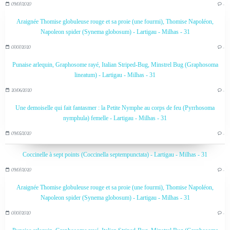
09/07/2020
…
Araignée Thomise globuleuse rouge et sa proie (une fourmi), Thomise Napoléon,
Napoleon spider (Synema globosum) - Lartigau - Milhas - 31
07/07/2020
…
Punaise arlequin, Graphosome rayé, Italian Striped-Bug, Minstrel Bug (Graphosoma
lineatum) - Lartigau - Milhas - 31
20/06/2020
…
Une demoiselle qui fait fantasmer : la Petite Nymphe au corps de feu (Pyrrhosoma
nymphula) femelle - Lartigau - Milhas - 31
09/05/2020
…
Coccinelle à sept points (Coccinella septempunctata) - Lartigau - Milhas - 31
09/07/2020
…
Araignée Thomise globuleuse rouge et sa proie (une fourmi), Thomise Napoléon,
Napoleon spider (Synema globosum) - Lartigau - Milhas - 31
07/07/2020
…