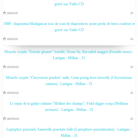
gravé sur Vidéo CD
15/03/2020
…
1989 : diaporama Madagascar issu de scan de diapositives ayant perdu de leurs couleurs et
gravé sur Vidéo CD
15/03/2020
…
Mouche syrphe "Eristale gluante" femelle, Drone fly, Rat-tailed maggot (Eristalis tenax) -
Lartigau - Milhas - 31
07/09/2020
…
Mouche syrphe "Chrysotoxe prudent" mâle, Giant prong-horn hoverfly (Chrysotoxum
cautum) - Lartigau - Milhas - 31
07/09/2020
…
Le repas de la guêpe solitaire "Melline des champs", Field digger-wasp (Mellinus
arvensis) - Lartigau - Milhas - 31
06/09/2020
…
Leptophye ponctuée, Sauterelle ponctuée mâle (Leptophyes punctatissima) - Lartigau -
Milhas - 31