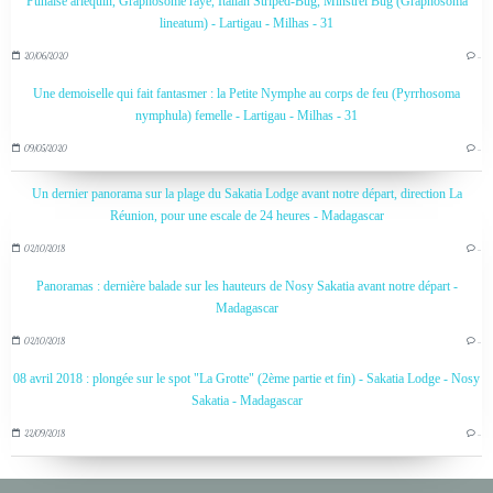
Punaise arlequin, Graphosome rayé, Italian Striped-Bug, Minstrel Bug (Graphosoma
lineatum) - Lartigau - Milhas - 31
20/06/2020
…
Une demoiselle qui fait fantasmer : la Petite Nymphe au corps de feu (Pyrrhosoma
nymphula) femelle - Lartigau - Milhas - 31
09/05/2020
…
Un dernier panorama sur la plage du Sakatia Lodge avant notre départ, direction La
Réunion, pour une escale de 24 heures - Madagascar
02/10/2018
…
Panoramas : dernière balade sur les hauteurs de Nosy Sakatia avant notre départ -
Madagascar
02/10/2018
…
08 avril 2018 : plongée sur le spot "La Grotte" (2ème partie et fin) - Sakatia Lodge - Nosy
Sakatia - Madagascar
22/09/2018
…