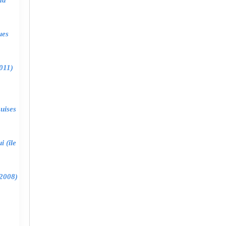
ma
ues
011)
uises
 (île
2008)