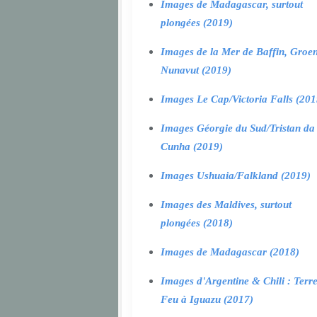
Images de Madagascar, surtout
plongées (2019)
Images de la Mer de Baffin, Groen
Nunavut (2019)
Images Le Cap/Victoria Falls (201
Images Géorgie du Sud/Tristan da
Cunha (2019)
Images Ushuaia/Falkland (2019)
Images des Maldives, surtout
plongées (2018)
Images de Madagascar (2018)
Images d'Argentine & Chili : Terr
Feu à Iguazu (2017)