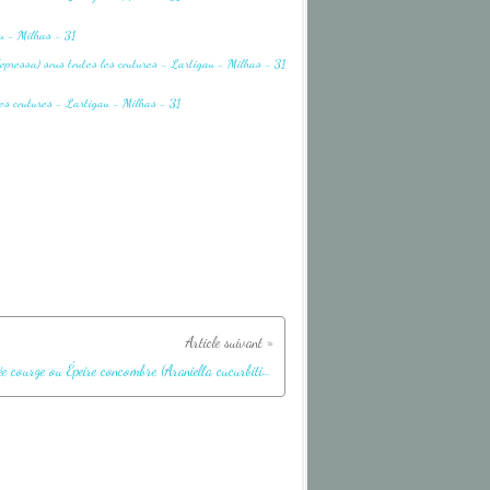
Araignée courge ou Épeire concombre (Araniella cucurbitina) - Lartigau - Milhas - 31