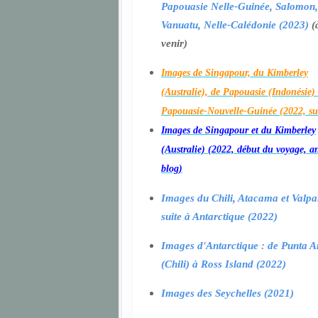
Papouasie Nelle-Guinée, Salomon,
Vanuatu, Nelle-Calédonie (2023)
(
venir)
Images de Singapour, du Kimberley
(Australie), de Papouasie (Indonésie) 
Papouasie-Nouvelle-Guinée (2022, su
Images de Singapour et du Kimberley
(Australie) (2022, début du voyage, a
blog)
Images du Chili, Atacama et Valpa
suite à Antarctique (2022)
Images d'Antarctique : de Punta A
(Chili) à Ross Island (2022)
Images des Seychelles (2021)