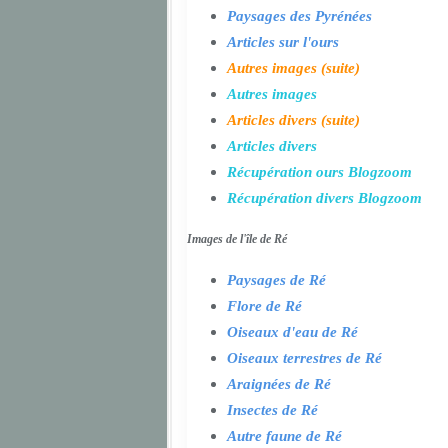
Paysages des Pyrénées
Articles sur l'ours
Autres images (suite)
Autres images
Articles divers (suite)
Articles divers
Récupération ours Blogzoom
Récupération divers Blogzoom
Images de l'île de Ré
Paysages de Ré
Flore de Ré
Oiseaux d'eau de Ré
Oiseaux terrestres de Ré
Araignées de Ré
Insectes de Ré
Autre faune de Ré