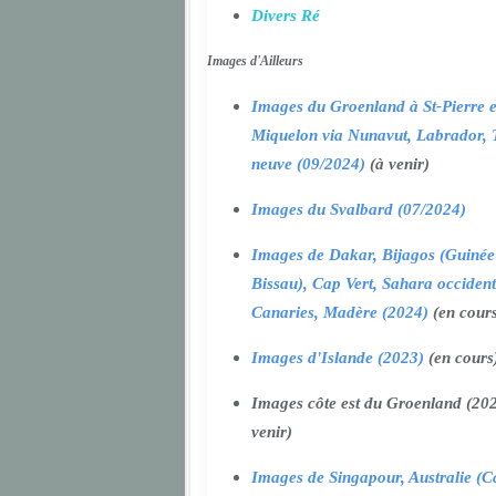
Divers Ré
Images d'Ailleurs
Images du Groenland à St-Pierre e
Miquelon via Nunavut, Labrador, 
neuve (09/2024)
(à venir)
Images du Svalbard (07/2024)
Images de Dakar, Bijagos (Guinée
Bissau), Cap Vert, Sahara occident
Canaries, Madère (2024)
(en cour
Images d'Islande (2023)
(en cours
Images côte est du Groenland (202
venir)
Images de Singapour, Australie (Ca