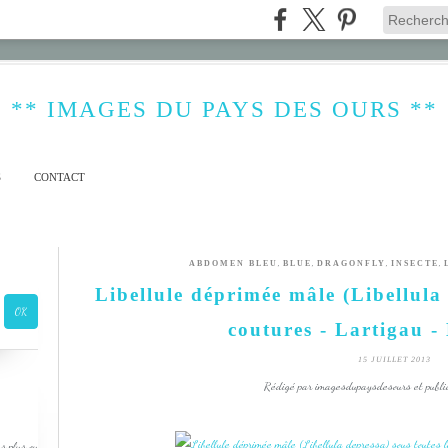
** IMAGES DU PAYS DES OURS **
S
CONTACT
,
,
,
,
ABDOMEN BLEU
BLUE
DRAGONFLY
INSECTE
Libellule déprimée mâle (Libellula 
coutures - Lartigau -
15 JUILLET 2013
Rédigé par imagesdupaysdesours et publi
s plus ou