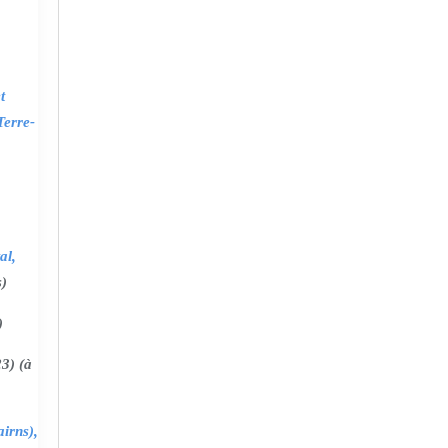
t
Terre-
al,
s)
)
3) (à
irns),