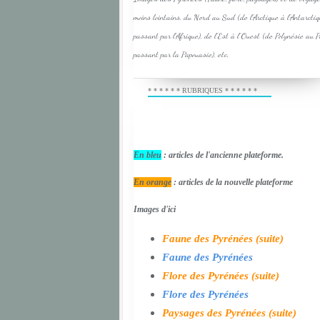
moins lointains, du Nord au Sud (de l'Arctique à l'Antarcti
passant par l'Afrique), de l'Est à l'Ouest (de Polynésie au 
passant par la Papouasie), etc.
* * * * * * RUBRIQUES * * * * * *
En bleu
: articles de l'ancienne plateforme.
En orange
: articles de la nouvelle plateforme
Images d'ici
Faune des Pyrénées (suite)
Faune des Pyrénées
Flore des Pyrénées (suite)
Flore des Pyrénées
Paysages des Pyrénées (suite)