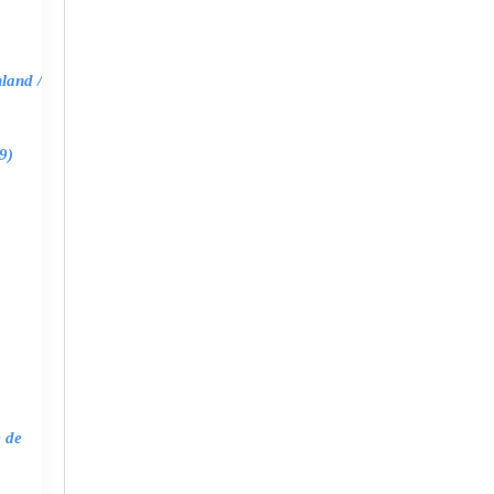
land /
9)
e de