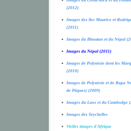
Images du Costa-Rica et du Pana
(2012)
Images des îles Maurice et Rodrig
(2011)
Images du Bhoutan et du Népal (2
Images du Népal (2011)
Images de Polynésie dont les Marq
(2010)
Images de Polynésie et de Rapa Nui
de Pâques) (2009)
Images du Laos et du Cambodge (
Images des Seychelles
Vielles images d'Afrique