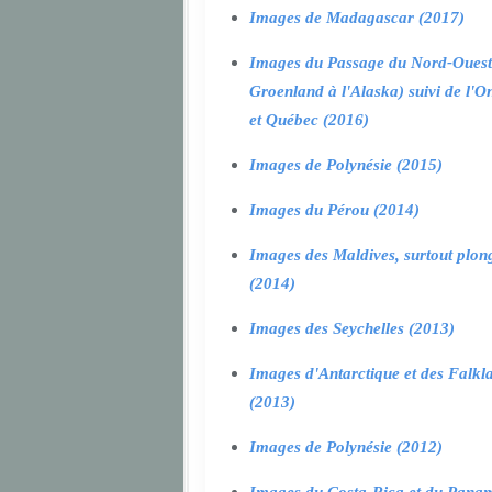
Images de Madagascar (2017)
Images du Passage du Nord-Ouest
Groenland à l'Alaska) suivi de l'O
et Québec (2016)
Images de Polynésie (2015)
Images du Pérou (2014)
Images des Maldives, surtout plon
(2014)
Images des Seychelles (2013)
Images d'Antarctique et des Falkl
(2013)
Images de Polynésie (2012)