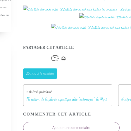
que en
Pérou en
PARTAGER CET ARTICLE
S'inscrire à la newsletter
Floraison de la plante aquatique dite "submergée": la Myriophylle en épis (Myriophyllum spicatum) - Lartigau - Milhas - 31
COMMENTER CET ARTICLE
Ajouter un commentaire