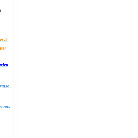
à
et de
ite)
ncien
raiso,
renas