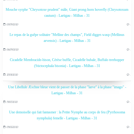
Mouche syrphe "Chrysotoxe prudent" mâle, Giant prong-horn hoverfly (Chrysotoxum
cautum) - Lartigau - Milhas - 31
07/09/2020
…
Le repas de la guêpe solitaire "Melline des champs", Field digger-wasp (Mellinus
arvensis) - Lartigau - Milhas - 31
06/09/2020
…
Cicadelle Membracide-bison, Cérèse buffle, Cicadelle bubale, Buffalo treehopper
(Stictocephala bisonia) - Lartigau - Milhas - 31
27/08/2020
…
Une Libellule Æschne bleue vient de passer de la phase "larve" à la phase "imago" -
Lartigau - Milhas - 31
19/07/2020
…
Une demoiselle qui fait fantasmer : la Petite Nymphe au corps de feu (Pyrrhosoma
nymphula) femelle - Lartigau - Milhas - 31
09/05/2020
…