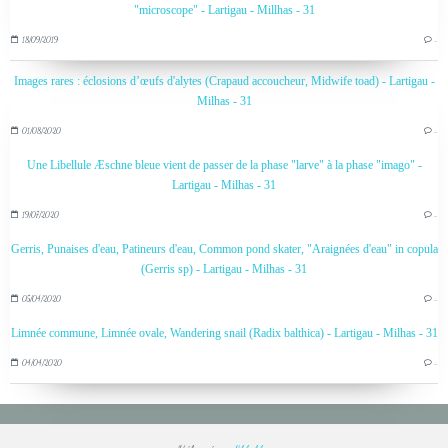
"microscope" - Lartigau - Millhas - 31
18/09/2019
…
Images rares : éclosions d’œufs d'alytes (Crapaud accoucheur, Midwife toad) - Lartigau -
Milhas - 31
01/08/2020
…
Une Libellule Æschne bleue vient de passer de la phase "larve" à la phase "imago" -
Lartigau - Milhas - 31
19/07/2020
…
Gerris, Punaises d'eau, Patineurs d'eau, Common pond skater, "Araignées d'eau" in copula
(Gerris sp) - Lartigau - Milhas - 31
05/04/2020
…
Limnée commune, Limnée ovale, Wandering snail (Radix balthica) - Lartigau - Milhas - 31
04/04/2020
…