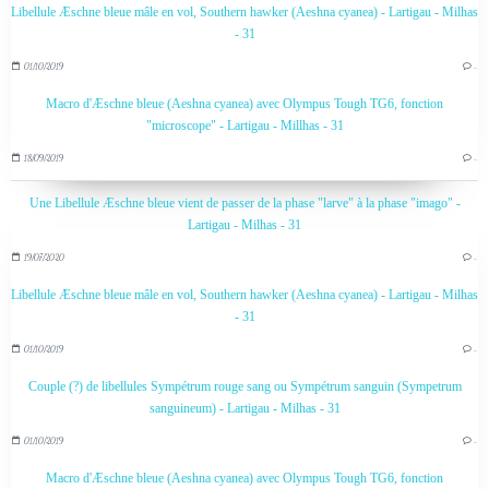
Libellule Æschne bleue mâle en vol, Southern hawker (Aeshna cyanea) - Lartigau - Milhas
- 31
01/10/2019
…
Macro d'Æschne bleue (Aeshna cyanea) avec Olympus Tough TG6, fonction
"microscope" - Lartigau - Millhas - 31
18/09/2019
…
Une Libellule Æschne bleue vient de passer de la phase "larve" à la phase "imago" -
Lartigau - Milhas - 31
19/07/2020
…
Libellule Æschne bleue mâle en vol, Southern hawker (Aeshna cyanea) - Lartigau - Milhas
- 31
01/10/2019
…
Couple (?) de libellules Sympétrum rouge sang ou Sympétrum sanguin (Sympetrum
sanguineum) - Lartigau - Milhas - 31
01/10/2019
…
Macro d'Æschne bleue (Aeshna cyanea) avec Olympus Tough TG6, fonction