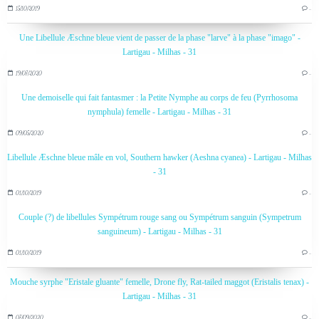
15/10/2019
…
Une Libellule Æschne bleue vient de passer de la phase "larve" à la phase "imago" -
Lartigau - Milhas - 31
19/07/2020
…
Une demoiselle qui fait fantasmer : la Petite Nymphe au corps de feu (Pyrrhosoma
nymphula) femelle - Lartigau - Milhas - 31
09/05/2020
…
Libellule Æschne bleue mâle en vol, Southern hawker (Aeshna cyanea) - Lartigau - Milhas
- 31
01/10/2019
…
Couple (?) de libellules Sympétrum rouge sang ou Sympétrum sanguin (Sympetrum
sanguineum) - Lartigau - Milhas - 31
01/10/2019
…
Mouche syrphe "Eristale gluante" femelle, Drone fly, Rat-tailed maggot (Eristalis tenax) -
Lartigau - Milhas - 31
07/09/2020
…