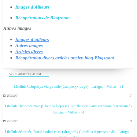
Images d'Ailleurs
Récupérations de Blogzoom
Autres images
Images d'ailleurs
Autres images
Articles divers
Récupération divers articles ancien blog Blogzoom
VOUS AIMEREZ AUSSI :
Libellule Caloptéryx vierge mâle (Calopteryx virgo) - Lartigau - Milhas - 31
29/05/2017
…
Libellule Déprimée mâle (Libellula Depressa) sur fleur de plante carnivore "sarracenia" -
Lartigau - Milhas - 31
29/05/2017
…
Libellule déprimée, Broad-bodied chaser dragonfly (Libellula depressa) mâle - Lartigau -