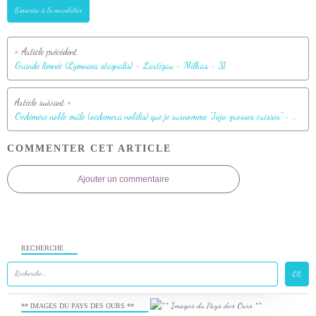
S'inscrire à la newsletter
Grande limnée (Lymnaea stagnalis) - Lartigau - Milhas - 31
Oedémère noble mâle (oedemera nobilis) que je surnomme "Jojo grosses cuisses" - Lartigau - Milhas - 31
COMMENTER CET ARTICLE
Ajouter un commentaire
RECHERCHE
** IMAGES DU PAYS DES OURS **