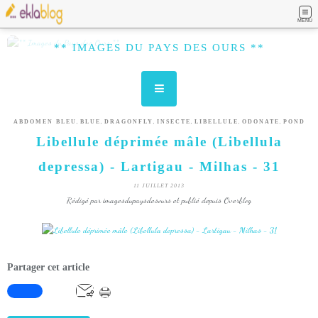
MENU
** IMAGES DU PAYS DES OURS **
,
,
,
,
,
,
ABDOMEN BLEU
BLUE
DRAGONFLY
INSECTE
LIBELLULE
ODONATE
POND
Libellule déprimée mâle (Libellula
depressa) - Lartigau - Milhas - 31
11 JUILLET 2013
Rédigé par imagesdupaysdesours et publié depuis Overblog
Partager cet article