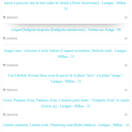
bassin à poissons afin de faire naître les têtards (Alytes obstetricans) - Lartigau - Milhas -
31
28/07/2020
…
Criquet Oedipode turquoise (Oedipoda caerulescens) - Verdun-sur-Ariège - 09
10/09/2013
…
Images rares : éclosions d’œufs d'alytes (Crapaud accoucheur, Midwife toad) - Lartigau -
Milhas - 31
01/08/2020
…
Une Libellule Æschne bleue vient de passer de la phase "larve" à la phase "imago" -
Lartigau - Milhas - 31
19/07/2020
…
Gerris, Punaises d'eau, Patineurs d'eau, Common pond skater, "Araignées d'eau" in copula
(Gerris sp) - Lartigau - Milhas - 31
05/04/2020
…
Limnée commune, Limnée ovale, Wandering snail (Radix balthica) - Lartigau - Milhas - 31