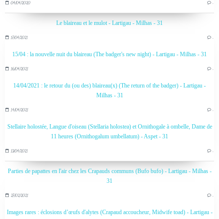
04/04/2020
…
Le blaireau et le mulot - Lartigau - Milhas - 31
17/04/2021
…
15/04 : la nouvelle nuit du blaireau (The badger's new night) - Lartigau - Milhas - 31
16/04/2021
…
14/04/2021 : le retour du (ou des) blaireau(x) (The return of the badger) - Lartigau -
Milhas - 31
14/04/2021
…
Stellaire holostée, Langue d'oiseau (Stellaria holostea) et Ornithogale à ombelle, Dame de
11 heures (Ornithogalum umbellatum) - Aspet - 31
13/04/2021
…
Parties de papattes en l'air chez les Crapauds communs (Bufo bufo) - Lartigau - Milhas -
31
27/02/2021
…
Images rares : éclosions d’œufs d'alytes (Crapaud accoucheur, Midwife toad) - Lartigau -