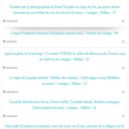
Pendant que je photographiais la Petite Nymphe au corps de feu, un prince moins
charmant me surveillait du coin de son œil de braise - Lartigau - Milhas - 31
09/05/2020
…
Criquet Oedipode turquoise (Oedipoda caerulescens) - Verdun-sur-Ariège - 09
10/09/2013
…
Après la pluie, le beau temps ! Ce matin 27/09/20, le vallon du Ruisseau des Goutes sous
le soleil vu de Lartigau - Milhas - 31
27/09/2020
…
Le repas de la guêpe solitaire "Melline des champs", Field digger-wasp (Mellinus
arvensis) - Lartigau - Milhas - 31
06/09/2020
…
Cicadelle Membracide-bison, Cérèse buffle, Cicadelle bubale, Buffalo treehopper
(Stictocephala bisonia) - Lartigau - Milhas - 31
27/08/2020
…
Alyte mâle (Crapaud accoucheur), avec des œufs sur le dos, en train de se diriger vers le