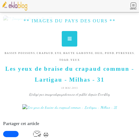
MENU
** IMAGES DU PAYS DES OURS **
,
,
,
,
,
,
,
BASSIN POISSONS
CRAPAUD
EYE
HAUTE GARONNE
OEIL
POND
PYRENEES
,
TOAD
YEUX
Les yeux de braise du crapaud commun -
Lartigau - Milhas - 31
18 MAI 2015
Rédigé par imagesdupaysdesours et publié depuis Overblog
Partager cet article