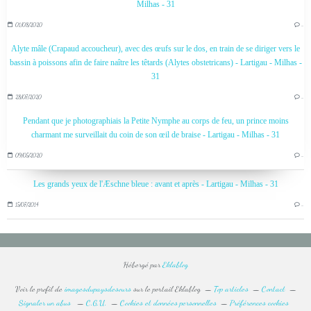
Milhas - 31
01/08/2020
…
Alyte mâle (Crapaud accoucheur), avec des œufs sur le dos, en train de se diriger vers le
bassin à poissons afin de faire naître les têtards (Alytes obstetricans) - Lartigau - Milhas -
31
28/07/2020
…
Pendant que je photographiais la Petite Nymphe au corps de feu, un prince moins
charmant me surveillait du coin de son œil de braise - Lartigau - Milhas - 31
09/05/2020
…
Les grands yeux de l'Æschne bleue : avant et après - Lartigau - Milhas - 31
15/07/2014
…
Hébergé par
Eklablog
Voir le profil de
imagesdupaysdesours
sur le portail Eklablog
Top articles
Contact
Signaler un abus
C.G.U.
Cookies et données personnelles
Préférences cookies