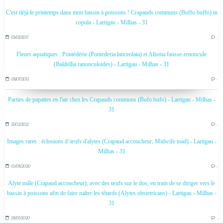
C'est déjà le printemps dans mon bassin à poissons ! Crapauds communs (Buffo buffo) in
copula - Lartigau - Milhas - 31
03/03/2017
…
Fleurs aquatiques : Pontédérie (Pontederia lanceolata) et Alisma fausse-renoncule
(Baldellia ranunculoides) - Lartigau - Milhas - 31
08/07/2015
…
Parties de papattes en l'air chez les Crapauds communs (Bufo bufo) - Lartigau - Milhas -
31
27/02/2021
…
Images rares : éclosions d’œufs d'alytes (Crapaud accoucheur, Midwife toad) - Lartigau -
Milhas - 31
01/08/2020
…
Alyte mâle (Crapaud accoucheur), avec des œufs sur le dos, en train de se diriger vers le
bassin à poissons afin de faire naître les têtards (Alytes obstetricans) - Lartigau - Milhas -
31
28/07/2020
…