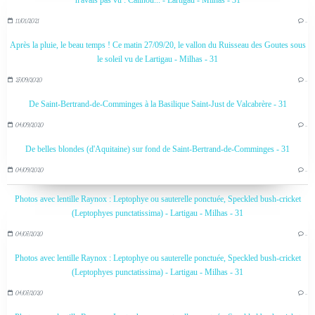
n'avais pas vu : Câlinou... - Lartigau - Milhas - 31
11/01/2021
…
Après la pluie, le beau temps ! Ce matin 27/09/20, le vallon du Ruisseau des Goutes sous
le soleil vu de Lartigau - Milhas - 31
27/09/2020
…
De Saint-Bertrand-de-Comminges à la Basilique Saint-Just de Valcabrère - 31
04/09/2020
…
De belles blondes (d'Aquitaine) sur fond de Saint-Bertrand-de-Comminges - 31
04/09/2020
…
Photos avec lentille Raynox : Leptophye ou sauterelle ponctuée, Speckled bush-cricket
(Leptophyes punctatissima) - Lartigau - Milhas - 31
04/07/2020
…
Photos avec lentille Raynox : Leptophye ou sauterelle ponctuée, Speckled bush-cricket
(Leptophyes punctatissima) - Lartigau - Milhas - 31
04/07/2020
…