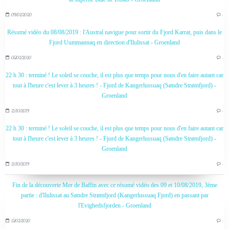
09/02/2020
…
Résumé vidéo du 08/08/2019 : l'Austral navigue pour sortir du Fjord Karrat, puis dans le
Fjord Uummannaq en direction d'Ilulissat - Groenland
05/02/2020
…
22 h 30 : terminé ! Le soleil se couche, il est plus que temps pour nous d'en faire autant car
tout à l'heure c'est lever à 3 heures ! - Fjord de Kangerlussuaq (Søndre Strømfjord) -
Groenland
21/10/2019
…
22 h 30 : terminé ! Le soleil se couche, il est plus que temps pour nous d'en faire autant car
tout à l'heure c'est lever à 3 heures ! - Fjord de Kangerlussuaq (Søndre Strømfjord) -
Groenland
21/10/2019
…
Fin de la découverte Mer de Baffin avec ce résumé vidéo des 09 et 10/08/2019, 3ème
partie : d'Ilulissat au Søndre Strømfjord (Kangerlussuaq Fjord) en passant par
l'Evighedsfjorden - Groenland
15/02/2020
…