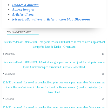
Images d'ailleurs
Autres images
Articles divers
Récupération divers articles ancien blog Blogzoom
VOUS AIMEREZ AUSSI :
Résumé vidéo du 09/08/2019, 1ère partie : visite d'Ilulissat, ville très colorée surplombant
la superbe Baie de Disko - Groenland
09/02/2020
…
Résumé vidéo du 08/08/2019 : l'Austral navigue pour sortir du Fjord Karrat, puis dans le
Fjord Uummannaq en direction d'Ilulissat - Groenland
05/02/2020
…
22 h 30 : terminé ! Le soleil se couche, il est plus que temps pour nous d'en faire autant car
tout à l'heure c'est lever à 3 heures ! - Fjord de Kangerlussuaq (Søndre Strømfjord) -
Groenland
21/10/2019
…
22 h 30 : terminé ! Le soleil se couche, il est plus que temps pour nous d'en faire autant car