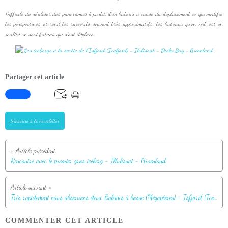
Difficile de réaliser des panoramas à partir d'un bateau à cause du déplacement ce qui modifie
les perspectives et rend les raccords souvent très approximatifs, les bateaux qu'on voit est en
réalité un seul bateau qui s'est déplacé...
Partager cet article
S'inscrire à la newsletter
Rencontre avec le premier gros iceberg - Illulissat - Groenland
Très rapidement nous observons deux Baleines à bosse (Mégaptères) - Isfjord (Icefjord) - Ilulissat - Disko Bay - Groenland
COMMENTER CET ARTICLE