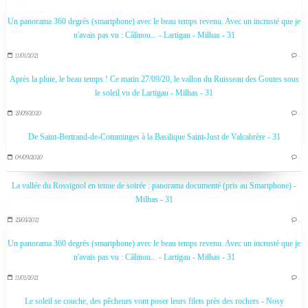
Un panorama 360 degrés (smartphone) avec le beau temps revenu. Avec un incrusté que je
n'avais pas vu : Câlinou... - Lartigau - Milhas - 31
11/01/2021
…
Après la pluie, le beau temps ! Ce matin 27/09/20, le vallon du Ruisseau des Goutes sous
le soleil vu de Lartigau - Milhas - 31
27/09/2020
…
De Saint-Bertrand-de-Comminges à la Basilique Saint-Just de Valcabrère - 31
04/09/2020
…
La vallée du Rossignol en tenue de soirée : panorama documenté (pris au Smartphone) -
Milhas - 31
23/03/2021
…
Un panorama 360 degrés (smartphone) avec le beau temps revenu. Avec un incrusté que je
n'avais pas vu : Câlinou... - Lartigau - Milhas - 31
11/01/2021
…
Le soleil se couche, des pêcheurs vont poser leurs filets près des rochers - Nosy