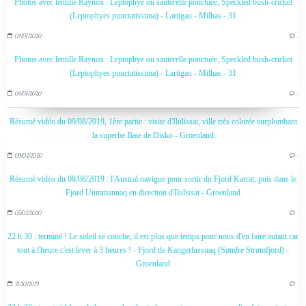
Photos avec lentille Raynox : Leptophye ou sauterelle ponctuée, Speckled bush-cricket
(Leptophyes punctatissima) - Lartigau - Milhas - 31
04/07/2020
…
Photos avec lentille Raynox : Leptophye ou sauterelle ponctuée, Speckled bush-cricket
(Leptophyes punctatissima) - Lartigau - Milhas - 31
04/07/2020
…
Résumé vidéo du 09/08/2019, 1ère partie : visite d'Ilulissat, ville très colorée surplombant
la superbe Baie de Disko - Groenland
09/02/2020
…
Résumé vidéo du 08/08/2019 : l'Austral navigue pour sortir du Fjord Karrat, puis dans le
Fjord Uummannaq en direction d'Ilulissat - Groenland
05/02/2020
…
22 h 30 : terminé ! Le soleil se couche, il est plus que temps pour nous d'en faire autant car
tout à l'heure c'est lever à 3 heures ! - Fjord de Kangerlussuaq (Søndre Strømfjord) -
Groenland
21/10/2019
…