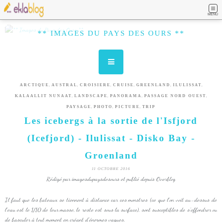
MENU
** IMAGES DU PAYS DES OURS **
,
,
,
,
,
,
ARCTIQUE
AUSTRAL
CROISIERE
CRUISE
GREENLAND
ILULISSAT
,
,
,
,
KALAALLIT NUNAAT
LANDSCAPE
PANORAMA
PASSAGE NORD OUEST
,
,
,
PAYSAGE
PHOTO
PICTURE
TRIP
Les icebergs à la sortie de l'Isfjord
(Icefjord) - Ilulissat - Disko Bay -
Groenland
11 OCTOBRE 2016
Rédigé par imagesdupaysdesours et publié depuis Overblog
Il faut que les bateaux se tiennent à distance car ces monstres (ce que l'on voit au-dessus de
l'eau est le 1/10 de leur masse, le reste est sous la surface), sont susceptibles de s'effondrer ou
de basculer à tout moment en créant d'énormes vagues.