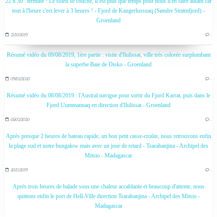
22 h 30 : terminé ! Le soleil se couche, il est plus que temps pour nous d'en faire autant car
tout à l'heure c'est lever à 3 heures ! - Fjord de Kangerlussuaq (Søndre Strømfjord) -
Groenland
21/10/2019
…
Résumé vidéo du 09/08/2019, 1ère partie : visite d'Ilulissat, ville très colorée surplombant
la superbe Baie de Disko - Groenland
09/02/2020
…
Résumé vidéo du 08/08/2019 : l'Austral navigue pour sortir du Fjord Karrat, puis dans le
Fjord Uummannaq en direction d'Ilulissat - Groenland
05/02/2020
…
Après presque 2 heures de bateau rapide, un bon petit casse-croûte, nous retrouvons enfin
la plage sud et notre bungalow mais avec un jour de retard - Tsarabanjina - Archipel des
Mitsio - Madagascar
20/11/2019
…
Après trois heures de balade sous une chaleur accablante et beaucoup d'attente, nous
quittons enfin le port de Hell-Ville direction Tsarabanjina - Archipel des Mitsio -
Madagascar