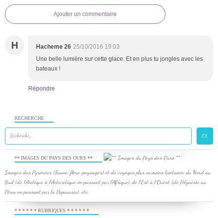
Ajouter un commentaire
H
Hacheme 26
25/10/2016 19:03
Une belle lumière sur cette glace. Et en plus tu jongles avec les
bateaux !
Répondre
RECHERCHE
** IMAGES DU PAYS DES OURS **
Images des Pyrénées (Faune, flore, paysages) et de voyages plus ou moins lointains, du Nord au
Sud (de l'Arctique à l'Antarctique en passant par l'Afrique), de l'Est à l'Ouest (de Polynésie au
Pérou en passant par la Papouasie), etc.
* * * * * * RUBRIQUES * * * * * *