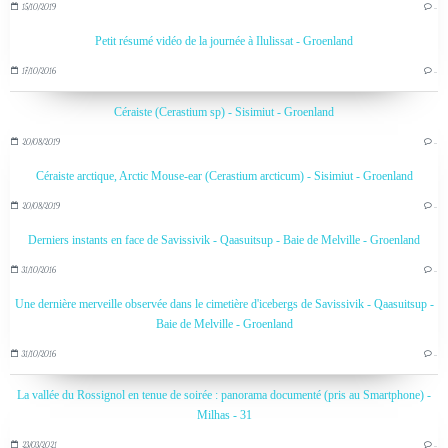
15/10/2019
…
Petit résumé vidéo de la journée à Ilulissat - Groenland
17/10/2016
…
Céraiste (Cerastium sp) - Sisimiut - Groenland
20/08/2019
…
Céraiste arctique, Arctic Mouse-ear (Cerastium arcticum) - Sisimiut - Groenland
20/08/2019
…
Derniers instants en face de Savissivik - Qaasuitsup - Baie de Melville - Groenland
31/10/2016
…
Une dernière merveille observée dans le cimetière d'icebergs de Savissivik - Qaasuitsup -
Baie de Melville - Groenland
31/10/2016
…
La vallée du Rossignol en tenue de soirée : panorama documenté (pris au Smartphone) -
Milhas - 31
23/03/2021
…