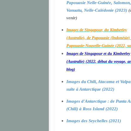
Papouasie Nelle-Guinée, Salomon,
Vanuatu, Nelle-Calédonie (2023)
(
venir)
Images de Singapour, du Kimberley
(Australie), de Papouasie (Indonésie) 
Papouasie-Nouvelle-Guinée (2022, su
Images de Singapour et du Kimberley
(Australie) (2022, début du voyage, a
blog)
Images du Chili, Atacama et Valpa
suite à Antarctique (2022)
Images d'Antarctique : de Punta A
(Chili) à Ross Island (2022)
Images des Seychelles (2021)