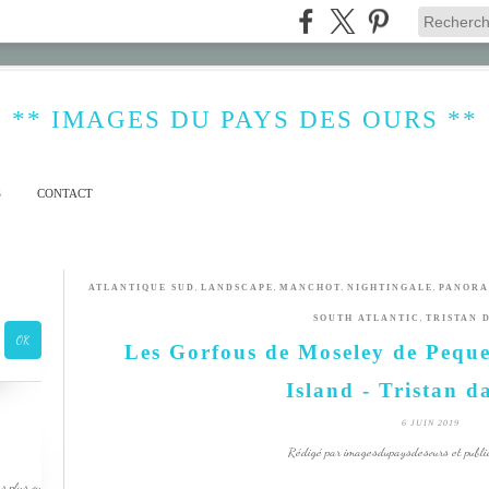
** IMAGES DU PAYS DES OURS **
S
CONTACT
,
,
,
,
ATLANTIQUE SUD
LANDSCAPE
MANCHOT
NIGHTINGALE
PANOR
,
SOUTH ATLANTIC
TRISTAN 
Les Gorfous de Moseley de Peque
Island - Tristan 
6 JUIN 2019
Rédigé par imagesdupaysdesours et publi
s plus ou