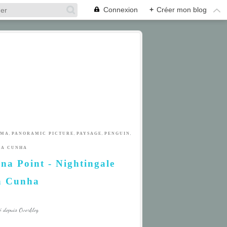
Connexion
+
Créer mon blog
,
,
,
,
AMA
PANORAMIC PICTURE
PAYSAGE
PENGUIN
DA CUNHA
na Point - Nightingale
da Cunha
é depuis Overblog