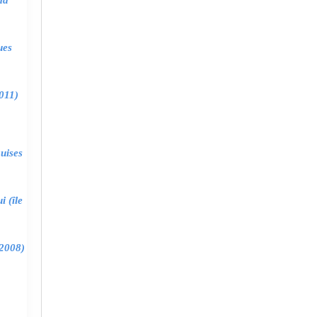
ma
ues
011)
uises
 (île
2008)