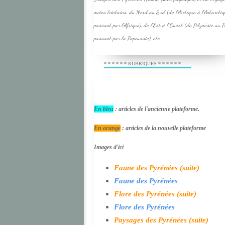
moins lointains, du Nord au Sud (de l'Arctique à l'Antarcti
passant par l'Afrique), de l'Est à l'Ouest (de Polynésie au 
passant par la Papouasie), etc.
* * * * * * RUBRIQUES * * * * * *
En bleu
: articles de l'ancienne plateforme.
En orange
: articles de la nouvelle plateforme
Images d'ici
Faune des Pyrénées (suite)
Faune des Pyrénées
Flore des Pyrénées (suite)
Flore des Pyrénées
Paysages des Pyrénées (suite)