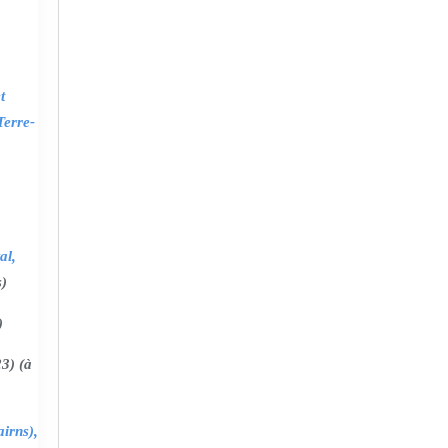
t
Terre-
al,
s)
)
3) (à
irns),