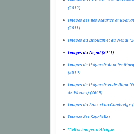
Images du Costa-Rica et du Pana
(2012)
Images des îles Maurice et Rodrig
(2011)
Images du Bhoutan et du Népal (2
Images du Népal (2011)
Images de Polynésie dont les Marq
(2010)
Images de Polynésie et de Rapa Nui
de Pâques) (2009)
Images du Laos et du Cambodge (
Images des Seychelles
Vielles images d'Afrique