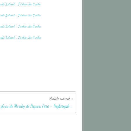
Les Gorfous de Moseley de Pequena Point - Nightingale Island - Tristan da Cunha