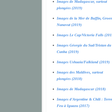
Images de Madagascar, surtout
plongées (2019)
Images de la Mer de Baffin, Groen
Nunavut (2019)
Images Le Cap/Victoria Falls (201
Images Géorgie du Sud/Tristan da
Cunha (2019)
Images Ushuaia/Falkland (2019)
Images des Maldives, surtout
plongées (2018)
Images de Madagascar (2018)
Images d'Argentine & Chili : Terr
Feu à Iguazu (2017)