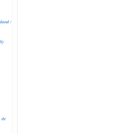
land /
9)
e de