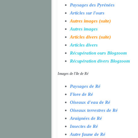
Paysages des Pyrénées
Articles sur l'ours
Autres images (suite)
Autres images
Articles divers (suite)
Articles divers
Récupération ours Blogzoom
Récupération divers Blogzoom
Images de l'île de Ré
Paysages de Ré
Flore de Ré
Oiseaux d'eau de Ré
Oiseaux terrestres de Ré
Araignées de Ré
Insectes de Ré
Autre faune de Ré