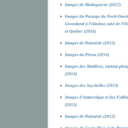
Images de Madagascar (2017)
Images du Passage du Nord-Ouest
Groenland à l'Alaska) suivi de l'O
et Québec (2016)
Images de Polynésie (2015)
Images du Pérou (2014)
Images des Maldives, surtout plon
(2014)
Images des Seychelles (2013)
Images d'Antarctique et des Falkl
(2013)
Images de Polynésie (2012)