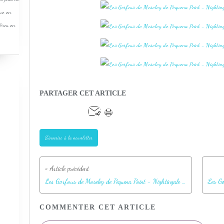
que en
Pérou en
PARTAGER CET ARTICLE
S'inscrire à la newsletter
Les Gorfous de Moseley de Pequena Point - Nightingale Island - Tristan da Cunha
COMMENTER CET ARTICLE