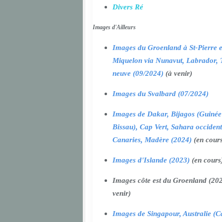
Divers Ré
Images d'Ailleurs
Images du Groenland à St-Pierre e
Miquelon via Nunavut, Labrador, 
neuve (09/2024)
(à venir)
Images du Svalbard (07/2024)
Images de Dakar, Bijagos (Guinée
Bissau), Cap Vert, Sahara occident
Canaries, Madère (2024)
(en cour
Images d'Islande (2023)
(en cours
Images côte est du Groenland (202
venir)
Images de Singapour, Australie (Ca