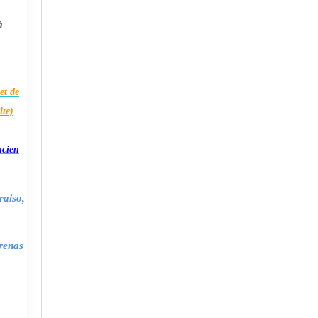
à
et de
ite)
ncien
raiso,
renas