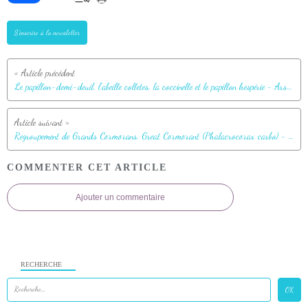
S'inscrire à la newsletter
Le papillon-demi-deuil, l'abeille colletes, la coccinelle et le papillon hespérie - Ars-en-Ré - Ile de Ré - 17
Regroupement de Grands Cormorans, Great Cormorant (Phalacrocorax carbo) - Ars-en-Ré - Ile de Ré - 17
COMMENTER CET ARTICLE
Ajouter un commentaire
RECHERCHE