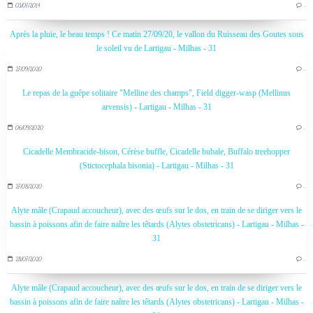
03/07/2014
…
Après la pluie, le beau temps ! Ce matin 27/09/20, le vallon du Ruisseau des Goutes sous
le soleil vu de Lartigau - Milhas - 31
27/09/2020
…
Le repas de la guêpe solitaire "Melline des champs", Field digger-wasp (Mellinus
arvensis) - Lartigau - Milhas - 31
06/09/2020
…
Cicadelle Membracide-bison, Cérèse buffle, Cicadelle bubale, Buffalo treehopper
(Stictocephala bisonia) - Lartigau - Milhas - 31
27/08/2020
…
Alyte mâle (Crapaud accoucheur), avec des œufs sur le dos, en train de se diriger vers le
bassin à poissons afin de faire naître les têtards (Alytes obstetricans) - Lartigau - Milhas -
31
28/07/2020
…
Alyte mâle (Crapaud accoucheur), avec des œufs sur le dos, en train de se diriger vers le
bassin à poissons afin de faire naître les têtards (Alytes obstetricans) - Lartigau - Milhas -