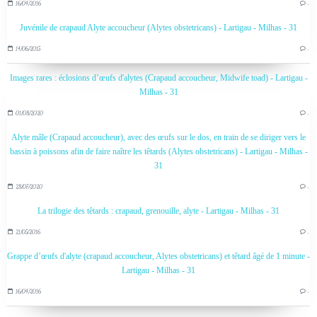
16/04/2016
…
Juvénile de crapaud Alyte accoucheur (Alytes obstetricans) - Lartigau - Milhas - 31
14/06/2015
…
Images rares : éclosions d’œufs d'alytes (Crapaud accoucheur, Midwife toad) - Lartigau -
Milhas - 31
01/08/2020
…
Alyte mâle (Crapaud accoucheur), avec des œufs sur le dos, en train de se diriger vers le
bassin à poissons afin de faire naître les têtards (Alytes obstetricans) - Lartigau - Milhas -
31
28/07/2020
…
La trilogie des têtards : crapaud, grenouille, alyte - Lartigau - Milhas - 31
21/05/2016
…
Grappe d’œufs d'alyte (crapaud accoucheur, Alytes obstetricans) et têtard âgé de 1 minute -
Lartigau - Milhas - 31
16/04/2016
…