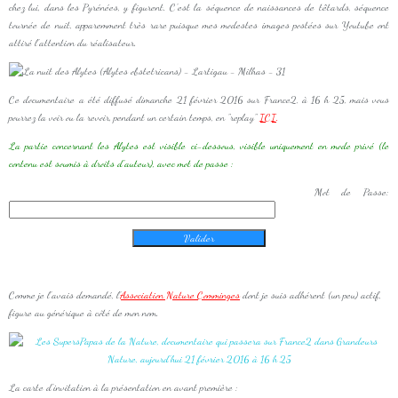
chez lui, dans les Pyrénées, y figurent. C'est la séquence de naissances de têtards, séquence
tournée de nuit, apparemment très rare puisque mes modestes images postées sur Youtube ont
attiré l'attention du réalisateur.
Ce documentaire a été diffusé dimanche 21 février 2016 sur France2, à 16 h 25, mais vous
pourrez la voir ou la revoir, pendant un certain temps, en "replay"
ICI
.
La partie concernant les Alytes est visible ci-dessous, visible uniquement en mode privé (le
contenu est soumis à droits d'auteur), avec mot de passe :
Mot de Passe:
Comme je l'avais demandé, l'
Association Nature Comminges
dont je suis adhérent (un peu) actif,
figure au générique à côté de mon nom.
La carte d'invitation à la présentation en avant première :