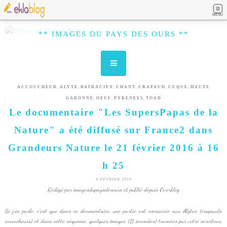
MENU
** IMAGES DU PAYS DES OURS **
,
,
,
,
,
,
ACCOUCHEUR
ALYTE
BATRACIEN
CHANT
CRAPAUD
CUQUE
HAUTE
,
,
,
GARONNE
OEUF
PYRENEES
TOAD
Le documentaire "Les SupersPapas de la
Nature" a été diffusé sur France2 dans
Grandeurs Nature le 21 février 2016 à 16
h 25
4 FÉVRIER 2016
Rédigé par imagesdupaysdesours et publié depuis Overblog
Si j'en parle, c'est que dans ce documentaire, une partie est consacrée aux Alytes (crapauds
accoucheurs) et dans cette séquence, quelques images (11 secondes) tournées par votre serviteur,