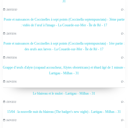
31
28/07/2020
…
Ponte et naissances de Coccinelles à sept points (Coccinella septempunctata) - 3ème partie
: vidéo de l’œuf à l'imago - La Couarde-sur-Mer - Île de Ré - 17
23/07/2016
…
Ponte et naissances de Coccinelles à sept points (Coccinella septempunctata) - 1ère partie :
des œufs aux larves - La Couarde-sur-Mer - Île de Ré - 17
09/07/2016
…
Grappe d’œufs d'alyte (crapaud accoucheur, Alytes obstetricans) et têtard âgé de 1 minute -
Lartigau - Milhas - 31
16/04/2016
…
Le blaireau et le mulot - Lartigau - Milhas - 31
17/04/2021
…
15/04 : la nouvelle nuit du blaireau (The badger's new night) - Lartigau - Milhas - 31
16/04/2021
…