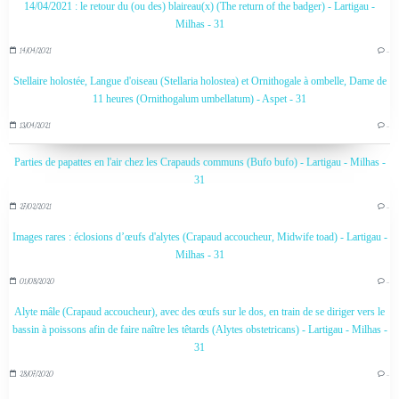
14/04/2021 : le retour du (ou des) blaireau(x) (The return of the badger) - Lartigau -
Milhas - 31
14/04/2021
…
Stellaire holostée, Langue d'oiseau (Stellaria holostea) et Ornithogale à ombelle, Dame de
11 heures (Ornithogalum umbellatum) - Aspet - 31
13/04/2021
…
Parties de papattes en l'air chez les Crapauds communs (Bufo bufo) - Lartigau - Milhas -
31
27/02/2021
…
Images rares : éclosions d’œufs d'alytes (Crapaud accoucheur, Midwife toad) - Lartigau -
Milhas - 31
01/08/2020
…
Alyte mâle (Crapaud accoucheur), avec des œufs sur le dos, en train de se diriger vers le
bassin à poissons afin de faire naître les têtards (Alytes obstetricans) - Lartigau - Milhas -
31
28/07/2020
…