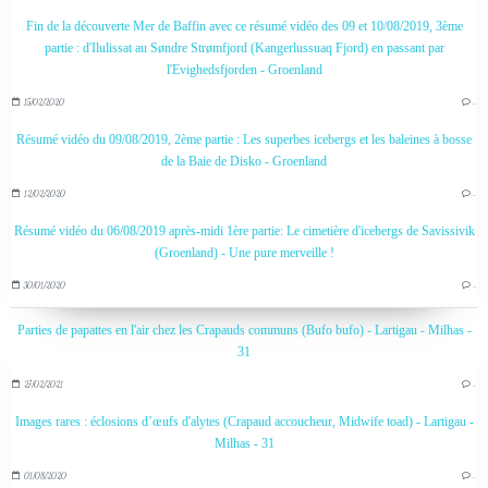
Fin de la découverte Mer de Baffin avec ce résumé vidéo des 09 et 10/08/2019, 3ème
partie : d'Ilulissat au Søndre Strømfjord (Kangerlussuaq Fjord) en passant par
l'Evighedsfjorden - Groenland
15/02/2020
…
Résumé vidéo du 09/08/2019, 2ème partie : Les superbes icebergs et les baleines à bosse
de la Baie de Disko - Groenland
12/02/2020
…
Résumé vidéo du 06/08/2019 après-midi 1ère partie: Le cimetière d'icebergs de Savissivik
(Groenland) - Une pure merveille !
30/01/2020
…
Parties de papattes en l'air chez les Crapauds communs (Bufo bufo) - Lartigau - Milhas -
31
27/02/2021
…
Images rares : éclosions d’œufs d'alytes (Crapaud accoucheur, Midwife toad) - Lartigau -
Milhas - 31
01/08/2020
…