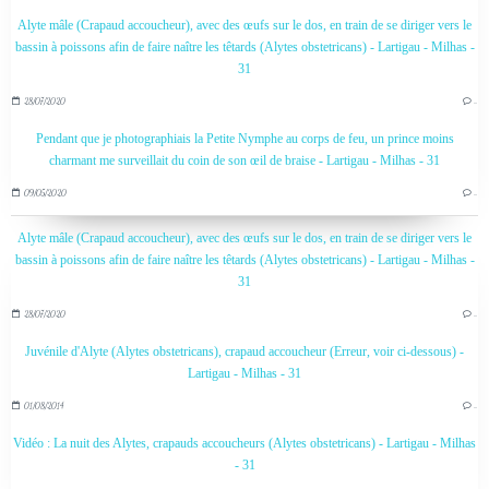
Alyte mâle (Crapaud accoucheur), avec des œufs sur le dos, en train de se diriger vers le
bassin à poissons afin de faire naître les têtards (Alytes obstetricans) - Lartigau - Milhas -
31
28/07/2020
…
Pendant que je photographiais la Petite Nymphe au corps de feu, un prince moins
charmant me surveillait du coin de son œil de braise - Lartigau - Milhas - 31
09/05/2020
…
Alyte mâle (Crapaud accoucheur), avec des œufs sur le dos, en train de se diriger vers le
bassin à poissons afin de faire naître les têtards (Alytes obstetricans) - Lartigau - Milhas -
31
28/07/2020
…
Juvénile d'Alyte (Alytes obstetricans), crapaud accoucheur (Erreur, voir ci-dessous) -
Lartigau - Milhas - 31
01/08/2014
…
Vidéo : La nuit des Alytes, crapauds accoucheurs (Alytes obstetricans) - Lartigau - Milhas
- 31