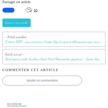
Partager cet article
S'inscrire à la newsletter
11 mars 2019 : nous arrivons à Cooper Bay où nous ne débarquerons pas, nous ferons uniquement une sortie en Zodiac le long de la côte - Géorgie du Sud
Pétrel géant juvénile, Southern Giant Petrel (Macronectes giganteus) - Cooper Bay - Géorgie du Sud
COMMENTER CET ARTICLE
Ajouter un commentaire
RECHERCHE