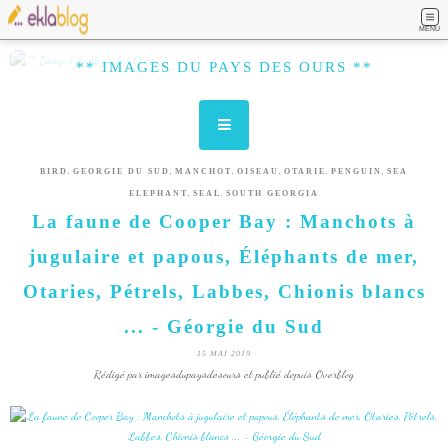
MENU
** IMAGES DU PAYS DES OURS **
,
,
,
,
,
,
BIRD
GEORGIE DU SUD
MANCHOT
OISEAU
OTARIE
PENGUIN
SEA
,
,
ELEPHANT
SEAL
SOUTH GEORGIA
La faune de Cooper Bay : Manchots à
jugulaire et papous, Éléphants de mer,
Otaries, Pétrels, Labbes, Chionis blancs
... - Géorgie du Sud
15 MAI 2019
Rédigé par imagesdupaysdesours et publié depuis Overblog