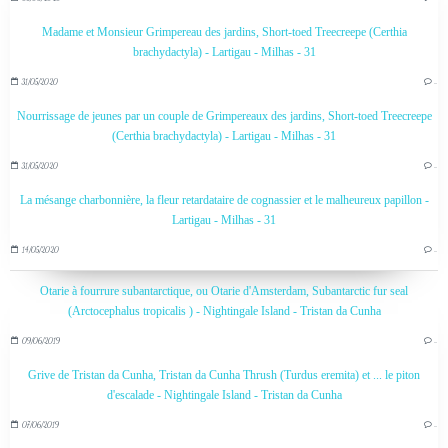
Madame et Monsieur Grimpereau des jardins, Short-toed Treecreepe (Certhia
brachydactyla) - Lartigau - Milhas - 31
31/05/2020
…
Nourrissage de jeunes par un couple de Grimpereaux des jardins, Short-toed Treecreepe
(Certhia brachydactyla) - Lartigau - Milhas - 31
31/05/2020
…
La mésange charbonnière, la fleur retardataire de cognassier et le malheureux papillon -
Lartigau - Milhas - 31
14/05/2020
…
Otarie à fourrure subantarctique, ou Otarie d'Amsterdam, Subantarctic fur seal
(Arctocephalus tropicalis ) - Nightingale Island - Tristan da Cunha
09/06/2019
…
Grive de Tristan da Cunha, Tristan da Cunha Thrush (Turdus eremita) et ... le piton
d'escalade - Nightingale Island - Tristan da Cunha
07/06/2019
…