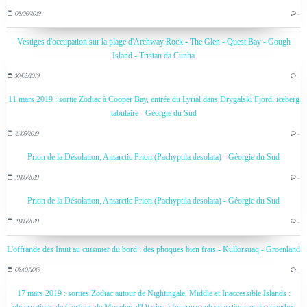
08/06/2019
…
Vestiges d'occupation sur la plage d'Archway Rock - The Glen - Quest Bay - Gough
Island - Tristan da Cunha
30/05/2019
…
11 mars 2019 : sortie Zodiac à Cooper Bay, entrée du Lyrial dans Drygalski Fjord, iceberg
tabulaire - Géorgie du Sud
21/05/2019
…
Prion de la Désolation, Antarctic Prion (Pachyptila desolata) - Géorgie du Sud
19/05/2019
…
Prion de la Désolation, Antarctic Prion (Pachyptila desolata) - Géorgie du Sud
19/05/2019
…
L'offrande des Inuit au cuisinier du bord : des phoques bien frais - Kullorsuaq - Groenland
08/10/2019
…
17 mars 2019 : sorties Zodiac autour de Nightingale, Middle et Inaccessible Islands :