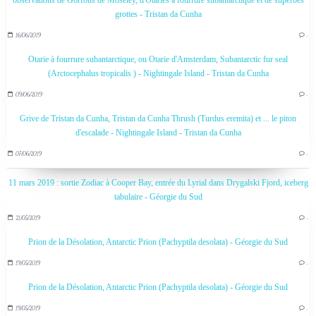
observations de Gorfous de Moseley, d'Otaries à fourrure subantarctique et de superbes
grottes - Tristan da Cunha
16/06/2019
…
Otarie à fourrure subantarctique, ou Otarie d'Amsterdam, Subantarctic fur seal
(Arctocephalus tropicalis ) - Nightingale Island - Tristan da Cunha
09/06/2019
…
Grive de Tristan da Cunha, Tristan da Cunha Thrush (Turdus eremita) et ... le piton
d'escalade - Nightingale Island - Tristan da Cunha
07/06/2019
…
11 mars 2019 : sortie Zodiac à Cooper Bay, entrée du Lyrial dans Drygalski Fjord, iceberg
tabulaire - Géorgie du Sud
21/05/2019
…
Prion de la Désolation, Antarctic Prion (Pachyptila desolata) - Géorgie du Sud
19/05/2019
…
Prion de la Désolation, Antarctic Prion (Pachyptila desolata) - Géorgie du Sud
19/05/2019
…