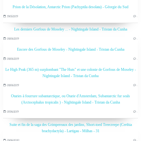
Prion de la Désolation, Antarctic Prion (Pachyptila desolata) - Géorgie du Sud
19/05/2019
…
Les derniers Gorfous de Moseley ... - Nightingale Island - Tristan da Cunha
08/06/2019
…
Encore des Gorfous de Moseley - Nightingale Island - Tristan da Cunha
08/06/2019
…
Le High Peak (365 m) surplombant "The Huts" et une colonie de Gorfous de Moseley -
Nightingale Island - Tristan da Cunha
08/06/2019
…
Otaries à fourrure subantarctique, ou Otarie d'Amsterdam, Subantarctic fur seals
(Arctocephalus tropicalis ) - Nightingale Island - Tristan da Cunha
07/06/2019
…
Suite et fin de la saga des Grimpereaux des jardins, Short-toed Treecreepe (Certhia
brachydactyla) - Lartigau - Milhas - 31
03/06/2020
…