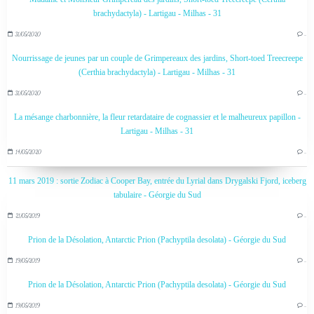
brachydactyla) - Lartigau - Milhas - 31
31/05/2020
…
Nourrissage de jeunes par un couple de Grimpereaux des jardins, Short-toed Treecreepe
(Certhia brachydactyla) - Lartigau - Milhas - 31
31/05/2020
…
La mésange charbonnière, la fleur retardataire de cognassier et le malheureux papillon -
Lartigau - Milhas - 31
14/05/2020
…
11 mars 2019 : sortie Zodiac à Cooper Bay, entrée du Lyrial dans Drygalski Fjord, iceberg
tabulaire - Géorgie du Sud
21/05/2019
…
Prion de la Désolation, Antarctic Prion (Pachyptila desolata) - Géorgie du Sud
19/05/2019
…
Prion de la Désolation, Antarctic Prion (Pachyptila desolata) - Géorgie du Sud
19/05/2019
…