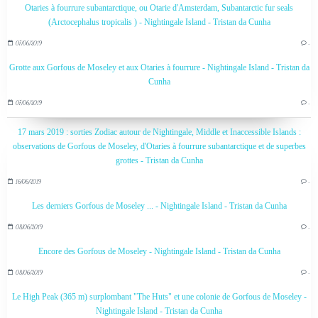
Otaries à fourrure subantarctique, ou Otarie d'Amsterdam, Subantarctic fur seals
(Arctocephalus tropicalis ) - Nightingale Island - Tristan da Cunha
07/06/2019
…
Grotte aux Gorfous de Moseley et aux Otaries à fourrure - Nightingale Island - Tristan da
Cunha
07/06/2019
…
17 mars 2019 : sorties Zodiac autour de Nightingale, Middle et Inaccessible Islands :
observations de Gorfous de Moseley, d'Otaries à fourrure subantarctique et de superbes
grottes - Tristan da Cunha
16/06/2019
…
Les derniers Gorfous de Moseley ... - Nightingale Island - Tristan da Cunha
08/06/2019
…
Encore des Gorfous de Moseley - Nightingale Island - Tristan da Cunha
08/06/2019
…
Le High Peak (365 m) surplombant "The Huts" et une colonie de Gorfous de Moseley -
Nightingale Island - Tristan da Cunha