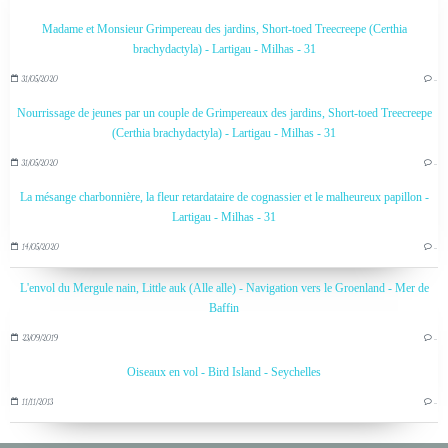
Madame et Monsieur Grimpereau des jardins, Short-toed Treecreepe (Certhia
brachydactyla) - Lartigau - Milhas - 31
31/05/2020
…
Nourrissage de jeunes par un couple de Grimpereaux des jardins, Short-toed Treecreepe
(Certhia brachydactyla) - Lartigau - Milhas - 31
31/05/2020
…
La mésange charbonnière, la fleur retardataire de cognassier et le malheureux papillon -
Lartigau - Milhas - 31
14/05/2020
…
L'envol du Mergule nain, Little auk (Alle alle) - Navigation vers le Groenland - Mer de
Baffin
23/09/2019
…
Oiseaux en vol - Bird Island - Seychelles
11/11/2013
…