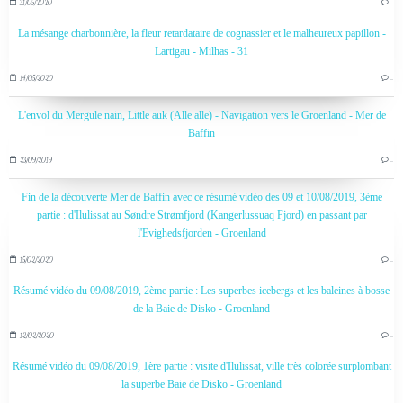
31/05/2020
…
La mésange charbonnière, la fleur retardataire de cognassier et le malheureux papillon -
Lartigau - Milhas - 31
14/05/2020
…
L'envol du Mergule nain, Little auk (Alle alle) - Navigation vers le Groenland - Mer de
Baffin
23/09/2019
…
Fin de la découverte Mer de Baffin avec ce résumé vidéo des 09 et 10/08/2019, 3ème
partie : d'Ilulissat au Søndre Strømfjord (Kangerlussuaq Fjord) en passant par
l'Evighedsfjorden - Groenland
15/02/2020
…
Résumé vidéo du 09/08/2019, 2ème partie : Les superbes icebergs et les baleines à bosse
de la Baie de Disko - Groenland
12/02/2020
…
Résumé vidéo du 09/08/2019, 1ère partie : visite d'Ilulissat, ville très colorée surplombant
la superbe Baie de Disko - Groenland