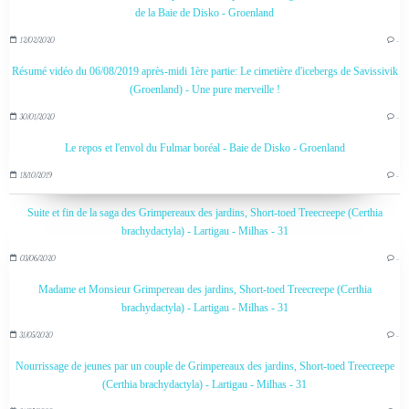
de la Baie de Disko - Groenland
12/02/2020
…
Résumé vidéo du 06/08/2019 après-midi 1ère partie: Le cimetière d'icebergs de Savissivik
(Groenland) - Une pure merveille !
30/01/2020
…
Le repos et l'envol du Fulmar boréal - Baie de Disko - Groenland
18/10/2019
…
Suite et fin de la saga des Grimpereaux des jardins, Short-toed Treecreepe (Certhia
brachydactyla) - Lartigau - Milhas - 31
03/06/2020
…
Madame et Monsieur Grimpereau des jardins, Short-toed Treecreepe (Certhia
brachydactyla) - Lartigau - Milhas - 31
31/05/2020
…
Nourrissage de jeunes par un couple de Grimpereaux des jardins, Short-toed Treecreepe
(Certhia brachydactyla) - Lartigau - Milhas - 31