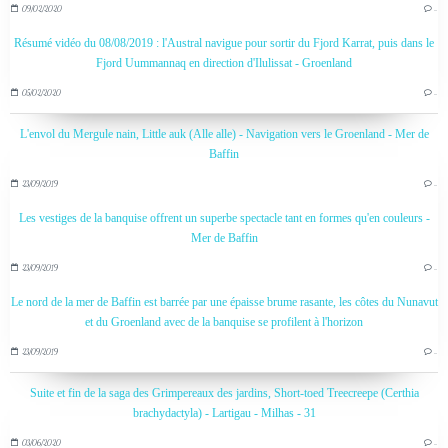
09/02/2020
…
Résumé vidéo du 08/08/2019 : l'Austral navigue pour sortir du Fjord Karrat, puis dans le
Fjord Uummannaq en direction d'Ilulissat - Groenland
05/02/2020
…
L'envol du Mergule nain, Little auk (Alle alle) - Navigation vers le Groenland - Mer de
Baffin
23/09/2019
…
Les vestiges de la banquise offrent un superbe spectacle tant en formes qu'en couleurs -
Mer de Baffin
23/09/2019
…
Le nord de la mer de Baffin est barrée par une épaisse brume rasante, les côtes du Nunavut
et du Groenland avec de la banquise se profilent à l'horizon
23/09/2019
…
Suite et fin de la saga des Grimpereaux des jardins, Short-toed Treecreepe (Certhia
brachydactyla) - Lartigau - Milhas - 31
03/06/2020
…