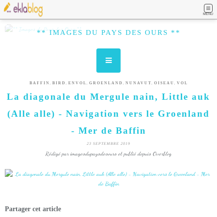
MENU
** IMAGES DU PAYS DES OURS **
,
,
,
,
,
,
BAFFIN
BIRD
ENVOL
GROENLAND
NUNAVUT
OISEAU
VOL
La diagonale du Mergule nain, Little auk
(Alle alle) - Navigation vers le Groenland
- Mer de Baffin
23 SEPTEMBRE 2019
Rédigé par imagesdupaysdesours et publié depuis Overblog
Partager cet article