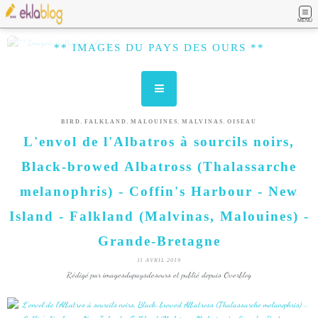
MENU
** IMAGES DU PAYS DES OURS **
,
,
,
,
BIRD
FALKLAND
MALOUINES
MALVINAS
OISEAU
L'envol de l'Albatros à sourcils noirs,
Black-browed Albatross (Thalassarche
melanophris) - Coffin's Harbour - New
Island - Falkland (Malvinas, Malouines) -
Grande-Bretagne
11 AVRIL 2019
Rédigé par imagesdupaysdesours et publié depuis Overblog