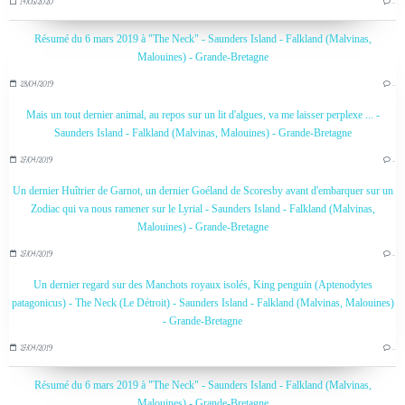
14/05/2020
…
Résumé du 6 mars 2019 à "The Neck" - Saunders Island - Falkland (Malvinas,
Malouines) - Grande-Bretagne
28/04/2019
…
Mais un tout dernier animal, au repos sur un lit d'algues, va me laisser perplexe ... -
Saunders Island - Falkland (Malvinas, Malouines) - Grande-Bretagne
27/04/2019
…
Un dernier Huîtrier de Garnot, un dernier Goéland de Scoresby avant d'embarquer sur un
Zodiac qui va nous ramener sur le Lyrial - Saunders Island - Falkland (Malvinas,
Malouines) - Grande-Bretagne
27/04/2019
…
Un dernier regard sur des Manchots royaux isolés, King penguin (Aptenodytes
patagonicus) - The Neck (Le Détroit) - Saunders Island - Falkland (Malvinas, Malouines)
- Grande-Bretagne
27/04/2019
…
Résumé du 6 mars 2019 à "The Neck" - Saunders Island - Falkland (Malvinas,
Malouines) - Grande-Bretagne