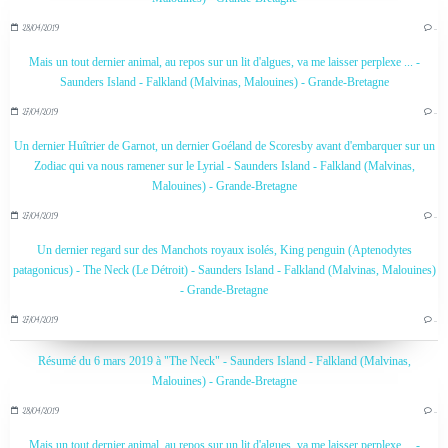
28/04/2019
…
Mais un tout dernier animal, au repos sur un lit d'algues, va me laisser perplexe ... -
Saunders Island - Falkland (Malvinas, Malouines) - Grande-Bretagne
27/04/2019
…
Un dernier Huîtrier de Garnot, un dernier Goéland de Scoresby avant d'embarquer sur un
Zodiac qui va nous ramener sur le Lyrial - Saunders Island - Falkland (Malvinas,
Malouines) - Grande-Bretagne
27/04/2019
…
Un dernier regard sur des Manchots royaux isolés, King penguin (Aptenodytes
patagonicus) - The Neck (Le Détroit) - Saunders Island - Falkland (Malvinas, Malouines)
- Grande-Bretagne
27/04/2019
…
Résumé du 6 mars 2019 à "The Neck" - Saunders Island - Falkland (Malvinas,
Malouines) - Grande-Bretagne
28/04/2019
…
Mais un tout dernier animal, au repos sur un lit d'algues, va me laisser perplexe ... -