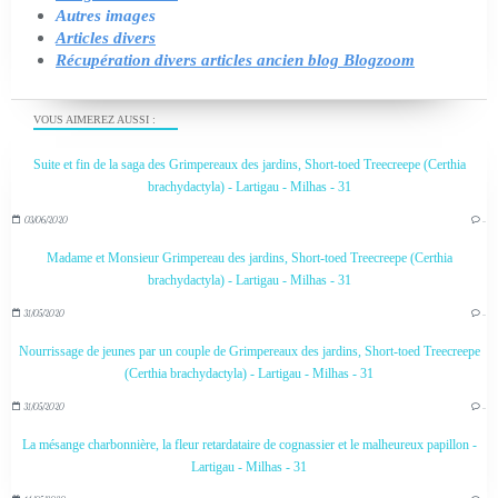
Autres images
Articles divers
Récupération divers articles ancien blog Blogzoom
VOUS AIMEREZ AUSSI :
Suite et fin de la saga des Grimpereaux des jardins, Short-toed Treecreepe (Certhia
brachydactyla) - Lartigau - Milhas - 31
03/06/2020
…
Madame et Monsieur Grimpereau des jardins, Short-toed Treecreepe (Certhia
brachydactyla) - Lartigau - Milhas - 31
31/05/2020
…
Nourrissage de jeunes par un couple de Grimpereaux des jardins, Short-toed Treecreepe
(Certhia brachydactyla) - Lartigau - Milhas - 31
31/05/2020
…
La mésange charbonnière, la fleur retardataire de cognassier et le malheureux papillon -
Lartigau - Milhas - 31