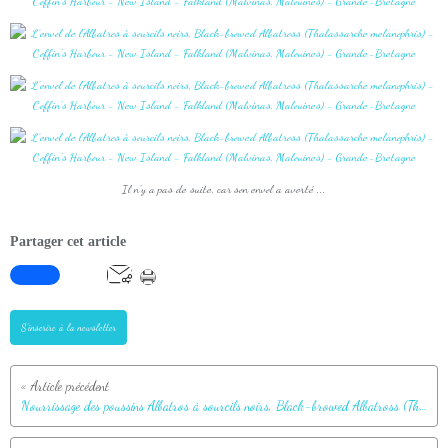
Il n'y a pas de suite, car son envol a avorté ...
Partager cet article
S'inscrire à la newsletter
Nourrissage des poussins Albatros à sourcils noirs, Black-browed Albatross (Thalassarche melanophris) - Coffin's Harbour - New Island - Falkland (Malvinas, Malouines) - Grande-Bretagne