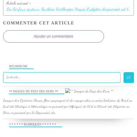
Les Gorfous sauteurs, Southern Rockhopper Penguin (Eudyptes chrysocome) ont leur territoire, mais empiètent aussi sur celui des Albatros - Coffin's Harbour - New Island - Falkland, Grande-Bretagne
COMMENTER CET ARTICLE
Ajouter un commentaire
RECHERCHE
** IMAGES DU PAYS DES OURS **
Images des Pyrénées (Faune, flore, paysages) et de voyages plus ou moins lointains, du Nord au
Sud (de l'Arctique à l'Antarctique en passant par l'Afrique), de l'Est à l'Ouest (de Polynésie au
Pérou en passant par la Papouasie), etc.
* * * * * * RUBRIQUES * * * * * *