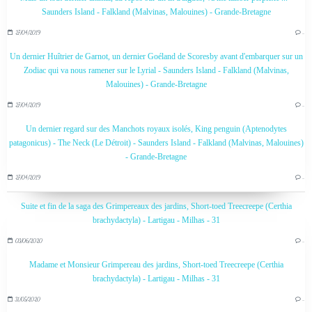
Saunders Island - Falkland (Malvinas, Malouines) - Grande-Bretagne
27/04/2019
…
Un dernier Huîtrier de Garnot, un dernier Goéland de Scoresby avant d'embarquer sur un
Zodiac qui va nous ramener sur le Lyrial - Saunders Island - Falkland (Malvinas,
Malouines) - Grande-Bretagne
27/04/2019
…
Un dernier regard sur des Manchots royaux isolés, King penguin (Aptenodytes
patagonicus) - The Neck (Le Détroit) - Saunders Island - Falkland (Malvinas, Malouines)
- Grande-Bretagne
27/04/2019
…
Suite et fin de la saga des Grimpereaux des jardins, Short-toed Treecreepe (Certhia
brachydactyla) - Lartigau - Milhas - 31
03/06/2020
…
Madame et Monsieur Grimpereau des jardins, Short-toed Treecreepe (Certhia
brachydactyla) - Lartigau - Milhas - 31
31/05/2020
…