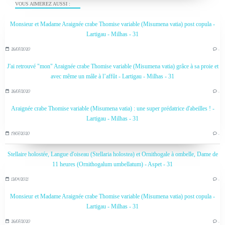
VOUS AIMEREZ AUSSI :
Monsieur et Madame Araignée crabe Thomise variable (Misumena vatia) post copula -
Lartigau - Milhas - 31
26/07/2020
…
J'ai retrouvé "mon" Araignée crabe Thomise variable (Misumena vatia) grâce à sa proie et
avec même un mâle à l’affût - Lartigau - Milhas - 31
26/07/2020
…
Araignée crabe Thomise variable (Misumena vatia) : une super prédatrice d'abeilles ! -
Lartigau - Milhas - 31
19/07/2020
…
Stellaire holostée, Langue d'oiseau (Stellaria holostea) et Ornithogale à ombelle, Dame de
11 heures (Ornithogalum umbellatum) - Aspet - 31
13/04/2021
…
Monsieur et Madame Araignée crabe Thomise variable (Misumena vatia) post copula -
Lartigau - Milhas - 31
26/07/2020
…