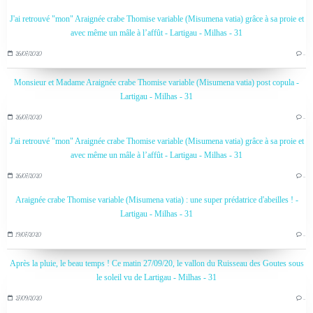
J'ai retrouvé "mon" Araignée crabe Thomise variable (Misumena vatia) grâce à sa proie et
avec même un mâle à l’affût - Lartigau - Milhas - 31
26/07/2020
…
Monsieur et Madame Araignée crabe Thomise variable (Misumena vatia) post copula -
Lartigau - Milhas - 31
26/07/2020
…
J'ai retrouvé "mon" Araignée crabe Thomise variable (Misumena vatia) grâce à sa proie et
avec même un mâle à l’affût - Lartigau - Milhas - 31
26/07/2020
…
Araignée crabe Thomise variable (Misumena vatia) : une super prédatrice d'abeilles ! -
Lartigau - Milhas - 31
19/07/2020
…
Après la pluie, le beau temps ! Ce matin 27/09/20, le vallon du Ruisseau des Goutes sous
le soleil vu de Lartigau - Milhas - 31
27/09/2020
…