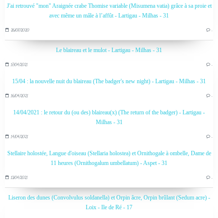
J'ai retrouvé "mon" Araignée crabe Thomise variable (Misumena vatia) grâce à sa proie et
avec même un mâle à l’affût - Lartigau - Milhas - 31
26/07/2020
…
Le blaireau et le mulot - Lartigau - Milhas - 31
17/04/2021
…
15/04 : la nouvelle nuit du blaireau (The badger's new night) - Lartigau - Milhas - 31
16/04/2021
…
14/04/2021 : le retour du (ou des) blaireau(x) (The return of the badger) - Lartigau -
Milhas - 31
14/04/2021
…
Stellaire holostée, Langue d'oiseau (Stellaria holostea) et Ornithogale à ombelle, Dame de
11 heures (Ornithogalum umbellatum) - Aspet - 31
13/04/2021
…
Liseron des dunes (Convolvulus soldanella) et Orpin âcre, Orpin brûlant (Sedum acre) -
Loix - Ile de Ré - 17