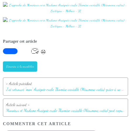
Partager cet article
S'inscrire à la newsletter
J'ai retrouvé "mon" Araignée crabe Thomise variable (Misumena vatia) grâce à sa proie et avec même un mâle à l’affût - Lartigau - Milhas - 31
Monsieur et Madame Araignée crabe Thomise variable (Misumena vatia) post copula - Lartigau - Milhas - 31
COMMENTER CET ARTICLE