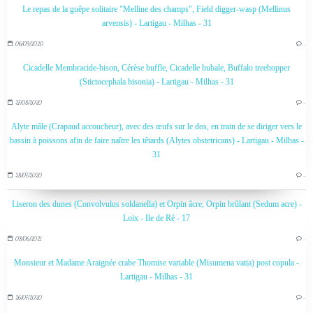
Le repas de la guêpe solitaire "Melline des champs", Field digger-wasp (Mellinus
arvensis) - Lartigau - Milhas - 31
06/09/2020
…
Cicadelle Membracide-bison, Cérèse buffle, Cicadelle bubale, Buffalo treehopper
(Stictocephala bisonia) - Lartigau - Milhas - 31
27/08/2020
…
Alyte mâle (Crapaud accoucheur), avec des œufs sur le dos, en train de se diriger vers le
bassin à poissons afin de faire naître les têtards (Alytes obstetricans) - Lartigau - Milhas -
31
28/07/2020
…
Liseron des dunes (Convolvulus soldanella) et Orpin âcre, Orpin brûlant (Sedum acre) -
Loix - Ile de Ré - 17
08/06/2021
…
Monsieur et Madame Araignée crabe Thomise variable (Misumena vatia) post copula -
Lartigau - Milhas - 31
26/07/2020
…