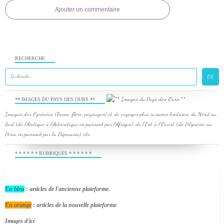
Ajouter un commentaire
RECHERCHE
** IMAGES DU PAYS DES OURS **
Images des Pyrénées (Faune, flore, paysages) et de voyages plus ou moins lointains, du Nord au
Sud (de l'Arctique à l'Antarctique en passant par l'Afrique), de l'Est à l'Ouest (de Polynésie au
Pérou en passant par la Papouasie), etc.
* * * * * * RUBRIQUES * * * * * *
En bleu
: articles de l'ancienne plateforme.
En orange
: articles de la nouvelle plateforme
Images d'ici