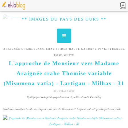
MENU
** IMAGES DU PAYS DES OURS **
,
,
,
,
,
,
ARAIGNÉE CRABE
BLANC
CRAB SPIDER
HAUTE GARONNE
PINK
PYRENEES
,
ROSE
WHITE
L'approche de Monsieur vers Madame
Araignée crabe Thomise variable
(Misumena vatia) - Lartigau - Milhas - 31
26 JUILLET 2020
Rédigé par imagesdupaysdesours et publié depuis Overblog
Madame écourte-t-elle son repas à la vue de Monsieur ? Toujours est-il qu'elle jette sa proie.