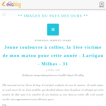
MENU
** IMAGES DU PAYS DES OURS **
,
,
PYRENEES
SERPENT
SNAKE
Jeune couleuvre à collier, la 1ère victime
de mon matou pour cette année - Lartigau
- Milhas - 31
6 AVRIL 2020
Rédigé par imagesdupaysdesours et publié depuis Overblog
Elle mesurait environ 25 cm de long, il s'est fait un plaisir de nous la ramener. Le matin même,
on avait sauvé la vie d'une merlette, qui cherchait pitance dans la pelouse et attrapée par notre
monstre de chat, mise à se remettre de ses émotions au noir, dans un carton, elle s'est ensuite
envolée sans apparemment aucune blessure grave.