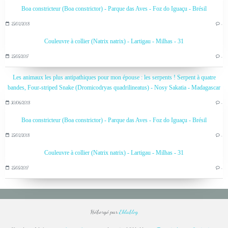
Boa constricteur (Boa constrictor) - Parque das Aves - Foz do Iguaçu - Brésil
25/02/2018
…
Couleuvre à collier (Natrix natrix) - Lartigau - Milhas - 31
25/05/2017
…
Les animaux les plus antipathiques pour mon épouse : les serpents ! Serpent à quatre
bandes, Four-striped Snake (Dromicodryas quadrilineatus) - Nosy Sakatia - Madagascar
30/06/2018
…
Boa constricteur (Boa constrictor) - Parque das Aves - Foz do Iguaçu - Brésil
25/02/2018
…
Couleuvre à collier (Natrix natrix) - Lartigau - Milhas - 31
25/05/2017
…
Hébergé par
Eklablog