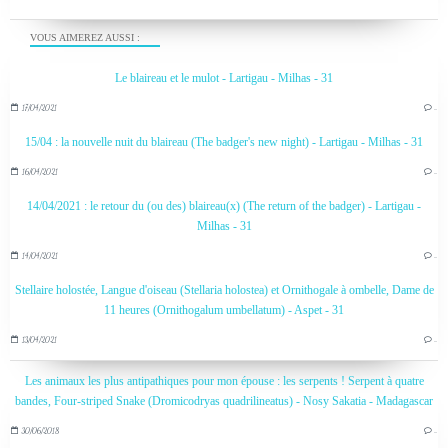
VOUS AIMEREZ AUSSI :
Le blaireau et le mulot - Lartigau - Milhas - 31
17/04/2021
…
15/04 : la nouvelle nuit du blaireau (The badger's new night) - Lartigau - Milhas - 31
16/04/2021
…
14/04/2021 : le retour du (ou des) blaireau(x) (The return of the badger) - Lartigau -
Milhas - 31
14/04/2021
…
Stellaire holostée, Langue d'oiseau (Stellaria holostea) et Ornithogale à ombelle, Dame de
11 heures (Ornithogalum umbellatum) - Aspet - 31
13/04/2021
…
Les animaux les plus antipathiques pour mon épouse : les serpents ! Serpent à quatre
bandes, Four-striped Snake (Dromicodryas quadrilineatus) - Nosy Sakatia - Madagascar
30/06/2018
…