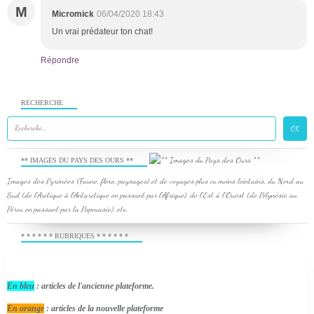
M
Micromick
06/04/2020 18:43
Un vrai prédateur ton chat!
Répondre
RECHERCHE
** IMAGES DU PAYS DES OURS **
Images des Pyrénées (Faune, flore, paysages) et de voyages plus ou moins lointains, du Nord au
Sud (de l'Arctique à l'Antarctique en passant par l'Afrique), de l'Est à l'Ouest (de Polynésie au
Pérou en passant par la Papouasie), etc.
* * * * * * RUBRIQUES * * * * * *
En bleu
: articles de l'ancienne plateforme.
En orange
: articles de la nouvelle plateforme