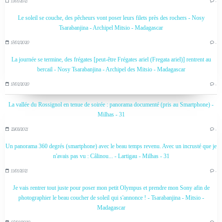
11/01/2021
…
Le soleil se couche, des pêcheurs vont poser leurs filets près des rochers - Nosy
Tsarabanjina - Archipel Mitsio - Madagascar
17/02/2020
…
La journée se termine, des frégates [peut-être Frégates ariel (Fregata ariel)] rentrent au
bercail - Nosy Tsarabanjina - Archipel des Mitsio - Madagascar
17/02/2020
…
La vallée du Rossignol en tenue de soirée : panorama documenté (pris au Smartphone) -
Milhas - 31
23/03/2021
…
Un panorama 360 degrés (smartphone) avec le beau temps revenu. Avec un incrusté que je
n'avais pas vu : Câlinou... - Lartigau - Milhas - 31
11/01/2021
…
Je vais rentrer tout juste pour poser mon petit Olympus et prendre mon Sony afin de
photographier le beau coucher de soleil qui s'annonce ! - Tsarabanjina - Mitsio -
Madagascar