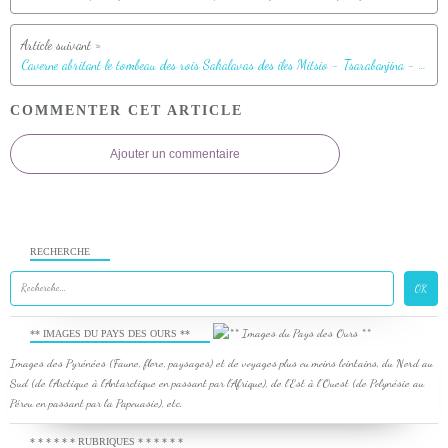
Caverne abritant le tombeau des rois Sakalavas des îles Mitsio - Tsarabanjina - Madagascar
COMMENTER CET ARTICLE
Ajouter un commentaire
RECHERCHE
** IMAGES DU PAYS DES OURS **
Images des Pyrénées (Faune, flore, paysages) et de voyages plus ou moins lointains, du Nord au
Sud (de l'Arctique à l'Antarctique en passant par l'Afrique), de l'Est à l'Ouest (de Polynésie au
Pérou en passant par la Papouasie), etc.
* * * * * * RUBRIQUES * * * * * *