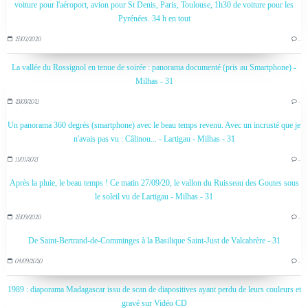
voiture pour l'aéroport, avion pour St Denis, Paris, Toulouse, 1h30 de voiture pour les
Pyrénées. 34 h en tout
27/02/2020
…
La vallée du Rossignol en tenue de soirée : panorama documenté (pris au Smartphone) -
Milhas - 31
23/03/2021
…
Un panorama 360 degrés (smartphone) avec le beau temps revenu. Avec un incrusté que je
n'avais pas vu : Câlinou... - Lartigau - Milhas - 31
11/01/2021
…
Après la pluie, le beau temps ! Ce matin 27/09/20, le vallon du Ruisseau des Goutes sous
le soleil vu de Lartigau - Milhas - 31
27/09/2020
…
De Saint-Bertrand-de-Comminges à la Basilique Saint-Just de Valcabrère - 31
04/09/2020
…
1989 : diaporama Madagascar issu de scan de diapositives ayant perdu de leurs couleurs et
gravé sur Vidéo CD