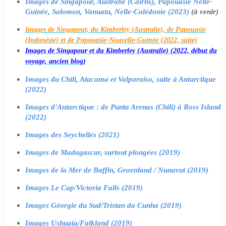
Images de Singapour, Australie (Cairns), Papouasie Nelle-
Guinée, Salomon, Vanuatu, Nelle-Calédonie (2023)
(à venir)
Images de Singapour, du Kimberley (Australie), de Papouasie
(Indonésie) et de Papouasie-Nouvelle-Guinée (2022, suite)
Images de Singapour et du Kimberley (Australie) (2022, début du
voyage, ancien blog)
Images du Chili, Atacama et Valparaiso, suite à Antarctique
(2022)
Images d'Antarctique : de Punta Arenas (Chili) à Ross Island
(2022)
Images des Seychelles (2021)
Images de Madagascar, surtout plongées (2019)
Images de la Mer de Baffin, Groenland / Nunavut (2019)
Images Le Cap/Victoria Falls (2019)
Images Géorgie du Sud/Tristan da Cunha (2019)
Images Ushuaia/Falkland (2019)