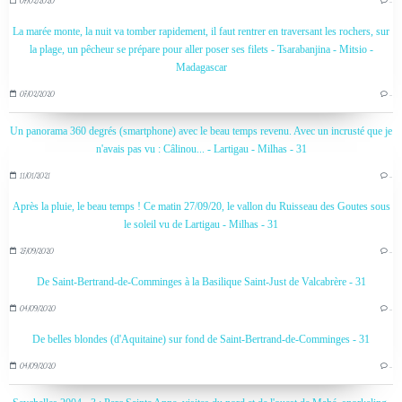
07/02/2020
…
La marée monte, la nuit va tomber rapidement, il faut rentrer en traversant les rochers, sur
la plage, un pêcheur se prépare pour aller poser ses filets - Tsarabanjina - Mitsio -
Madagascar
07/02/2020
…
Un panorama 360 degrés (smartphone) avec le beau temps revenu. Avec un incrusté que je
n'avais pas vu : Câlinou... - Lartigau - Milhas - 31
11/01/2021
…
Après la pluie, le beau temps ! Ce matin 27/09/20, le vallon du Ruisseau des Goutes sous
le soleil vu de Lartigau - Milhas - 31
27/09/2020
…
De Saint-Bertrand-de-Comminges à la Basilique Saint-Just de Valcabrère - 31
04/09/2020
…
De belles blondes (d'Aquitaine) sur fond de Saint-Bertrand-de-Comminges - 31
04/09/2020
…