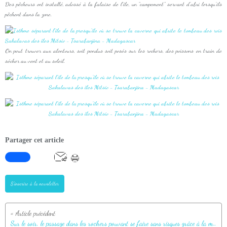
Des pêcheurs ont installé, adossé à la falaise de l'île, un "campement" servant d'abri lorsqu'ils
pêchent dans la zone.
On peut trouver aux alentours, soit pendus soit posés sur les rochers, des poissons en train de
sécher au vent et au soleil.
Partager cet article
S'inscrire à la newsletter
Sur le soir, le passage dans les rochers pouvant se faire sans risques grâce à la marée basse, je décide de partir honorer les rois Sakalavas des îles Mitsio - Tsarabanjina - Madagascar