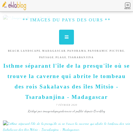
MENU
** IMAGES DU PAYS DES OURS **
,
,
,
,
,
BEACH
LANDSCAPE
MADAGASCAR
PANORAMA
PANORAMIC PICTURE
,
,
PAYSAGE
PLAGE
TSARABANJINA
Isthme séparant l'île de la presqu'île où se
trouve la caverne qui abrite le tombeau
des rois Sakalavas des îles Mitsio -
Tsarabanjina - Madagascar
7 FÉVRIER 2020
Rédigé par imagesdupaysdesours et publié depuis Overblog