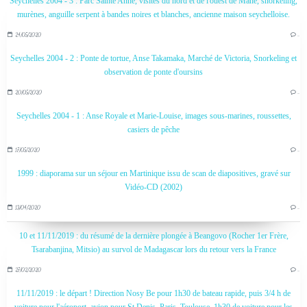
Seychelles 2004 - 3 : Parc Sainte Anne, visites du nord et de l'ouest de Mahé, snorkeling,
murènes, anguille serpent à bandes noires et blanches, ancienne maison seychelloise.
24/05/2020
…
Seychelles 2004 - 2 : Ponte de tortue, Anse Takamaka, Marché de Victoria, Snorkeling et
observation de ponte d'oursins
20/05/2020
…
Seychelles 2004 - 1 : Anse Royale et Marie-Louise, images sous-marines, roussettes,
casiers de pêche
17/05/2020
…
1999 : diaporama sur un séjour en Martinique issu de scan de diapositives, gravé sur
Vidéo-CD (2002)
13/04/2020
…
10 et 11/11/2019 : du résumé de la dernière plongée à Beangovo (Rocher 1er Frère,
Tsarabanjina, Mitsio) au survol de Madagascar lors du retour vers la France
27/02/2020
…
11/11/2019 : le départ ! Direction Nosy Be pour 1h30 de bateau rapide, puis 3/4 h de